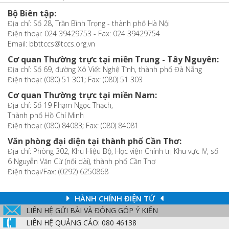
Bộ Biên tập:
Địa chỉ: Số 28, Trần Bình Trọng - thành phố Hà Nội
Điện thoại: 024 39429753 - Fax: 024 39429754
Email: bbttccs@tccs.org.vn
Cơ quan Thường trực tại miền Trung - Tây Nguyên:
Địa chỉ: Số 69, đường Xô Viết Nghệ Tĩnh, thành phố Đà Nẵng
Điện thoại: (080) 51 301; Fax: (080) 51 303
Cơ quan Thường trực tại miền Nam:
Địa chỉ: Số 19 Phạm Ngọc Thạch,
Thành phố Hồ Chí Minh
Điện thoại: (080) 84083; Fax: (080) 84081
Văn phòng đại diện tại thành phố Cần Thơ:
Địa chỉ: Phòng 302, Khu Hiệu Bộ, Học viện Chính trị Khu vực IV, số
6 Nguyễn Văn Cừ (nối dài), thành phố Cần Thơ
Điện thoại/Fax: (0292) 6250868
HÀNH CHÍNH ĐIỆN TỬ
LIÊN HỆ GỬI BÀI VÀ ĐÓNG GÓP Ý KIẾN
LIÊN HỆ QUẢNG CÁO: 080 46138