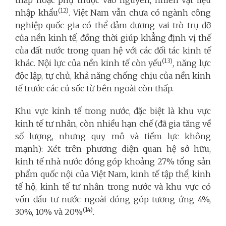
thấp hoặc phụ thuộc vào nguyên, nhiên vật liệu
(12)
nhập khẩu
. Việt Nam vẫn chưa có ngành công
nghiệp quốc gia có thể đảm đương vai trò trụ đỡ
của nền kinh tế, đồng thời giúp khẳng định vị thế
của đất nước trong quan hệ với các đối tác kinh tế
(13)
khác. Nội lực của nền kinh tế còn yếu
, năng lực
độc lập, tự chủ, khả năng chống chịu của nền kinh
tế trước các cú sốc từ bên ngoài còn thấp.
Khu vực kinh tế trong nước, đặc biệt là khu vực
kinh tế tư nhân, còn nhiều hạn chế (đã gia tăng về
số lượng, nhưng quy mô và tiềm lực không
mạnh): Xét trên phương diện quan hệ sở hữu,
kinh tế nhà nước đóng góp khoảng 27% tổng sản
phẩm quốc nội của Việt Nam, kinh tế tập thể, kinh
tế hộ, kinh tế tư nhân trong nước và khu vực có
vốn đầu tư nước ngoài đóng góp tương ứng 4%,
(14)
30%, 10% và 20%
.