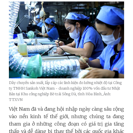
Dây chuyền sản xuất, lắp ráp các linh kiện đo lường nhiệt độ tại Công
ty TNHH Sankoh Việt Nam - doanh nghiệp 100% vốn đầu tư Nhật
Bản tại Khu công nghiệp Bờ trái Sông Đà, tỉnh Hòa Bình_Ảnh:
TTXVN
Việt Nam đã và đang hội nhập ngày càng sâu rộng
vào nền kinh tế thế giới, nhưng chúng ta đang
tham gia ở những công đoạn có giá trị gia tăng
thấp và dễ dàng bị thay thế bởi các quốc gia khác