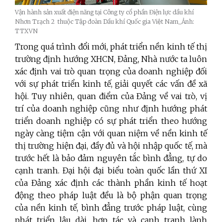
Vận hành sản xuất điện năng tại Công ty cổ phần Điện lực dầu khí
Nhơn Trạch 2 thuộc Tập đoàn Dầu khí Quốc gia Việt Nam_Ảnh:
TTXVN
Trong quá trình đổi mới, phát triển nền kinh tế thị
trường định hướng XHCN, Đảng, Nhà nước ta luôn
xác định vai trò quan trọng của doanh nghiệp đối
với sự phát triển kinh tế, giải quyết các vấn đề xã
hội. Tuy nhiên, quan điểm của Đảng về vai trò, vị
trí của doanh nghiệp cũng như định hướng phát
triển doanh nghiệp có sự phát triển theo hướng
ngày càng tiệm cận với quan niệm về nền kinh tế
thị trường hiện đại, đầy đủ và hội nhập quốc tế, mà
trước hết là bảo đảm nguyên tắc bình đẳng, tự do
cạnh tranh. Đại hội đại biểu toàn quốc lần thứ XI
của Đảng xác định các thành phần kinh tế hoạt
động theo pháp luật đều là bộ phận quan trọng
của nền kinh tế, bình đẳng trước pháp luật, cùng
phát triển lâu dài, hợp tác và cạnh tranh lành