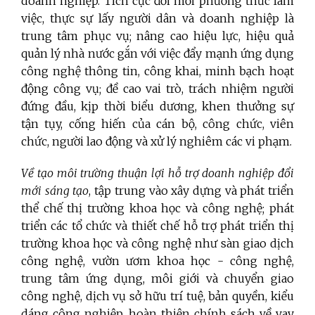
doanh nghiệp. Tích cực đổi mới phương thức làm
việc, thực sự lấy người dân và doanh nghiệp là
trung tâm phục vụ; nâng cao hiệu lực, hiệu quả
quản lý nhà nước gắn với việc đẩy mạnh ứng dụng
công nghệ thông tin, công khai, minh bạch hoạt
động công vụ; đề cao vai trò, trách nhiệm người
đứng đầu, kịp thời biểu dương, khen thưởng sự
tận tụy, cống hiến của cán bộ, công chức, viên
chức, người lao động và xử lý nghiêm các vi phạm.
Về tạo môi trường thuận lợi hỗ trợ doanh nghiệp đổi
mới sáng tạo
, tập trung vào xây dựng và phát triển
thể chế thị trường khoa học và công nghệ; phát
triển các tổ chức và thiết chế hỗ trợ phát triển thị
trường khoa học và công nghệ như sàn giao dịch
công nghệ, vườn ươm khoa học - công nghệ,
trung tâm ứng dụng, môi giới và chuyển giao
công nghệ, dịch vụ sở hữu trí tuệ, bản quyền, kiểu
dáng công nghiệp, hoàn thiện chính sách về vay