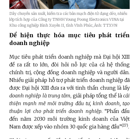
Dây chuyền sản xuất, kiểm tra các bản mạch điện tử dạng dẻo, nhiều
lớp tích hợp của Công ty TNHH Young Poong Electronics VINA tại
Khu công nghiệp Bình Xuyên II, tỉnh Vĩnh Phúc_Ảnh: TTXVN
Để hiện thực hóa mục tiêu phát triển
doanh nghiệp
Mục tiêu phát triển doanh nghiệp mà Đại hội XIII
đề ra rất to lớn, đòi hỏi nỗ lực của cả hệ thống
chính trị, cộng đồng doanh nghiệp và người dân.
Nhiều giải pháp hỗ trợ phát triển doanh nghiệp đã
được Đại hội XIII đưa ra với tinh thần chung là lấy
doanh nghiệp là trung tâm
, giải pháp tổng thể là
cải
thiện mạnh mẽ môi trường đầu tư, kinh doanh, tạo
thuận lợi cho phát triển doanh nghiệp
. “Phấn đấu
đến năm 2030 môi trường kinh doanh của Việt
(17)
Nam được xếp vào nhóm 30 quốc gia hàng đầu”
.