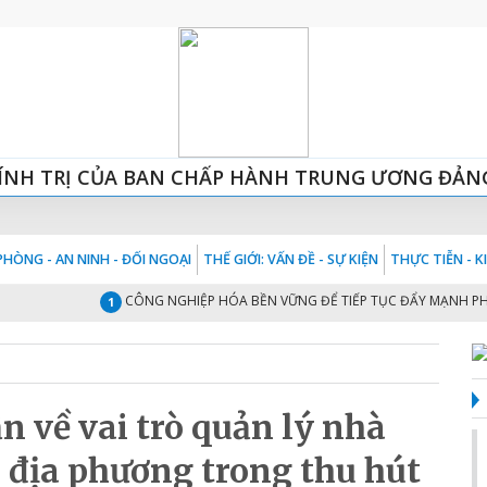
ÍNH TRỊ CỦA BAN CHẤP HÀNH TRUNG ƯƠNG ĐẢN
HÒNG - AN NINH - ĐỐI NGOẠI
THẾ GIỚI: VẤN ĐỀ - SỰ KIỆN
THỰC TIỄN - 
CÔNG NGHIỆP HÓA BỀN VỮNG ĐỂ TIẾP TỤC ĐẨY MẠNH PHÁT TR
1
n về vai trò quản lý nhà
 địa phương trong thu hút