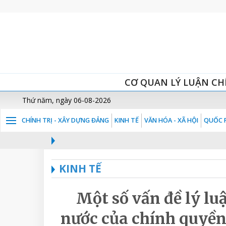
CƠ QUAN LÝ LUẬN CH
Thứ năm, ngày 06-08-2026
CHÍNH TRỊ - XÂY DỰNG ĐẢNG
KINH TẾ
VĂN HÓA - XÃ HỘI
QUỐC P
KINH TẾ
Một số vấn đề lý luậ
nước của chính quyền