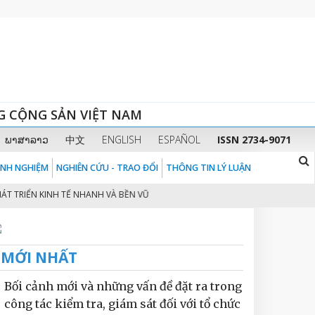
G CỘNG SẢN VIỆT NAM
ພາສາລາວ
中文
ENGLISH
ESPAÑOL
ISSN 2734-9071
KINH NGHIỆM
NGHIÊN CỨU - TRAO ĐỔI
THÔNG TIN LÝ LUẬN
IỂN KINH TẾ NHANH VÀ BỀN VỮNG Ở VIỆT NAM
CHUYỂN ĐỔI SỐ TRONG SẢ
2
MỚI NHẤT
Bối cảnh mới và những vấn đề đặt ra trong
công tác kiểm tra, giám sát đối với tổ chức