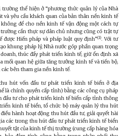
hị trường thể hiện ở “phương thức quản lý của Nhà
ật và yêu cầu khách quan của bản thân nền kinh tế
n, không để cho nền kinh tế vận động một cách tự
ị trường cần thực sự dân chủ nhưng cũng có trật tự
(1)
tế được Hiến pháp và pháp luật quy định”
. Với tư
 tạo khung pháp lý, Nhà nước góp phần quan trọng
doanh, thúc đẩy phát triển kinh tế, giữ ổn định xã
òa mối quan hệ giữa tăng trưởng kinh tế và tiến bộ,
ả các bên tham gia nền kinh tế.
thu hút vốn đầu tư phát triển kinh tế biển ở địa
hể là chính quyền cấp tỉnh) bằng các công cụ pháp
 đầu tư cho phát triển kinh tế biển cấp tỉnh thông
triển kinh tế biển, tổ chức bộ máy quản lý thu hút
, điều hành hoạt động thu hút đầu tư, giải quyết hài
a các trong thu hút đầu tư phát triển kinh tế biển
huyết tật của kinh tế thị trường (cung cấp hàng hóa