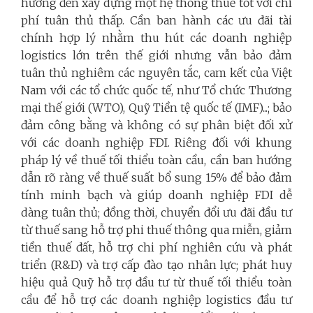
hướng đến xây dựng một hệ thống thuế tốt với chi
phí tuân thủ thấp. Cần ban hành các ưu đãi tài
chính hợp lý nhằm thu hút các doanh nghiệp
logistics lớn trên thế giới nhưng vẫn bảo đảm
tuân thủ nghiêm các nguyên tắc, cam kết của Việt
Nam với các tổ chức quốc tế, như Tổ chức Thương
mại thế giới (WTO), Quỹ Tiền tệ quốc tế (IMF)...; bảo
đảm công bằng và không có sự phân biệt đối xử
với các doanh nghiệp FDI. Riêng đối với khung
pháp lý về thuế tối thiểu toàn cầu, cần ban hướng
dẫn rõ ràng về thuế suất bổ sung 15% để bảo đảm
tính minh bạch và giúp doanh nghiệp FDI dễ
dàng tuân thủ; đồng thời, chuyển đổi ưu đãi đầu tư
từ thuế sang hỗ trợ phi thuế thông qua miễn, giảm
tiền thuế đất, hỗ trợ chi phí nghiên cứu và phát
triển (R&D) và trợ cấp đào tạo nhân lực; phát huy
hiệu quả Quỹ hỗ trợ đầu tư từ thuế tối thiểu toàn
cầu để hỗ trợ các doanh nghiệp logistics đầu tư