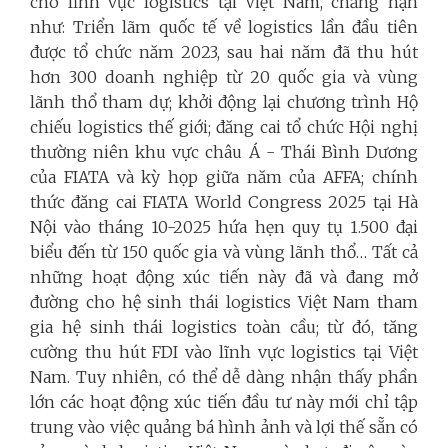
cho lĩnh vực logistics tại Việt Nam, chẳng hạn
như: Triển lãm quốc tế về logistics lần đầu tiên
được tổ chức năm 2023, sau hai năm đã thu hút
hơn 300 doanh nghiệp từ 20 quốc gia và vùng
lãnh thổ tham dự; khởi động lại chương trình Hộ
chiếu logistics thế giới; đăng cai tổ chức Hội nghị
thường niên khu vực châu Á - Thái Bình Dương
của FIATA và kỳ họp giữa năm của AFFA; chính
thức đăng cai FIATA World Congress 2025 tại Hà
Nội vào tháng 10-2025 hứa hẹn quy tụ 1.500 đại
biểu đến từ 150 quốc gia và vùng lãnh thổ… Tất cả
những hoạt động xúc tiến này đã và đang mở
đường cho hệ sinh thái logistics Việt Nam tham
gia hệ sinh thái logistics toàn cầu; từ đó, tăng
cường thu hút FDI vào lĩnh vực logistics tại Việt
Nam. Tuy nhiên, có thể dễ dàng nhận thấy phần
lớn các hoạt động xúc tiến đầu tư này mới chỉ tập
trung vào việc quảng bá hình ảnh và lợi thế sẵn có