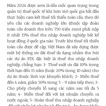
Năm 2024 được xem là dấu mốc quan trọng trong
quản trị thuế quốc tế khi hơn 140 quốc gia bắt đầu
thực hiện cam kết thuế tối thiểu toàn cầu, theo đó
yêu cầu các doanh nghiệp lớn (thuộc tập đoàn
toàn cầu doanh thu trên 750 triệu euro) phải nộp
ít nhất 15% thuế thu nhập doanh nghiệp bất kể
hoạt động ở quốc gia nào. Trước khi thuế tối thiểu
toàn cầu được đề cập, Việt Nam đã xây dựng được
một hệ thống ưu đãi thuế đa dạng nhằm thu hút
các dự án FDI, đặc biệt là thuế thu nhập doanh
nghiệp, chẳng hạn: 1- Thuế suất ưu đãi 10% trong
thời hạn đến 15 năm (hoặc 20% trong 10 năm) cho
dự án thuộc lĩnh vực khuyến khích; 2- Miễn thuế
đến 4 năm, giảm 50% trong 5 - 9 năm tiếp theo; 3-
Cho phép chuyển lỗ sang các năm sau tối đa 5
năm; 4- Miễn thuế đối với lợi nhuận chuyển ra
nước ngoài; 5- Hoàn thuế thu nhập doanh nghiệp
đối với phần lợi nhuận tái đầu tư; 6- Áp dụng khấu