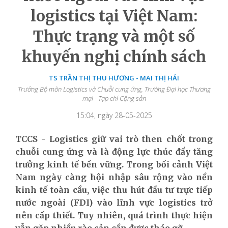
logistics tại Việt Nam:
Thực trạng và một số
khuyến nghị chính sách
TS TRẦN THỊ THU HƯƠNG - MAI THỊ HẢI
Trưởng Bộ môn Logistics và Chuỗi cung ứng, Trường Đại học Thương
mại - Tạp chí Cộng sản
15:04, ngày 28-05-2025
TCCS - Logistics giữ vai trò then chốt trong
chuỗi cung ứng và là động lực thúc đẩy tăng
trưởng kinh tế bền vững. Trong bối cảnh Việt
Nam ngày càng hội nhập sâu rộng vào nền
kinh tế toàn cầu, việc thu hút đầu tư trực tiếp
nước ngoài (FDI) vào lĩnh vực logistics trở
nên cấp thiết. Tuy nhiên, quá trình thực hiện
vẫn gặp nhiều rào cản cần được tháo gỡ.