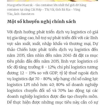
Margrethe Maersk - tàu container lớn nhất thế giới dỡ hàng
container tại cảng Cái Mép - Thị Vải, tỉnh Bà Rịa - Vũng
Tàu_Ảnh: danviet.vn
Một số khuyến nghị chính sách
Với định hướng phát triển dịch vụ logistics có giá
trị gia tăng cao, hỗ trợ sự phát triển đối với các lĩnh
vực sản xuất, xuất, nhập khẩu và thương mại, Dự
thảo Chiến lược phát triển dịch vụ logistics đến
năm 2035, tầm nhìn đến năm 2045 đã đặt ra mục
tiêu phấn đấu đến năm 2035, lĩnh vực logistics có
tốc độ tăng trưởng 8 - 12%; chi phí logistics tương
đương 12 - 15% so với GDP; tỷ lệ thuê ngoài dịch
vụ logistics đạt 70 - 80%; xếp hạng chỉ số năng lực
logistics LPI nhỏ hơn 40; 80% số doanh nghiệp
logistics chuyển đổi số và 70% lao động tại các
doanh nghiệp logistics được đào tạo chuyên môn.
Để thực hiện được những mục tiêu này, cần có sự