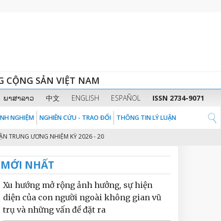
G CỘNG SẢN VIỆT NAM
ພາສາລາວ
中文
ENGLISH
ESPAÑOL
ISSN 2734-9071
KINH NGHIỆM
NGHIÊN CỨU - TRAO ĐỔI
THÔNG TIN LÝ LUẬN
RUNG ƯƠNG NHIỆM KỲ 2026 - 2031
THỦ TƯỚNG CHÍNH PHỦ PHẠM MINH C
2
MỚI NHẤT
Xu hướng mở rộng ảnh hưởng, sự hiện
diện của con người ngoài không gian vũ
trụ và những vấn đề đặt ra