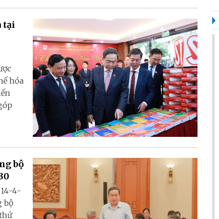
 tại
ược
hế hóa
iến
 góp
ảng bộ
030
 14-4-
g bộ
 thứ