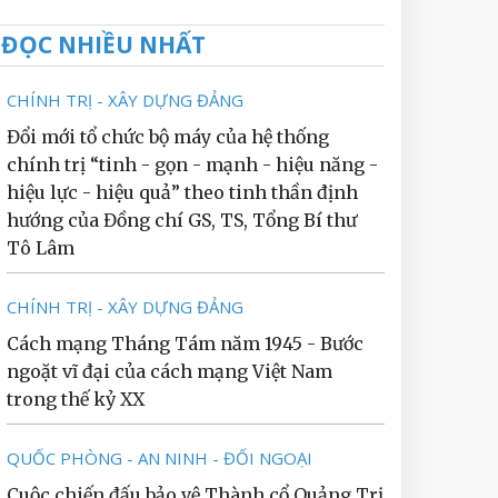
ĐỌC NHIỀU NHẤT
CHÍNH TRỊ - XÂY DỰNG ĐẢNG
Đổi mới tổ chức bộ máy của hệ thống
chính trị “tinh - gọn - mạnh - hiệu năng -
hiệu lực - hiệu quả” theo tinh thần định
hướng của Đồng chí GS, TS, Tổng Bí thư
Tô Lâm
CHÍNH TRỊ - XÂY DỰNG ĐẢNG
Cách mạng Tháng Tám năm 1945 - Bước
ngoặt vĩ đại của cách mạng Việt Nam
trong thế kỷ XX
QUỐC PHÒNG - AN NINH - ĐỐI NGOẠI
Cuộc chiến đấu bảo vệ Thành cổ Quảng Trị