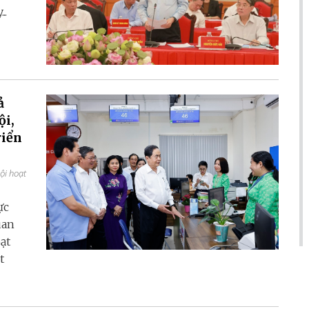
..
ả
ội,
riển
ội hoạt
ực
uan
oạt
t