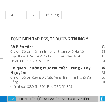
3
4
5
»
Cuối cùng
TỔNG BIÊN TẬP: PGS, TS
DƯƠNG TRUNG Ý
Bộ Biên tập:
C
Địa chỉ: Số 28, Trần Bình Trọng - thành phố Hà Nội
Đị
Điện thoại: 024 39429753 - Fax: 024 39429754
T
Email: bbttccs@tccs.org.vn
Đi
Cơ quan Thường trực tại miền Trung - Tây
V
Nguyên:
Đị
Địa chỉ: Số 69, đường Xô Viết Nghệ Tĩnh, thành phố Đà
vự
Nẵng
Đi
Điện thoại: (080) 51 301; Fax: (080) 51 303
LIÊN HỆ GỬI BÀI VÀ ĐÓNG GÓP Ý KIẾN