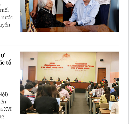
,
 mối
à nước
quyền
dự
ác tổ
ội),
iến
a XVI.
ng