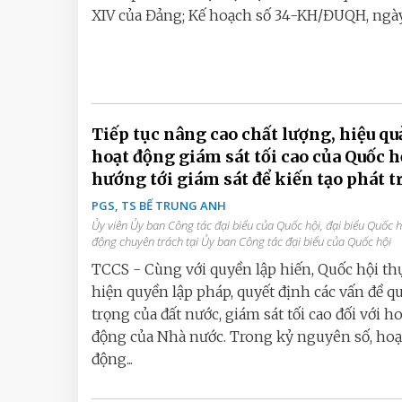
XIV của Đảng; Kế hoạch số 34-KH/ĐUQH, ngày.
Tiếp tục nâng cao chất lượng, hiệu qu
hoạt động giám sát tối cao của Quốc h
hướng tới giám sát để kiến tạo phát t
PGS, TS BẾ TRUNG ANH
Ủy viên Ủy ban Công tác đại biểu của Quốc hội, đại biểu Quốc h
động chuyên trách tại Ủy ban Công tác đại biểu của Quốc hội
TCCS - Cùng với quyền lập hiến, Quốc hội th
hiện quyền lập pháp, quyết định các vấn đề q
trọng của đất nước, giám sát tối cao đối với h
động của Nhà nước. Trong kỷ nguyên số, hoạ
động...