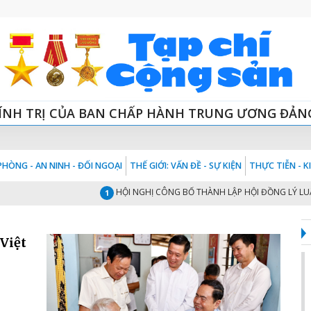
ÍNH TRỊ CỦA BAN CHẤP HÀNH TRUNG ƯƠNG ĐẢN
HÒNG - AN NINH - ĐỐI NGOẠI
THẾ GIỚI: VẤN ĐỀ - SỰ KIỆN
THỰC TIỄN - 
HỘI NGHỊ CÔNG BỐ THÀNH LẬP HỘI ĐỒNG LÝ LUẬN T
1
Việt