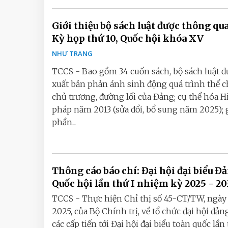
Giới thiệu bộ sách luật được thông qua
Kỳ họp thứ 10, Quốc hội khóa XV
NHƯ TRANG
TCCS - Bao gồm 34 cuốn sách, bộ sách luật đ
xuất bản phản ánh sinh động quá trình thể c
chủ trương, đường lối của Đảng; cụ thể hóa H
pháp năm 2013 (sửa đổi, bổ sung năm 2025);
phần...
Thông cáo báo chí: Đại hội đại biểu Đ
Quốc hội lần thứ I nhiệm kỳ 2025 - 2
TCCS - Thực hiện Chỉ thị số 45-CT/TW, ngày
2025, của Bộ Chính trị, về tổ chức đại hội đản
các cấp tiến tới Đại hội đại biểu toàn quốc lần