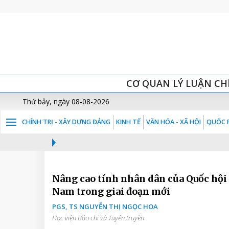
CƠ QUAN LÝ LUẬN CH
Thứ bảy, ngày 08-08-2026
CHÍNH TRỊ - XÂY DỰNG ĐẢNG
KINH TẾ
VĂN HÓA - XÃ HỘI
QUỐC P
Nâng cao tính nhân dân của Quốc hội 
Nam trong giai đoạn mới
PGS, TS NGUYỄN THỊ NGỌC HOA
Học viện Báo chí và Tuyên truyền