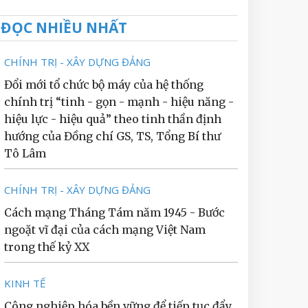
ĐỌC NHIỀU NHẤT
CHÍNH TRỊ - XÂY DỰNG ĐẢNG
Đổi mới tổ chức bộ máy của hệ thống
chính trị “tinh - gọn - mạnh - hiệu năng -
hiệu lực - hiệu quả” theo tinh thần định
hướng của Đồng chí GS, TS, Tổng Bí thư
Tô Lâm
CHÍNH TRỊ - XÂY DỰNG ĐẢNG
Cách mạng Tháng Tám năm 1945 - Bước
ngoặt vĩ đại của cách mạng Việt Nam
trong thế kỷ XX
KINH TẾ
Công nghiệp hóa bền vững để tiếp tục đẩy