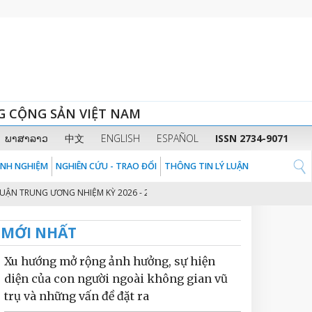
G CỘNG SẢN VIỆT NAM
ພາສາລາວ
中文
ENGLISH
ESPAÑOL
ISSN 2734-9071
KINH NGHIỆM
NGHIÊN CỨU - TRAO ĐỔI
THÔNG TIN LÝ LUẬN
UNG ƯƠNG NHIỆM KỲ 2026 - 2031
THỦ TƯỚNG CHÍNH PHỦ PHẠM MINH CHÍ
2
MỚI NHẤT
Xu hướng mở rộng ảnh hưởng, sự hiện
diện của con người ngoài không gian vũ
trụ và những vấn đề đặt ra