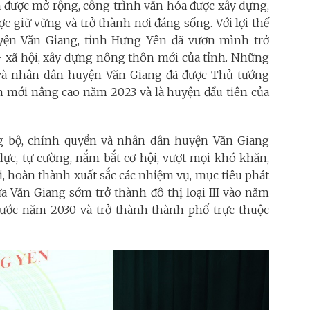
á được mở rộng, công trình văn hóa được xây dựng,
c giữ vững và trở thành nơi đáng sống. Với lợi thế
yện Văn Giang, tỉnh Hưng Yên đã vươn mình trở
 - xã hội, xây dựng nông thôn mới của tỉnh. Những
 và nhân dân huyện Văn Giang đã được Thủ tướng
mới nâng cao năm 2023 và là huyện đầu tiên của
ng bộ, chính quyền và nhân dân huyện Văn Giang
lực, tự cường, nắm bắt cơ hội, vượt mọi khó khăn,
ội, hoàn thành xuất sắc các nhiệm vụ, mục tiêu phát
đưa Văn Giang sớm trở thành đô thị loại III vào năm
I trước năm 2030 và trở thành thành phố trực thuộc