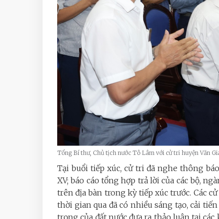
Tổng Bí thư, Chủ tịch nước Tô Lâm với cử tri huyện Văn 
Tại buổi tiếp xúc, cử tri đã nghe thông b
XV; báo cáo tổng hợp trả lời của các bộ, ng
trên địa bàn trong kỳ tiếp xúc trước.
Các cử 
thời gian qua đã có nhiều sáng tạo, cải tiế
trọng của đất nước đưa ra thảo luận tại cá