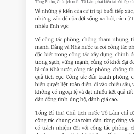
Tổng Bí thư, Chủ tịch nước Tô Lâm phát biểu tại bổi tiếp 
Về những ý kiến của cử tri tại buổi tiếp x
những vấn đề của đời sống xã hội, các cử t
nhiều lĩnh vực.
Về công tác phòng, chống tham nhũng, ti
mạnh, Đảng và Nhà nước ta coi công tác p
đặc biệt trong công tác xây dựng, chỉnh 
trong sạch, vững mạnh, củng cố khối đại đo
lý của Nhà nước, công tác phòng, chống th
quả tích cực. Công tác đấu tranh phòng,
hiện quyết liệt, toàn diện, đi vào chiều sâu
không có ngoại lệ và đạt nhiều kết quả rất
dân đồng tình, ủng hộ, đánh giá cao.
Tổng Bí thư, Chủ tịch nước Tô Lâm chỉ r
công tác chung của toàn dân, từng đảng viê
có trách nhiệm đối với công tác phòng, 