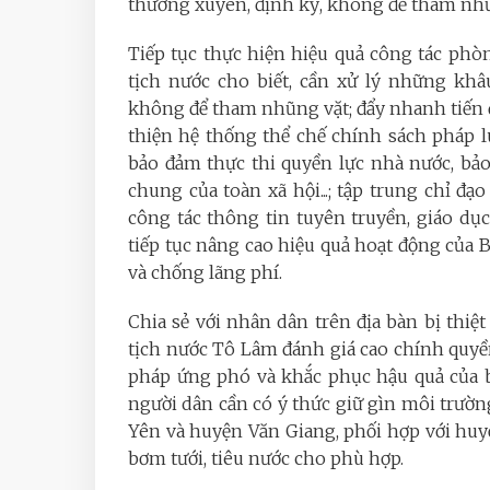
thường xuyên, định kỳ, không để tham nhũn
Tiếp tục thực hiện hiệu quả công tác phò
tịch nước cho biết, cần xử lý những kh
không để tham nhũng vặt; đẩy nhanh tiến 
thiện hệ thống thể chế chính sách pháp l
bảo đảm thực thi quyền lực nhà nước, bả
chung của toàn xã hội...; tập trung chỉ đạ
công tác thông tin tuyên truyền, giáo dụ
tiếp tục nâng cao hiệu quả hoạt động của
và chống lãng phí.
Chia sẻ với nhân dân trên địa bàn bị thiệ
tịch nước Tô Lâm đánh giá cao chính quy
pháp ứng phó và khắc phục hậu quả của 
người dân cần có ý thức giữ gìn môi trườn
Yên và huyện Văn Giang, phối hợp với hu
bơm tưới, tiêu nước cho phù hợp.