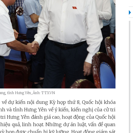
Giang, tỉnh Hưng Yên_Ảnh: TTXVN
áo về dự kiến nội dung Kỳ họp thứ 8, Quốc hội khóa
ành và tỉnh Hưng Yên về ý kiến, kiến nghị của cử tri
tri Hưng Yên đánh giá cao, hoạt động của Quốc hội
n hiệu quả, linh hoạt. Những dự án luật, vấn đề quan
c kỳ họp được chuẩn bị kỹ lưỡng. Hoạt động giám sát