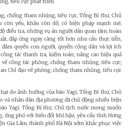
g, tiêu cực phát triển.
ng, chống tham nhũng, tiêu cực, Tổng Bí thư, Chủ
âu còn yếu, khâu còn dở, có biện pháp mạnh mẽ,
độ điều tra, những vụ án người dân quan tâm; hoàn
uật, đáp ứng ngày càng tốt hơn nhu cầu thực tiễn,
o đảm quyền con người, quyền công dân và lợi ích
o công tác thanh tra, kiểm toán; nâng cao hiệu quả
c về công tác phòng, chống tham nhũng, tiêu cực;
 Ban Chỉ đạo về phòng, chống tham nhũng, tiêu cực
t hại do ảnh hưởng của bão Yagi, Tổng Bí thư, Chủ
ền và nhân dân địa phương đã chủ động nhiều biện
bão Yagi. Tổng Bí thư, Chủ tịch nước mong muốn
g, ứng phó với biến đổi khí hậu; yêu cầu tỉnh Hưng
yện Gia Lâm, thành phố Hà Nội sớm khắc phục việc