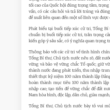
tối cao của Quốc hội đúng trọng tâm, trọng đ
vấn, có các câu hỏi và trả lời trúng và đúng
đề xuất liên quan đến một số lĩnh vực được 
Phát biểu tại buổi tiếp xúc cử tri, Tổng 
chuẩn bị buổi tiếp xúc cử tri, trân trọng 
kiến góp ý sâu sắc, có ý nghĩa quan trọng tr
Thông báo với các cử tri về tình hình chính
Tổng Bí thư, Chủ tịch nước nêu rõ, đất nước
vững và bảo vệ vững chắc Tổ quốc; giữ vữ
thành nước đang phát triển, thu nhập trun
thiết thực kỷ niệm 100 năm thành lập Đản
hoàn thành mục tiêu 100 năm thành lập n
nhập cao; tạo tiền đề vững chắc để đất n
Nam hòa bình, độc lập, dân chủ, giàu mạnh,
Tổng Bí thư, Chủ tịch nước bày tỏ vui 