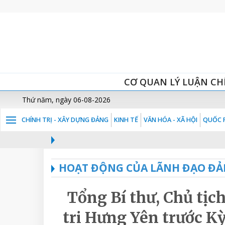
CƠ QUAN LÝ LUẬN CH
Thứ năm, ngày 06-08-2026
CHÍNH TRỊ - XÂY DỰNG ĐẢNG
KINH TẾ
VĂN HÓA - XÃ HỘI
QUỐC P
HOẠT ĐỘNG CỦA LÃNH ĐẠO ĐẢ
Tổng Bí thư, Chủ tịc
tri Hưng Yên trước Kỳ