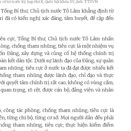
xúc cử tri trước Kỳ họp thứ 8, Quốc hội khóa XV_Ảnh: TTXVN
úc, Tổng Bí thư, Chủ tịch nước Tô Lâm khẳng định từ
ri đã có kiến nghị xác đáng, tâm huyết, đề cập đến
êu cực, Tổng Bí thư, Chủ tịch nước Tô Lâm nhấn
hòng, chống tham nhũng, tiêu cực là một nhiệm vụ
đốn Đảng, xây dựng và củng cố hệ thống chính trị
àn kết dân tộc. Dưới sự lãnh đạo của Đảng, sự quản
am nhũng, tiêu cực ở nước ta đã đạt được nhiều kết
 chống tham nhũng được lãnh đạo, chỉ đạo và thực
, với quyết tâm chính trị rất cao, không có vùng cấm,
 quan trọng, rõ rệt, được cán bộ, đảng viên và nhân
õ, công tác phòng, chống tham nhũng, tiêu cực là
n, từng chi bộ, từng cơ sở. Mọi người dân đều phải
chống tham nhũng, tiêu cực; thực hiện kiểm điểm