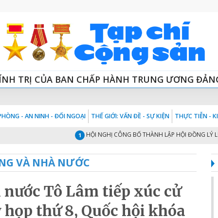
ÍNH TRỊ CỦA BAN CHẤP HÀNH TRUNG ƯƠNG ĐẢN
HÒNG - AN NINH - ĐỐI NGOẠI
THẾ GIỚI: VẤN ĐỀ - SỰ KIỆN
THỰC TIỄN - 
HỘI NGHỊ CÔNG BỐ THÀNH LẬP HỘI ĐỒNG LÝ LUẬN TR
1
NG VÀ NHÀ NƯỚC
h nước Tô Lâm tiếp xúc cử
 họp thứ 8, Quốc hội khóa