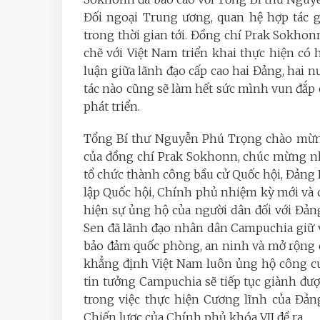
Đối ngoại Trung ương, quan hệ hợp tác g
trong thời gian tới. Đồng chí Prak Sokho
chẽ với Việt Nam triển khai thực hiện có h
luận giữa lãnh đạo cấp cao hai Đảng, hai 
tác nào cũng sẽ làm hết sức mình vun đắ
phát triển.
Tổng Bí thư Nguyễn Phú Trọng chào mừng
của đồng chí Prak Sokhonn, chúc mừng nh
tổ chức thành công bầu cử Quốc hội, Đảng
lập Quốc hội, Chính phủ nhiệm kỳ mới và 
hiện sự ủng hộ của người dân đối với Đả
Sen đã lãnh đạo nhân dân Campuchia giữ vữ
bảo đảm quốc phòng, an ninh và mở rộng 
khẳng định Việt Nam luôn ủng hộ công cu
tin tưởng Campuchia sẽ tiếp tục giành đư
trong việc thực hiện Cương lĩnh của Đả
Chiến lược của Chính phủ khóa VII đề ra.