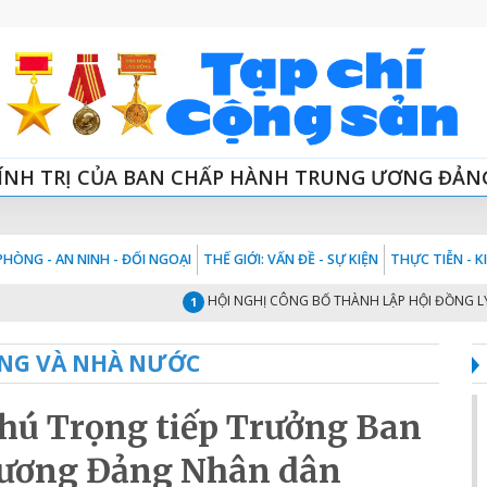
ÍNH TRỊ CỦA BAN CHẤP HÀNH TRUNG ƯƠNG ĐẢN
HÒNG - AN NINH - ĐỐI NGOẠI
THẾ GIỚI: VẤN ĐỀ - SỰ KIỆN
THỰC TIỄN - 
HỘI NGHỊ CÔNG BỐ THÀNH LẬP HỘI ĐỒNG LÝ LUẬN 
1
NG VÀ NHÀ NƯỚC
hú Trọng tiếp Trưởng Ban
 ương Đảng Nhân dân