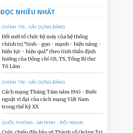
ĐỌC NHIỀU NHẤT
CHÍNH TRỊ - XÂY DỰNG ĐẢNG
Đổi mới tổ chức bộ máy của hệ thống
chính trị “tinh - gọn - mạnh - hiệu năng -
hiệu lực - hiệu quả” theo tinh thần định
hướng của Đồng chí GS, TS, Tổng Bí thư
Tô Lâm
CHÍNH TRỊ - XÂY DỰNG ĐẢNG
Cách mạng Tháng Tám năm 1945 - Bước
ngoặt vĩ đại của cách mạng Việt Nam
trong thế kỷ XX
QUỐC PHÒNG - AN NINH - ĐỐI NGOẠI
Cuộc chiến đấu bảo vệ Thành cổ Quảng Trị