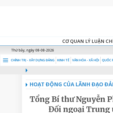
CƠ QUAN LÝ LUẬN CH
Thứ bảy, ngày 08-08-2026
CHÍNH TRỊ - XÂY DỰNG ĐẢNG
KINH TẾ
VĂN HÓA - XÃ HỘI
QUỐC P
HOẠT ĐỘNG CỦA LÃNH ĐẠO ĐẢ
Tổng Bí thư Nguyễn P
Đối ngoại Trung