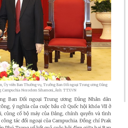
n, Ủy viên Ban Thường vụ, Trưởng Ban Đối ngoại Trung ương Đảng
ương Campuchia Norodom Sihamoni_Ảnh: TTXVN
ởng Ban Đối ngoại Trung ương Đảng Nhân dân
ng, ý nghĩa của cuộc bầu cử Quốc hội khóa VII ở
, củng cố bộ máy của Đảng, chính quyền và tình
ai công tác đối ngoại của Campuchia. Đồng chí Prak
n Phú Trọng về kết quả cuộc hội đàm giữa hai Ban