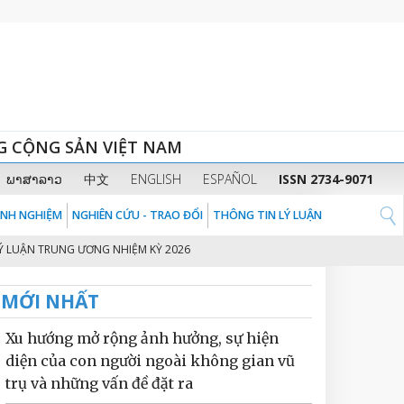
G CỘNG SẢN VIỆT NAM
ພາສາລາວ
中文
ENGLISH
ESPAÑOL
ISSN 2734-9071
KINH NGHIỆM
NGHIÊN CỨU - TRAO ĐỔI
THÔNG TIN LÝ LUẬN
TRUNG ƯƠNG NHIỆM KỲ 2026 - 2031
THỦ TƯỚNG CHÍNH PHỦ PHẠM MINH 
2
MỚI NHẤT
Xu hướng mở rộng ảnh hưởng, sự hiện
diện của con người ngoài không gian vũ
trụ và những vấn đề đặt ra