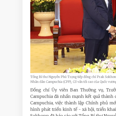
Tổng Bí thư Nguyễn Phú Trọng tiếp đồng chí Prak Sokhon
Nhân dân Campuchia (CPP), Cố vấn tối cao của Quốc v
Đồng chí Ủy viên Ban Thường vụ, Trư
Campuchia đã nhấn mạnh kết quả thành cô
Campuchia, việc thành lập Chính phủ mới
hình phát triển kinh tế - xã hội, triển kh
Sokhonn đã báo cáo với Tổng Bí thư Nguyễ