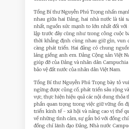
Tổng Bí thư Nguyễn Phú Trọng nhấn mạnh t
nhau giữa hai Đảng, hai nhà nước là tài
nhất, nguồn sức mạnh to lớn nhất đối với
lập trước đây cũng như trong công cuộc bả
thời khẳng định cùng nhau giữ gìn, vun
càng phát triển. Hai đảng có chung nguồ
láng giềng anh em. Đảng Cộng sản Việt N
giúp đỡ của Đảng và nhân dân Campuchia đ
bảo vệ đất nước của nhân dân Việt Nam.
Tổng Bí thư Nguyễn Phú Trọng bày tỏ vui
ngừng được củng cố, phát triển sâu rộng và
vực, thực hiện hiệu quả các nội dung thỏa 
phần quan trọng trong việc giữ vững ổn đ
triển kinh tế - xã hội và nâng cao vị thế 
về những tình cảm, sự gắn bó với đồng c
đồng chí lãnh đạo Đảng, Nhà nước Campuchi