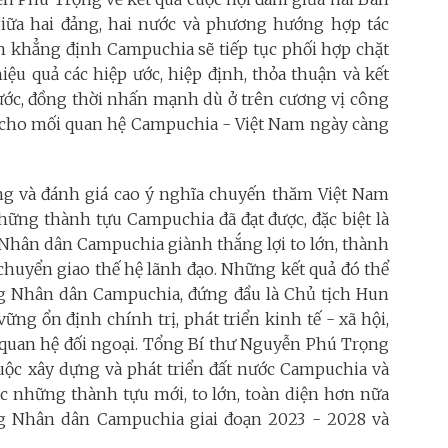
iữa hai đảng, hai nước và phương hướng hợp tác
nn khẳng định Campuchia sẽ tiếp tục phối hợp chặt
iệu quả các hiệp ước, hiệp định, thỏa thuận và kết
nước, đồng thời nhấn mạnh dù ở trên cương vị công
p cho mối quan hệ Campuchia - Việt Nam ngày càng
 và đánh giá cao ý nghĩa chuyến thăm Việt Nam
ững thành tựu Campuchia đã đạt được, đặc biệt là
 Nhân dân Campuchia giành thắng lợi to lớn, thành
chuyển giao thế hệ lãnh đạo. Những kết quả đó thể
ng Nhân dân Campuchia, đứng đầu là Chủ tịch Hun
ng ổn định chính trị, phát triển kinh tế - xã hội,
quan hệ đối ngoại. Tổng Bí thư Nguyễn Phú Trọng
ộc xây dựng và phát triển đất nước Campuchia và
ợc những thành tựu mới, to lớn, toàn diện hơn nữa
ng Nhân dân Campuchia giai đoạn 2023 - 2028 và