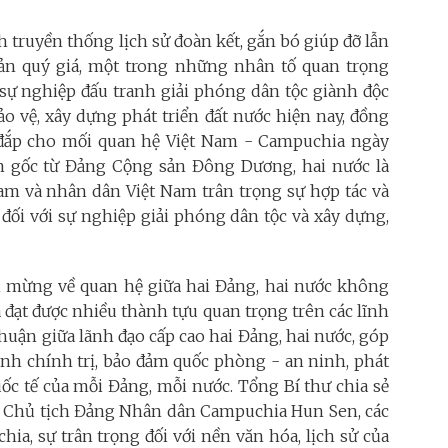
ruyền thống lịch sử đoàn kết, gắn bó giúp đỡ lẫn
 sản quý giá, một trong những nhân tố quan trọng
 sự nghiệp đấu tranh giải phóng dân tộc giành độc
o vệ, xây dựng phát triển đất nước hiện nay, đồng
 đắp cho mối quan hệ Việt Nam - Campuchia ngày
n gốc từ Đảng Cộng sản Đông Dương, hai nước là
am và nhân dân Việt Nam trân trọng sự hợp tác và
ối với sự nghiệp giải phóng dân tộc và xây dựng,
 mừng về quan hệ giữa hai Đảng, hai nước không
 đạt được nhiều thành tựu quan trọng trên các lĩnh
thuận giữa lãnh đạo cấp cao hai Đảng, hai nước, góp
ịnh chính trị, bảo đảm quốc phòng - an ninh, phát
quốc tế của mỗi Đảng, mỗi nước. Tổng Bí thư chia sẻ
hí Chủ tịch Đảng Nhân dân Campuchia Hun Sen, các
a, sự trân trọng đối với nền văn hóa, lịch sử của