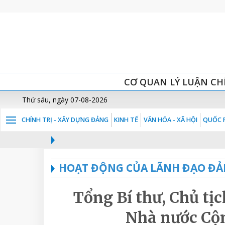
CƠ QUAN LÝ LUẬN CH
Thứ sáu, ngày 07-08-2026
CHÍNH TRỊ - XÂY DỰNG ĐẢNG
KINH TẾ
VĂN HÓA - XÃ HỘI
QUỐC P
HOẠT ĐỘNG CỦA LÃNH ĐẠO ĐẢ
Tổng Bí thư, Chủ tị
Nhà nước Cộ