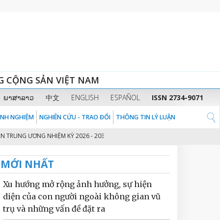
G CỘNG SẢN VIỆT NAM
ພາສາລາວ
中文
ENGLISH
ESPAÑOL
ISSN 2734-9071
KINH NGHIỆM
NGHIÊN CỨU - TRAO ĐỔI
THÔNG TIN LÝ LUẬN
 ƯƠNG NHIỆM KỲ 2026 - 2031
THỦ TƯỚNG CHÍNH PHỦ PHẠM MINH CHÍNH:
2
MỚI NHẤT
Xu hướng mở rộng ảnh hưởng, sự hiện
diện của con người ngoài không gian vũ
trụ và những vấn đề đặt ra