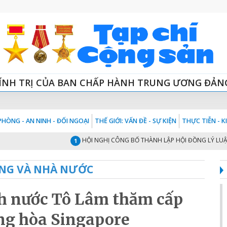
ÍNH TRỊ CỦA BAN CHẤP HÀNH TRUNG ƯƠNG ĐẢN
HÒNG - AN NINH - ĐỐI NGOẠI
THẾ GIỚI: VẤN ĐỀ - SỰ KIỆN
THỰC TIỄN - 
HỘI NGHỊ CÔNG BỐ THÀNH LẬP HỘI ĐỒNG LÝ LUẬN TRUNG
1
NG VÀ NHÀ NƯỚC
ch nước Tô Lâm thăm cấp
ng hòa Singapore