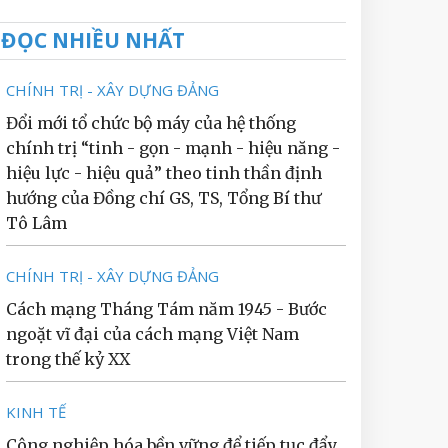
ĐỌC NHIỀU NHẤT
CHÍNH TRỊ - XÂY DỰNG ĐẢNG
Đổi mới tổ chức bộ máy của hệ thống
chính trị “tinh - gọn - mạnh - hiệu năng -
hiệu lực - hiệu quả” theo tinh thần định
hướng của Đồng chí GS, TS, Tổng Bí thư
Tô Lâm
CHÍNH TRỊ - XÂY DỰNG ĐẢNG
Cách mạng Tháng Tám năm 1945 - Bước
ngoặt vĩ đại của cách mạng Việt Nam
trong thế kỷ XX
KINH TẾ
Công nghiệp hóa bền vững để tiếp tục đẩy