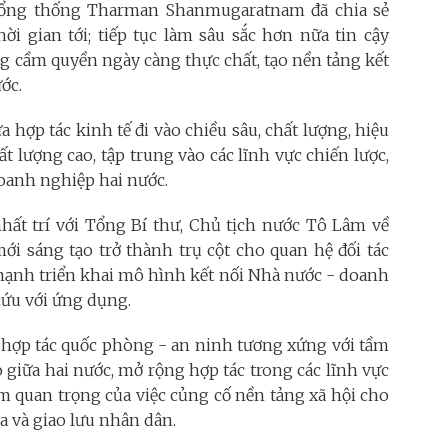
Tổng thống Tharman Shanmugaratnam đã chia sẻ
i gian tới; tiếp tục làm sâu sắc hơn nữa tin cậy
ảng cầm quyền ngày càng thực chất, tạo nền tảng kết
ớc.
a hợp tác kinh tế đi vào chiều sâu, chất lượng, hiệu
t lượng cao, tập trung vào các lĩnh vực chiến lược,
 doanh nghiệp hai nước.
 trí với Tổng Bí thư, Chủ tịch nước Tô Lâm về
ới sáng tạo trở thành trụ cột cho quan hệ đối tác
y mạnh triển khai mô hình kết nối Nhà nước - doanh
cứu với ứng dụng.
a hợp tác quốc phòng - an ninh tương xứng với tầm
o giữa hai nước, mở rộng hợp tác trong các lĩnh vực
 quan trọng của việc củng cố nền tảng xã hội cho
a và giao lưu nhân dân.