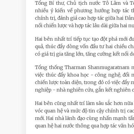
Tổng Bí thư, Chủ tịch nước Tô Lâm và 
nhiều ý kiến về phương hướng hợp tác thờ
chính trị, đánh giá cao hợp tác giữa hai Đ
nối chiến lược và hợp tác lâu dài giữa hai nư
Hai bên nhất trí tiếp tục tạo đột phá mới đư
quả, thúc đẩy dòng vốn đầu tư hai chiều chấ
có giá trị gia tăng lớn, tăng cường kết nối
Tổng thống Tharman Shanmugaratnam nhất
việc thúc đẩy khoa học - công nghệ, đổi m
chiến lược toàn diện, trong đó có việc đẩ
nghiệp - nhà nghiên cứu, gắn kết nghiên 
Hai bên cũng nhất trí làm sâu sắc hơn nữ
vóc quan hệ và mức độ tin cậy chính trị ca
mới. Hai nhà lãnh đạo cùng nhấn mạnh tầm
quan hệ hai nước thông qua hợp tác văn hó