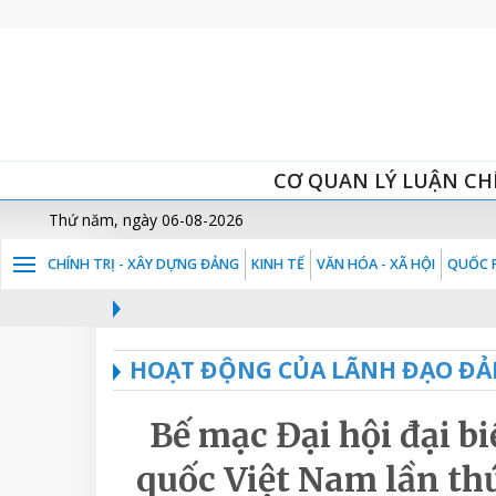
CƠ QUAN LÝ LUẬN CH
Thứ năm, ngày 06-08-2026
CHÍNH TRỊ - XÂY DỰNG ĐẢNG
KINH TẾ
VĂN HÓA - XÃ HỘI
QUỐC P
HOẠT ĐỘNG CỦA LÃNH ĐẠO ĐẢ
Bế mạc Đại hội đại b
quốc Việt Nam lần thứ