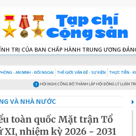
ÍNH TRỊ CỦA BAN CHẤP HÀNH TRUNG ƯƠNG ĐẢN
HÒNG - AN NINH - ĐỐI NGOẠI
THẾ GIỚI: VẤN ĐỀ - SỰ KIỆN
THỰC TIỄN - 
HỘI NGHỊ CÔNG BỐ THÀNH LẬP HỘI ĐỒNG LÝ LUẬN TRUNG ƯƠNG
1
NG VÀ NHÀ NƯỚC
iểu toàn quốc Mặt trận Tổ
 XI, nhiệm kỳ 2026 - 2031