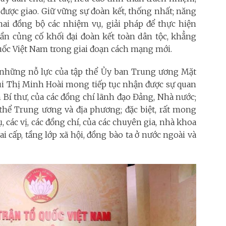
được giao. Giữ vững sự đoàn kết, thống nhất; năng
khai đồng bộ các nhiệm vụ, giải pháp để thực hiện
hần củng cố khối đại đoàn kết toàn dân tộc, khẳng
 quốc Việt Nam trong giai đoạn cách mạng mới.
 những nỗ lực của tập thể Ủy ban Trung ương Mặt
Bùi Thị Minh Hoài mong tiếp tục nhận được sự quan
n Bí thư, của các đồng chí lãnh đạo Đảng, Nhà nước;
 thể Trung ương và địa phương; đặc biệt, rất mong
 các vị, các đồng chí, của các chuyên gia, nhà khoa
iai cấp, tầng lớp xã hội, đồng bào ta ở nước ngoài và