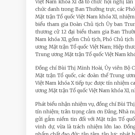
Việt Nam khóa XI đã tổ chức hội nghị lần
chức danh trong Ban Thường trực, các Ph
Mặt trận Tổ quốc Việt Nam khóa XI, nhiệm 
biểu tham gia Đoàn Chủ tịch Ủy ban Trun
thương cử 12 đại biểu tham gia Ban Thườ
Nam khóa XI, gồm Chủ tịch, Phó Chủ tịch
ương Mặt trận Tổ quốc Việt Nam; Hiệp th
Trung ương Mặt trận Tổ quốc Việt Nam khó
Đồng chí Bùi Thị Minh Hoài, Ủy viên Bộ C
Mặt trận Tổ quốc, các đoàn thể Trung ươ
Việt Nam khóa X tiếp tục được tín nhiệm c
ương Mặt trận Tổ quốc Việt Nam khóa XI, n
Phát biểu nhận nhiệm vụ, đồng chí Bùi Thị 
tín nhiệm; trân trọng cảm ơn Đảng, Nhà nư
gửi gắm niềm tin đối với Mặt trận Tổ quố
vinh dự, vừa là trách nhiệm lớn lao. Đồn
phẩm chất đạo đức; tận tâm, tận lực, phát h