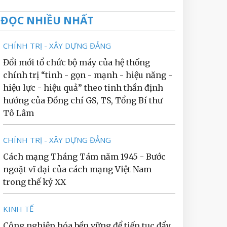
ĐỌC NHIỀU NHẤT
CHÍNH TRỊ - XÂY DỰNG ĐẢNG
Đổi mới tổ chức bộ máy của hệ thống
chính trị “tinh - gọn - mạnh - hiệu năng -
hiệu lực - hiệu quả” theo tinh thần định
hướng của Đồng chí GS, TS, Tổng Bí thư
Tô Lâm
CHÍNH TRỊ - XÂY DỰNG ĐẢNG
Cách mạng Tháng Tám năm 1945 - Bước
ngoặt vĩ đại của cách mạng Việt Nam
trong thế kỷ XX
KINH TẾ
Công nghiệp hóa bền vững để tiếp tục đẩy