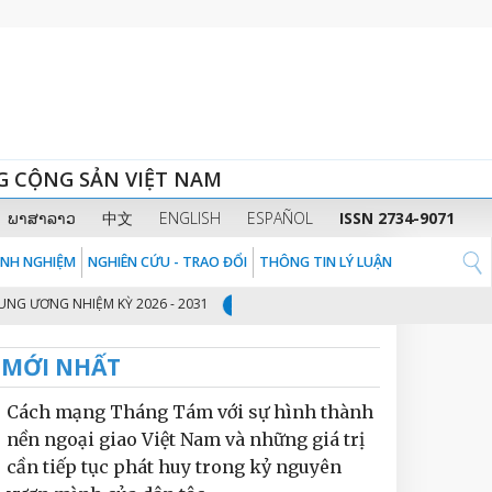
G CỘNG SẢN VIỆT NAM
ພາສາລາວ
中文
ENGLISH
ESPAÑOL
ISSN 2734-9071
KINH NGHIỆM
NGHIÊN CỨU - TRAO ĐỔI
THÔNG TIN LÝ LUẬN
 NHIỆM KỲ 2026 - 2031
THỦ TƯỚNG CHÍNH PHỦ PHẠM MINH CHÍNH: CHU
2
MỚI NHẤT
Cách mạng Tháng Tám với sự hình thành
nền ngoại giao Việt Nam và những giá trị
cần tiếp tục phát huy trong kỷ nguyên