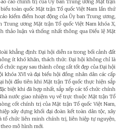
 Báo cáo chính trị của Ủy ban Trung ương Mặt trận
 biểu toàn quốc Mặt trận Tổ quốc Việt Nam lần thứ
 cáo kiểm điểm hoạt động của Ủy ban Trung ương,
n Trung ương Mặt trận Tổ quốc Việt Nam khóa X,
ành thảo luận và thống nhất thông qua Điều lệ Mặt
oài khẳng định: Đại hội diễn ra trong bối cảnh đất
không ít khó khăn, thách thức. Đại hội không chỉ là
tổ chức ngay sau thành công rất tốt đẹp của Đại hội
ội khóa XVI và đại biểu hội đồng nhân dân các cấp
ại hội đầu tiên khi Mặt trận Tổ quốc thực hiện sắp
ặc biệt khi đã hợp nhất, sắp xếp các tổ chức chính
 Nhà nước giao nhiệm vụ về trực thuộc Mặt trận Tổ
 nòng cốt chính trị của Mặt trận Tổ quốc Việt Nam,
ghiệp xây dựng khối đại đoàn kết toàn dân tộc, xây
 tổ chức liên minh chính trị, liên hiệp tự nguyện,
 theo mô hình mới.