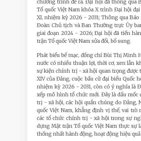
chương trình đề ra. Đại hội đã thông qua
Tổ quốc Việt Nam khóa X trình Đại hội đại
XI, nhiệm kỳ 2026 - 2031; Thông qua Báo
Đoàn Chủ tịch và Ban Thường trực Ủy ba
giai đoạn 2024 - 2026; Đại hội đã tiến h
trận Tổ quốc Việt Nam sửa đổi, bổ sung.
Phát biểu bế mạc, đồng chí Bùi Thị Minh H
nước có nhiều thuận lợi, thời cơ, xen lẫn 
sự kiện chính trị - xã hội quan trọng được 
XIV của Đảng, cuộc bầu cử đại biểu Quốc h
nhiệm kỳ 2026 - 2031, còn có ý nghĩa là Đ
xếp mô hình tổ chức mới. Đây là dấu mốc đ
trị - xã hội, các hội quần chúng do Đảng,
quốc Việt Nam, khẳng định vị thế, vai trò
các tổ chức chính trị - xã hội trong sự n
dựng Mặt trận Tổ quốc Việt Nam thực sự là
thống nhất hành động, hoạt động hiệu quả