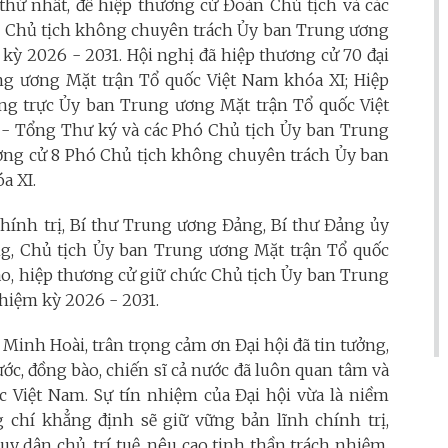
 thứ nhất, để hiệp thương cử Đoàn Chủ tịch và các
ó Chủ tịch không chuyên trách Ủy ban Trung ương
kỳ 2026 - 2031. Hội nghị đã hiệp thương cử 70 đại
g ương Mặt trận Tổ quốc Việt Nam khóa XI; Hiệp
ng trực Ủy ban Trung ương Mặt trận Tổ quốc Việt
 - Tổng Thư ký và các Phó Chủ tịch Ủy ban Trung
ương cử 8 Phó Chủ tịch không chuyên trách Ủy ban
a XI.
hính trị, Bí thư Trung ương Đảng, Bí thư Đảng ủy
ng, Chủ tịch Ủy ban Trung ương Mặt trận Tổ quốc
ao, hiệp thương cử giữ chức Chủ tịch Ủy ban Trung
hiệm kỳ 2026 - 2031.
Minh Hoài, trân trọng cảm ơn Đại hội đã tin tưởng,
ớc, đồng bào, chiến sĩ cả nước đã luôn quan tâm và
c Việt Nam. Sự tín nhiệm của Đại hội vừa là niềm
g chí khẳng định sẽ giữ vững bản lĩnh chính trị,
uy dân chủ, trí tuệ, nêu cao tinh thần trách nhiệm,