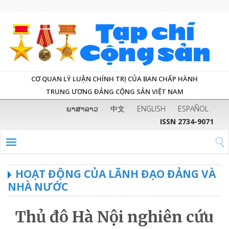
CƠ QUAN LÝ LUẬN CHÍNH TRỊ CỦA BAN CHẤP HÀNH
TRUNG ƯƠNG ĐẢNG CỘNG SẢN VIỆT NAM
ພາສາລາວ
中文
ENGLISH
ESPAÑOL
ISSN 2734-9071
HOẠT ĐỘNG CỦA LÃNH ĐẠO ĐẢNG VÀ
NHÀ NƯỚC
Thủ đô Hà Nội nghiên cứu