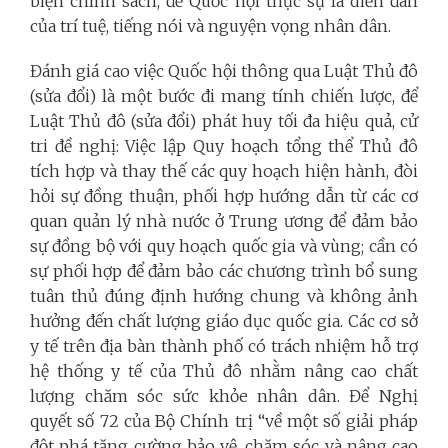
biện chính sách, để Quốc hội thực sự là diễn đàn
của trí tuệ, tiếng nói và nguyện vọng nhân dân.
Đánh giá cao việc Quốc hội thông qua Luật Thủ đô
(sửa đổi) là một bước đi mang tính chiến lược, để
Luật Thủ đô (sửa đổi) phát huy tối đa hiệu quả, cử
tri đề nghị: Việc lập Quy hoạch tổng thể Thủ đô
tích hợp và thay thế các quy hoạch hiện hành, đòi
hỏi sự đồng thuận, phối hợp hướng dẫn từ các cơ
quan quản lý nhà nước ở Trung ương để đảm bảo
sự đồng bộ với quy hoạch quốc gia và vùng; cần có
sự phối hợp để đảm bảo các chương trình bổ sung
tuân thủ đúng định hướng chung và không ảnh
hưởng đến chất lượng giáo dục quốc gia. Các cơ sở
y tế trên địa bàn thành phố có trách nhiệm hỗ trợ
hệ thống y tế của Thủ đô nhằm nâng cao chất
lượng chăm sóc sức khỏe nhân dân. Để Nghị
quyết số 72 của Bộ Chính trị “về một số giải pháp
đột phá tăng cường bảo vệ, chăm sóc và nâng cao