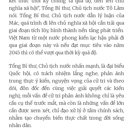
kết thúc thời kỳ chúng ta quá độ, tiến lên chủ
nghĩa xã hội", Tổng Bí thư, Chủ tịch nước Tô Lâm
nói.
Tổng Bí thư, Chủ tịch nước dẫn lý luận của
Mác, quá trình đi lên chủ nghĩa xã hội cần trải qua
giai đoạn tích lũy, hình thành nền tảng phát triển.
Việt Nam từ một nước phong kiến lạc hậu phải đi
qua giai đoạn này và nếu đạt mục tiêu vào năm
2045 thì có thể vượt qua thời kỳ quá độ.
Tổng Bí thư, Chủ tịch nước nhấn mạnh, là đại biểu
Quốc hội, có trách nhiệm lắng nghe, phản ánh
trung thực ý kiến, nguyện vọng của cử tri và theo
dõi, đôn đốc đến cùng việc giải quyết các kiến
nghị; mỗi vấn đề cử tri phản ánh không chỉ là yêu
cầu cụ thể trước mắt, mà còn là những vấn đề lớn
cần được xem xét, chỉ đạo xử lý ở tầm chính sách,
nhằm tạo chuyển biến thực chất trong đời sống
nhân dân.