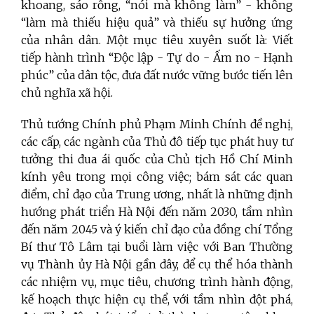
khoang, sáo rỗng, “nói mà không làm” - không
“làm mà thiếu hiệu quả” và thiếu sự hưởng ứng
của nhân dân. Một mục tiêu xuyên suốt là: Viết
tiếp hành trình “Độc lập - Tự do - Ấm no - Hạnh
phúc” của dân tộc, đưa đất nước vững bước tiến lên
chủ nghĩa xã hội.
Thủ tướng Chính phủ Phạm Minh Chính đề nghị,
các cấp, các ngành của Thủ đô tiếp tục phát huy tư
tưởng thi đua ái quốc của Chủ tịch Hồ Chí Minh
kính yêu trong mọi công việc; bám sát các quan
điểm, chỉ đạo của Trung ương, nhất là những định
hướng phát triển Hà Nội đến năm 2030, tầm nhìn
đến năm 2045 và ý kiến chỉ đạo của đồng chí Tổng
Bí thư Tô Lâm tại buổi làm việc với Ban Thường
vụ Thành ủy Hà Nội gần đây, để cụ thể hóa thành
các nhiệm vụ, mục tiêu, chương trình hành động,
kế hoạch thực hiện cụ thể, với tầm nhìn đột phá,