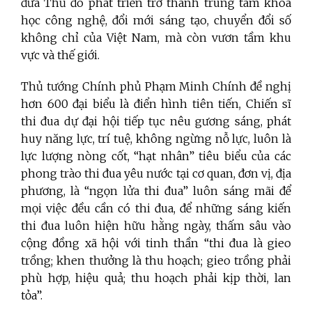
đưa Thủ đô phát triển trở thành trung tâm khoa
học công nghệ, đổi mới sáng tạo, chuyển đổi số
không chỉ của Việt Nam, mà còn vươn tầm khu
vực và thế giới.
Thủ tướng Chính phủ Phạm Minh Chính đề nghị
hơn 600 đại biểu là điển hình tiên tiến, Chiến sĩ
thi đua dự đại hội tiếp tục nêu gương sáng, phát
huy năng lực, trí tuệ, không ngừng nỗ lực, luôn là
lực lượng nòng cốt, “hạt nhân” tiêu biểu của các
phong trào thi đua yêu nước tại cơ quan, đơn vị, địa
phương, là “ngọn lửa thi đua” luôn sáng mãi để
mọi việc đều cần có thi đua, để những sáng kiến
thi đua luôn hiện hữu hằng ngày, thấm sâu vào
cộng đồng xã hội với tinh thần “thi đua là gieo
trồng; khen thưởng là thu hoạch; gieo trồng phải
phù hợp, hiệu quả; thu hoạch phải kịp thời, lan
tỏa”.