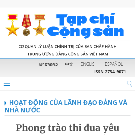
CƠ QUAN LÝ LUẬN CHÍNH TRỊ CỦA BAN CHẤP HÀNH
TRUNG ƯƠNG ĐẢNG CỘNG SẢN VIỆT NAM
ພາສາລາວ
中文
ENGLISH
ESPAÑOL
ISSN 2734-9071
HOẠT ĐỘNG CỦA LÃNH ĐẠO ĐẢNG VÀ
NHÀ NƯỚC
Phong trào thi đua yêu