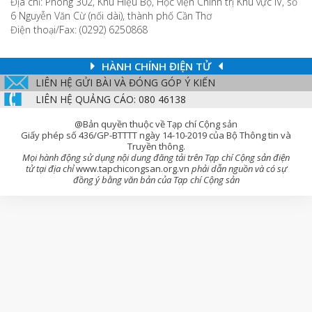
Địa chỉ: Phòng 302, Khu Hiệu Bộ, Học viện Chính trị Khu vực IV, số
6 Nguyễn Văn Cừ (nối dài), thành phố Cần Thơ
Điện thoại/Fax: (0292) 6250868
HÀNH CHÍNH ĐIỆN TỬ
LIÊN HỆ GỬI BÀI VÀ ĐÓNG GÓP Ý KIẾN
LIÊN HỆ QUẢNG CÁO: 080 46138
@Bản quyền thuộc về Tạp chí Cộng sản
Giấy phép số 436/GP-BTTTT ngày 14-10-2019 của Bộ Thông tin và
Truyền thông.
Mọi hành động sử dụng nội dung đăng tải trên Tạp chí Cộng sản điện
tử tại địa chỉ
www.tapchicongsan.org.vn
phải dẫn nguồn và có sự
đồng ý bằng văn bản của Tạp chí Cộng sản