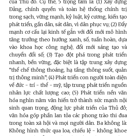
của Thủ đô. Cụ thể, 5 trọng tâm là: (1) Xây dựng
Đảng, chính quyền và toàn hệ thống chính trị
trong sạch, vững mạnh, kỷ luật, kỷ cương, kiến tạo
phát triển, gần dân, sát dân, vì dân phục vụ; (2) Đẩy
mạnh cơ cấu lại kinh tế gắn với đổi mới mô hình
tăng trưởng theo hướng xanh, số, tuần hoàn, dựa
vào khoa học công nghệ, đổi mới sáng tạo và
chuyển đổi số; (3) Tạo đột phá trong phát triển
nhanh, bền vững, đặc biệt là tập trung xây dựng
“thể chế thông thoáng, hạ tầng thông suốt, quản
trị thông minh”; (4) Phát triển con người toàn diện
về đức - trí - thể - mỹ, tập trung phát triển nguồn
nhân lực chất lượng cao; (5) Phát triển nền văn
hóa nghìn năm văn hiến trở thành sức mạnh nội
sinh quan trọng, động lực phát triển của Thủ đô;
văn hóa góp phần lan tỏa các phong trào thi đua
trong toàn xã hội và mọi người dân. Ba không là:
Không hình thức qua loa, chiếu lệ - không khoe