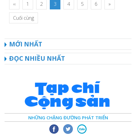
‹‹
1
2
3
4
5
6
»
Cuối cùng
MỚI NHẤT
ĐỌC NHIỀU NHẤT
NHỮNG CHẶNG ĐƯỜNG PHÁT TRIỂN