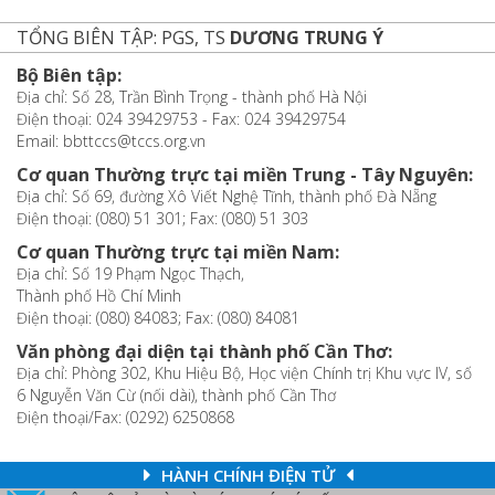
TỔNG BIÊN TẬP: PGS, TS
DƯƠNG TRUNG Ý
Bộ Biên tập:
Địa chỉ: Số 28, Trần Bình Trọng - thành phố Hà Nội
Điện thoại: 024 39429753 - Fax: 024 39429754
Email: bbttccs@tccs.org.vn
Cơ quan Thường trực tại miền Trung - Tây Nguyên:
Địa chỉ: Số 69, đường Xô Viết Nghệ Tĩnh, thành phố Đà Nẵng
Điện thoại: (080) 51 301; Fax: (080) 51 303
Cơ quan Thường trực tại miền Nam:
Địa chỉ: Số 19 Phạm Ngọc Thạch,
Thành phố Hồ Chí Minh
Điện thoại: (080) 84083; Fax: (080) 84081
Văn phòng đại diện tại thành phố Cần Thơ:
Địa chỉ: Phòng 302, Khu Hiệu Bộ, Học viện Chính trị Khu vực IV, số
6 Nguyễn Văn Cừ (nối dài), thành phố Cần Thơ
Điện thoại/Fax: (0292) 6250868
HÀNH CHÍNH ĐIỆN TỬ