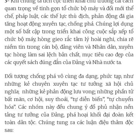
3-
Khi chúng ta tích cực triển khai chủ trương cải cách
quan trọng về tinh gọn tổ chức bộ máy và đổi mới thể
chế, pháp luật, các thế lực thù địch, phản động đã gia
tăng hoạt động xuyên tạc, chống phá. Chúng lợi dụng
một số bất cập trong triển khai công cuộc sắp xếp tổ
chức bộ máy, hòng gieo rắc tâm lý hoài nghi, chia rẽ
niềm tin trong cán bộ, đảng viên và Nhân dân, xuyên
tạc hòng làm sai lệch bản chất, mục tiêu cao đẹp của
các quyết sách đúng đắn của Đảng và Nhà nước ta.
Đối tượng chống phá vô cùng đa dạng, phức tạp, như
những kẻ chuyên xuyên tạc tư tưởng xã hội chủ
nghĩa; những kẻ phản động lưu vong; những phần tử
bất mãn, cơ hội, suy thoái, “tự diễn biến”, “tự chuyển
hóa”. Các nhóm này đều chung ý đồ phủ nhận nền
tảng tư tưởng của Đảng, phá hoại khối đại đoàn kết
toàn dân tộc. Chúng tung ra các luận điệu thâm độc
sau: