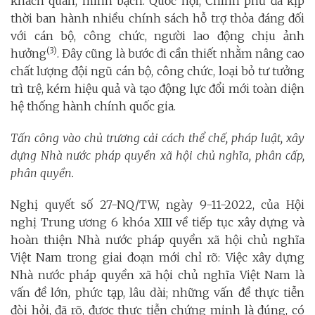
khách quan, minh bạch. Quốc hội, Chính phủ đã kịp
thời ban hành nhiều chính sách hỗ trợ thỏa đáng đối
với cán bộ, công chức, người lao động chịu ảnh
(3)
hưởng
. Đây cũng là bước đi cần thiết nhằm nâng cao
chất lượng đội ngũ cán bộ, công chức, loại bỏ tư tưởng
trì trệ, kém hiệu quả và tạo động lực đổi mới toàn diện
hệ thống hành chính quốc gia.
Tấn công vào chủ trương cải cách thể chế, pháp luật, xây
dựng Nhà nước pháp quyền xã hội chủ nghĩa, phân cấp,
phân quyền.
Nghị quyết số 27-NQ/TW, ngày 9-11-2022, của Hội
nghị Trung ương 6 khóa XIII về tiếp tục xây dựng và
hoàn thiện Nhà nước pháp quyền xã hội chủ nghĩa
Việt Nam trong giai đoạn mới chỉ rõ: Việc xây dựng
Nhà nước pháp quyền xã hội chủ nghĩa Việt Nam là
vấn đề lớn, phức tạp, lâu dài; những vấn đề thực tiễn
đòi hỏi, đã rõ, được thực tiễn chứng minh là đúng, có