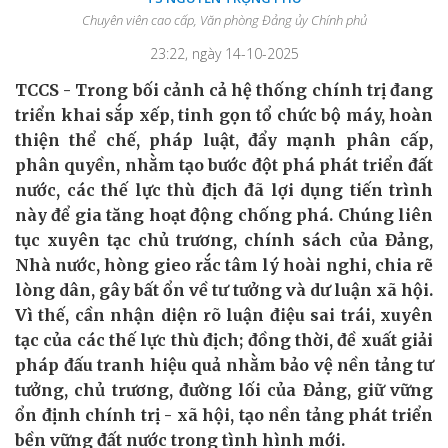
Chuyên viên cao cấp, Văn phòng Đảng ủy Chính phủ
23:22, ngày 14-10-2025
TCCS - Trong bối cảnh cả hệ thống chính trị đang
triển khai sắp xếp, tinh gọn tổ chức bộ máy, hoàn
thiện thể chế, pháp luật, đẩy mạnh phân cấp,
phân quyền, nhằm tạo bước đột phá phát triển đất
nước, các thế lực thù địch đã lợi dụng tiến trình
này để gia tăng hoạt động chống phá. Chúng liên
tục xuyên tạc chủ trương, chính sách của Đảng,
Nhà nước, hòng gieo rắc tâm lý hoài nghi, chia rẽ
lòng dân, gây bất ổn về tư tưởng và dư luận xã hội.
Vì thế, cần nhận diện rõ luận điệu sai trái, xuyên
tạc của các thế lực thù địch; đồng thời, đề xuất giải
pháp đấu tranh hiệu quả nhằm bảo vệ nền tảng tư
tưởng, chủ trương, đường lối của Đảng, giữ vững
ổn định chính trị - xã hội, tạo nền tảng phát triển
bền vững đất nước trong tình hình mới.