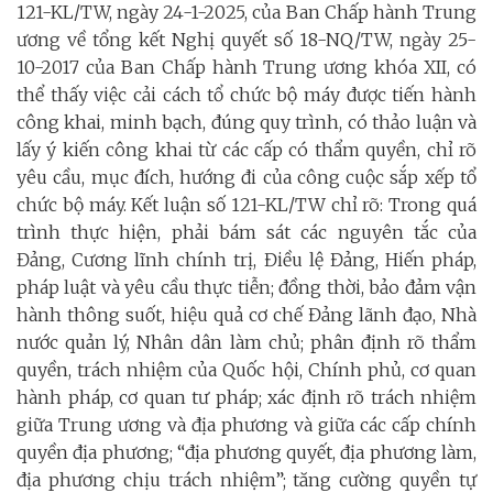
121-KL/TW, ngày 24-1-2025, của Ban Chấp hành Trung
ương về tổng kết Nghị quyết số 18-NQ/TW, ngày 25-
10-2017 của Ban Chấp hành Trung ương khóa XII, có
thể thấy việc cải cách tổ chức bộ máy được tiến hành
công khai, minh bạch, đúng quy trình, có thảo luận và
lấy ý kiến công khai từ các cấp có thẩm quyền, chỉ rõ
yêu cầu, mục đích, hướng đi của công cuộc sắp xếp tổ
chức bộ máy. Kết luận số 121-KL/TW chỉ rõ: Trong quá
trình thực hiện, phải bám sát các nguyên tắc của
Đảng, Cương lĩnh chính trị, Điều lệ Đảng, Hiến pháp,
pháp luật và yêu cầu thực tiễn; đồng thời, bảo đảm vận
hành thông suốt, hiệu quả cơ chế Đảng lãnh đạo, Nhà
nước quản lý, Nhân dân làm chủ; phân định rõ thẩm
quyền, trách nhiệm của Quốc hội, Chính phủ, cơ quan
hành pháp, cơ quan tư pháp; xác định rõ trách nhiệm
giữa Trung ương và địa phương và giữa các cấp chính
quyền địa phương; “địa phương quyết, địa phương làm,
địa phương chịu trách nhiệm”; tăng cường quyền tự