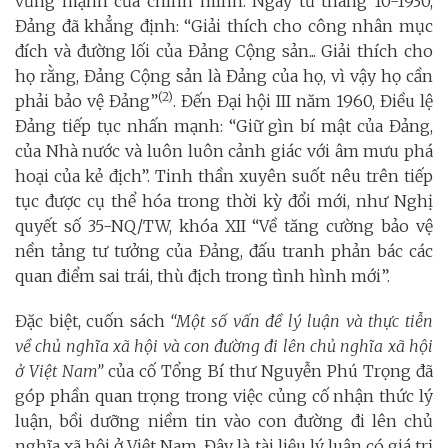
vững mạnh của chính mình. Ngay từ tháng 10-1930,
Đảng đã khẳng định: “Giải thích cho công nhân mục
đích và đường lối của Đảng Cộng sản... Giải thích cho
họ rằng, Đảng Cộng sản là Đảng của họ, vì vậy họ cần
(2)
phải bảo vệ Đảng”
. Đến Đại hội III năm 1960, Điều lệ
Đảng tiếp tục nhấn mạnh: “Giữ gìn bí mật của Đảng,
của Nhà nước và luôn luôn cảnh giác với âm mưu phá
hoại của kẻ địch”. Tinh thần xuyên suốt nêu trên tiếp
tục được cụ thể hóa trong thời kỳ đổi mới, như Nghị
quyết số 35-NQ/TW, khóa XII “Về tăng cường bảo vệ
nền tảng tư tưởng của Đảng, đấu tranh phản bác các
quan điểm sai trái, thù địch trong tình hình mới”.
Đặc biệt, cuốn sách
“Một số vấn đề lý luận và thực tiễn
về chủ nghĩa xã hội và con đường đi lên chủ nghĩa xã hội
ở Việt Nam”
của cố Tổng Bí thư Nguyễn Phú Trọng đã
góp phần quan trọng trong việc củng cố nhận thức lý
luận, bồi dưỡng niềm tin vào con đường đi lên chủ
nghĩa xã hội ở Việt Nam. Đây là tài liệu lý luận có giá trị