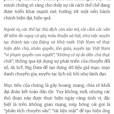
minh chứng rõ ràng cho thấy sự cải cách thể chế đang
được triển khai mạnh mẽ, hướng tới một nền hành
chính hiện đại, hiệu quả.
Ngoài ra, các thế lực thù địch còn xảo trá, cài cắm các vấn
đề tiềm ẩn nguy cơ gây mâu thuẫn xã hội, như việc xuyên
tạc thành tựu của Đảng và Nhà nước Việt Nam về thực
hiện dân chủ, nhân quyền, tôn giáo, xuyên tạc Việt Nam
“vi phạm quyền con người”, “không có tự do dân chủ thực
chất”
, thông qua lợi dụng sự phát triển của chuyển đổi
số, AI, IoT, Big Data để tạo dựng dữ liệu giả mạo, mạo
danh chuyên gia, xuyên tạc lịch sử, bôi nhọ lãnh đạo.
Mục tiêu của chúng là gây hoang mang, chia rẽ khối
đại đoàn kết toàn dân tộc. Tuy không mới, nhưng các
thủ đoạn này được thực hiện ngày càng tinh vi, đặc
biệt là trên không gian mạng, núp bóng cái gọi là
“phân tích chuyên sâu”, “tài liệu mật” để tạo hiệu ứng