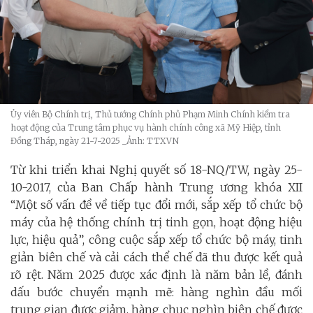
Ủy viên Bộ Chính trị, Thủ tướng Chính phủ Phạm Minh Chính kiểm tra
hoạt động của Trung tâm phục vụ hành chính công xã Mỹ Hiệp, tỉnh
Đồng Tháp, ngày 21-7-2025
_Ảnh: TTXVN
Từ khi triển khai Nghị quyết số 18-NQ/TW, ngày 25-
10-2017, của Ban Chấp hành Trung ương khóa XII
“Một số vấn đề về tiếp tục đổi mới, sắp xếp tổ chức bộ
máy của hệ thống chính trị tinh gọn, hoạt động hiệu
lực, hiệu quả”, công cuộc sắp xếp tổ chức bộ máy, tinh
giản biên chế và cải cách thể chế đã thu được kết quả
rõ rệt. Năm 2025 được xác định là năm bản lề, đánh
dấu bước chuyển mạnh mẽ: hàng nghìn đầu mối
trung gian được giảm, hàng chục nghìn biên chế được