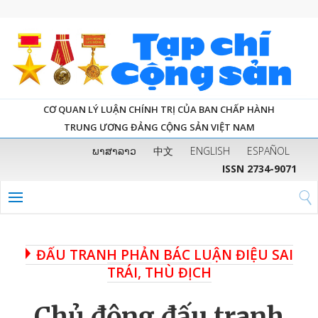
CƠ QUAN LÝ LUẬN CHÍNH TRỊ CỦA BAN CHẤP HÀNH
TRUNG ƯƠNG ĐẢNG CỘNG SẢN VIỆT NAM
ພາສາລາວ
中文
ENGLISH
ESPAÑOL
ISSN 2734-9071
ĐẤU TRANH PHẢN BÁC LUẬN ĐIỆU SAI
TRÁI, THÙ ĐỊCH
Chủ động đấu tranh