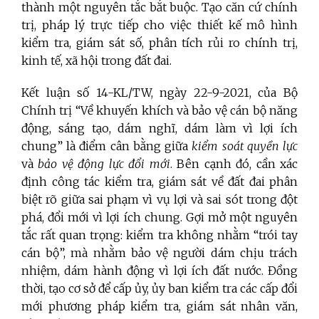
thành
một nguyên tắc bắt buộc. Tạo căn cứ chính
trị, pháp lý trực tiếp cho việc thiết kế mô hình
kiểm tra, giám sát số, phân tích rủi ro chính trị,
kinh tế, xã hội trong đất đai.
Kết luận số 14-KL/TW, ngày 22-9-2021, của Bộ
Chính trị “Về khuyến khích và bảo vệ cán bộ năng
động, sáng tạo, dám nghĩ, dám làm vì lợi ích
chung” là điểm cân bằng giữa
kiểm soát quyền lực
và
bảo vệ động lực đổi mới
. Bên cạnh đó, cần xác
định công tác kiểm tra, giám sát về đất đai phân
biệt rõ giữa sai phạm vì vụ lợi và sai sót trong đột
phá, đổi mới vì lợi ích chung. Gợi mở một nguyên
tắc rất quan trọng: kiểm tra không nhằm “trói tay
cán bộ”, mà nhằm bảo vệ người dám chịu trách
nhiệm, dám hành động vì lợi ích đất nước. Đồng
thời, tạo cơ sở để cấp ủy, ủy ban kiểm tra các cấp đổi
mới phương pháp kiểm tra, giám sát nhân văn,