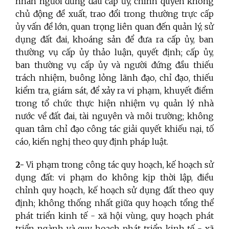
nhân người đứng đầu cấp ủy, chính quyền không
chủ động đề xuất, trao đổi trong thường trực cấp
ủy vấn đề lớn, quan trọng liên quan đến quản lý, sử
dụng đất đai, khoáng sản để đưa ra cấp ủy, ban
thường vụ cấp ủy thảo luận, quyết định; cấp ủy,
ban thường vụ cấp ủy và người đứng đầu thiếu
trách nhiệm, buông lỏng lãnh đạo, chỉ đạo, thiếu
kiểm tra, giám sát, để xảy ra vi phạm, khuyết điểm
trong tổ chức thực hiện nhiệm vụ quản lý nhà
nước về đất đai, tài nguyên và môi trường; không
quan tâm chỉ đạo công tác giải quyết khiếu nại, tố
cáo, kiến nghị theo quy định pháp luật.
2-
Vi phạm trong công tác quy hoạch, kế hoạch sử
dụng đất: vi phạm do không kịp thời lập, điều
chỉnh quy hoạch, kế hoạch sử dụng đất theo quy
định; không thống nhất giữa quy hoạch tổng thể
phát triển kinh tế - xã hội vùng, quy hoạch phát
triển ngành và quy hoạch phát triển kinh tế - xã