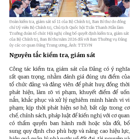
Đoàn kiểm tra, giám sát số 11 của Bộ Chính trị, Ban Bí thư do đồng
chí Uỷ viên Bộ Chính trị, Chủ tịch Quốc hội Trần Thanh Mẫn làm
Trưởng đoàn tổ chức Hội nghị công bố quyết định kiểm tra, giám sát
của Bộ Chính trị, Ban Bí thư năm 2026 đối với Ban Thường vụ Đảng
ủy các cơ quan Đảng Trung ương_Ảnh: TTXVN
Nguyên tắc kiểm tra, giám sát
Công tác kiểm tra, giám sát của Đảng có ý nghĩa
rất quan trọng, nhằm đánh giá đúng ưu điểm của
tổ chức đảng và đảng viên để phát huy, đồng thời
phát hiện, làm rõ vi phạm, khuyết điểm để uốn
nắn, khắc phục và xử lý nghiêm minh hành vi vi
phạm; kịp thời phát hiện sơ hở, bất cập trong cơ
chế, chính sách, pháp luật để kiến nghị với cơ quan
có thẩm quyền ban hành mới hoặc sửa đổi, bổ
sung quy định cho phù hợp và nâng cao hiệu lực,
hiệu quả quản lý nhà nước về đất đai, tài nguyên và