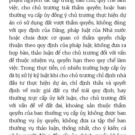
phạm nguyên tắc tập trung dân chủ, quy chế làm
việc, cho chủ trương trái thẩm quyền; hoặc ban
thường vụ cấp ủy đồng ý chủ trương thực hiện dự
án có sử dụng đất vượt thẩm quyền, không đúng
với quy định của Đảng, pháp luật của Nhà nước
hoặc chưa được cơ quan có thẩm quyền chấp
thuận theo quy định của pháp luật; không đưa ra
họp bàn, thảo luận để cho chủ trương đối với vấn
đề thuộc nhiệm vụ, quyền hạn theo quy chế làm
việc. Trong thực tiễn, có nhiều trường hợp cấp ủy
đã bị xử lý kỷ luật khi cho chủ trương chỉ định nhà
đầu tư thực hiện dự án, chỉ định thầu và quyết
định về mức giá đất cụ thể trái quy định; hay
thường trực cấp ủy kết luận, cho chủ trương đối
với vấn đề về đất đai, khoáng sản thuộc thẩm
quyền của ban thường vụ cấp ủy, không được ban
thường vụ ủy quyền, không đưa ra tập thể ban
thường vụ thảo luận, thống nhất, cho ý kiến; cá