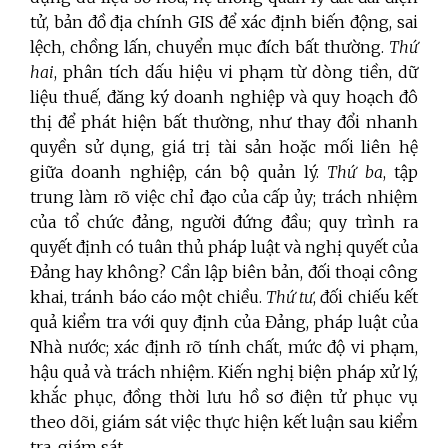
tử, bản đồ địa chính GIS để xác định biến động, sai
lệch, chồng lấn, chuyển mục đích bất thường.
Thứ
hai
, phân tích dấu hiệu vi phạm từ dòng tiền, dữ
liệu thuế, đăng ký doanh nghiệp và quy hoạch đô
thị để phát hiện bất thường, như thay đổi nhanh
quyền sử dụng, giá trị tài sản hoặc mối liên hệ
giữa doanh nghiệp, cán bộ quản lý.
Thứ ba
, tập
trung làm rõ việc chỉ đạo của cấp ủy; trách nhiệm
của tổ chức đảng, người đứng đầu; quy trình ra
quyết định có tuân thủ pháp luật và nghị quyết của
Đảng hay không? Cần lập biên bản, đối thoại công
khai, tránh báo cáo một chiều.
Thứ tư
, đối chiếu kết
quả kiểm tra với quy định của Đảng, pháp luật của
Nhà nước; xác định rõ tính chất, mức độ vi phạm,
hậu quả và trách nhiệm. Kiến nghị biện pháp xử lý,
khắc phục, đồng thời lưu hồ sơ điện tử phục vụ
theo dõi, giám sát việc thực hiện kết luận sau kiểm
tra, giám sát.