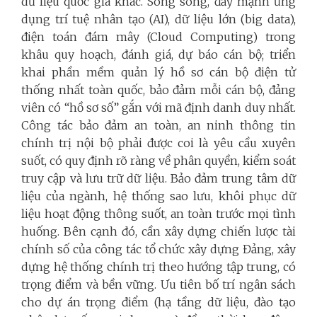
dữ liệu quốc gia khác. Song song, đẩy mạnh ứng
dụng trí tuệ nhân tạo (AI), dữ liệu lớn (big data),
điện toán đám mây (Cloud Computing) trong
khâu quy hoạch, đánh giá, dự báo cán bộ; triển
khai phần mềm quản lý hồ sơ cán bộ điện tử
thống nhất toàn quốc, bảo đảm mỗi cán bộ, đảng
viên có “hồ sơ số” gắn với mã định danh duy nhất.
Công tác bảo đảm an toàn, an ninh thông tin
chính trị nội bộ phải được coi là yêu cầu xuyên
suốt, có quy định rõ ràng về phân quyền, kiểm soát
truy cập và lưu trữ dữ liệu. Bảo đảm trung tâm dữ
liệu của ngành, hệ thống sao lưu, khôi phục dữ
liệu hoạt động thông suốt, an toàn trước mọi tình
huống. Bên cạnh đó, cần xây dựng chiến lược tài
chính số của công tác tổ chức xây dựng Đảng, xây
dựng hệ thống chính trị theo hướng tập trung, có
trọng điểm và bền vững. Ưu tiên bố trí ngân sách
cho dự án trọng điểm (hạ tầng dữ liệu, đào tạo