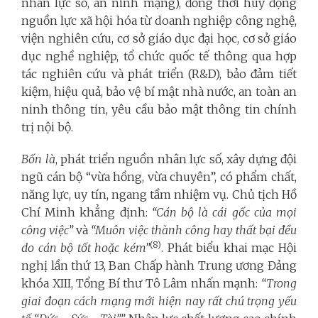
nhân lực số, an ninh mạng), đồng thời huy động
nguồn lực xã hội hóa từ doanh nghiệp công nghệ,
viện nghiên cứu, cơ sở giáo dục đại học, cơ sở giáo
dục nghề nghiệp, tổ chức quốc tế thông qua hợp
tác nghiên cứu và phát triển (R&D), bảo đảm tiết
kiệm, hiệu quả, bảo vệ bí mật nhà nước, an toàn an
ninh thông tin, yêu cầu bảo mật thông tin chính
trị nội bộ.
Bốn là
, phát triển nguồn nhân lực số, xây dựng đội
ngũ cán bộ “vừa hồng, vừa chuyên”, có phẩm chất,
năng lực, uy tín, ngang tầm nhiệm vụ. Chủ tịch Hồ
Chí Minh khẳng định:
“Cán bộ là cái gốc của mọi
công việc”
và
“Muôn việc thành công hay thất bại đều
(8)
do cán bộ tốt hoặc kém”
. Phát biểu khai mạc Hội
nghị lần thứ 13, Ban Chấp hành Trung ương Đảng
khóa XIII, Tổng Bí thư Tô Lâm nhấn mạnh:
“Trong
giai đoạn cách mạng mới hiện nay rất chú trọng yếu