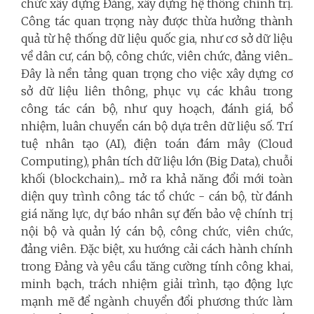
chức xây dựng Đảng, xây dựng hệ thống chính trị.
Công tác quan trọng này được thừa hưởng thành
quả từ hệ thống dữ liệu quốc gia, như cơ sở dữ liệu
về dân cư, cán bộ, công chức, viên chức, đảng viên...
Đây là nền tảng quan trọng cho việc xây dựng cơ
sở dữ liệu liên thông, phục vụ các khâu trong
công tác cán bộ, như quy hoạch, đánh giá, bổ
nhiệm, luân chuyển cán bộ dựa trên dữ liệu số. Trí
tuệ nhân tạo (AI), điện toán đám mây (Cloud
Computing), phân tích dữ liệu lớn (Big Data), chuỗi
khối (blockchain),... mở ra khả năng đổi mới toàn
diện quy trình công tác tổ chức - cán bộ, từ đánh
giá năng lực, dự báo nhân sự đến bảo vệ chính trị
nội bộ và quản lý cán bộ, công chức, viên chức,
đảng viên. Đặc biệt, xu hướng cải cách hành chính
trong Đảng và yêu cầu tăng cường tính công khai,
minh bạch, trách nhiệm giải trình, tạo động lực
mạnh mẽ để ngành chuyển đổi phương thức làm