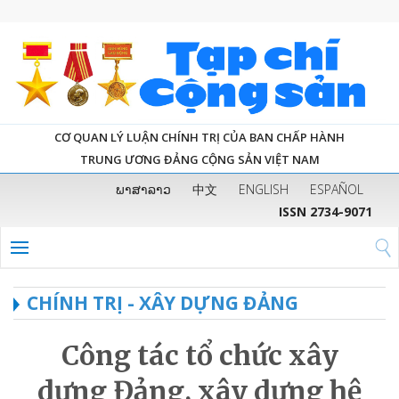
CƠ QUAN LÝ LUẬN CHÍNH TRỊ CỦA BAN CHẤP HÀNH
TRUNG ƯƠNG ĐẢNG CỘNG SẢN VIỆT NAM
ພາສາລາວ
中文
ENGLISH
ESPAÑOL
ISSN 2734-9071
CHÍNH TRỊ - XÂY DỰNG ĐẢNG
Công tác tổ chức xây
dựng Đảng, xây dựng hệ