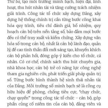
Thứ ba,
tạo môi trường minh bạch, hiện đại, linh
hoạt, thu hút nhân tài và tăng cường trách nhiệm
giải trình. Công tác tổ chức xây dựng Đảng, xây
dựng hệ thống chính trị cần từng bước công khai
hóa quy trình, tiêu chí đánh giá, bổ nhiệm, quy
hoạch cán bộ trên nền tảng số, bảo đảm mọi bước
đều có thể truy xuất và kiểm chứng. Xây dựng văn
hóa số trong cán bộ, nhất là cán bộ lãnh đạo, quản
lý, đề cao tinh thần đổi mới sáng tạo, khuyến khích
cán bộ phản hồi, đóng góp ý kiến cho tổ chức, cá
nhân. Có cơ chế, chính sách thu hút chuyên gia,
nhà khoa học, cán bộ trẻ có năng lực công nghệ
tham gia nghiên cứu, phát triển giải pháp quản trị
số. Từng bước hình thành hệ sinh thái nhân tài
của Đảng. Môi trường số minh bạch sẽ là công cụ
hữu hiệu để phòng, chống tiêu cực, “chạy chức,
chạy quyền” trong công tác tổ chức - cán bộ, góp
phần củng cố niềm tin của cán bộ, đảng viên và