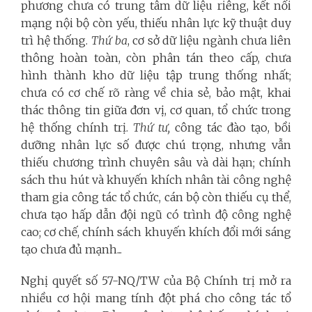
phương chưa có trung tâm dữ liệu riêng, kết nối
mạng nội bộ còn yếu, thiếu nhân lực kỹ thuật duy
trì hệ thống.
Thứ ba
, cơ sở dữ liệu ngành chưa liên
thông hoàn toàn, còn phân tán theo cấp, chưa
hình thành kho dữ liệu tập trung thống nhất;
chưa có cơ chế rõ ràng về chia sẻ, bảo mật, khai
thác thông tin giữa đơn vị, cơ quan, tổ chức trong
hệ thống chính trị.
Thứ tư,
công tác đào tạo, bồi
dưỡng nhân lực số được chú trọng, nhưng vẫn
thiếu chương trình chuyên sâu và dài hạn; chính
sách thu hút và khuyến khích nhân tài công nghệ
tham gia công tác tổ chức, cán bộ còn thiếu cụ thể,
chưa tạo hấp dẫn đội ngũ có trình độ công nghệ
cao; cơ chế, chính sách khuyến khích đổi mới sáng
tạo chưa đủ mạnh...
Nghị quyết số 57-NQ/TW của Bộ Chính trị mở ra
nhiều cơ hội mang tính đột phá cho công tác tổ