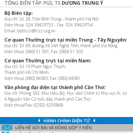
TỔNG BIÊN TẬP: PGS, TS
DƯƠNG TRUNG Ý
Bộ Biên tập:
Địa chỉ: Số 28, Trần Bình Trọng - thành phố Hà Nội
Điện thoại: 024 39429753 - Fax: 024 39429754
Email: bbttccs@tccs.org.vn
Cơ quan Thường trực tại miền Trung - Tây Nguyên:
Địa chỉ: Số 69, đường Xô Viết Nghệ Tĩnh, thành phố Đà Nẵng
Điện thoại: (080) 51 301; Fax: (080) 51 303
Cơ quan Thường trực tại miền Nam:
Địa chỉ: Số 19 Phạm Ngọc Thạch,
Thành phố Hồ Chí Minh
Điện thoại: (080) 84083; Fax: (080) 84081
Văn phòng đại diện tại thành phố Cần Thơ:
Địa chỉ: Phòng 302, Khu Hiệu Bộ, Học viện Chính trị Khu vực IV, số
6 Nguyễn Văn Cừ (nối dài), thành phố Cần Thơ
Điện thoại/Fax: (0292) 6250868
HÀNH CHÍNH ĐIỆN TỬ
LIÊN HỆ GỬI BÀI VÀ ĐÓNG GÓP Ý KIẾN