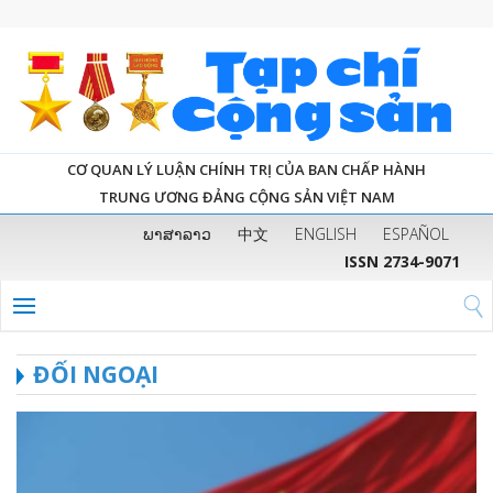
CƠ QUAN LÝ LUẬN CHÍNH TRỊ CỦA BAN CHẤP HÀNH
TRUNG ƯƠNG ĐẢNG CỘNG SẢN VIỆT NAM
ພາສາລາວ
中文
ENGLISH
ESPAÑOL
ISSN 2734-9071
ĐỐI NGOẠI