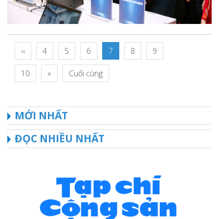
‹‹
4
5
6
7
8
9
10
»
Cuối cùng
MỚI NHẤT
ĐỌC NHIỀU NHẤT