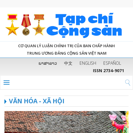
CƠ QUAN LÝ LUẬN CHÍNH TRỊ CỦA BAN CHẤP HÀNH
TRUNG ƯƠNG ĐẢNG CỘNG SẢN VIỆT NAM
ພາສາລາວ
中文
ENGLISH
ESPAÑOL
ISSN 2734-9071
VĂN HÓA - XÃ HỘI