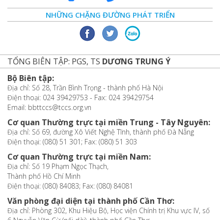
NHỮNG CHẶNG ĐƯỜNG PHÁT TRIỂN
TỔNG BIÊN TẬP: PGS, TS
DƯƠNG TRUNG Ý
Bộ Biên tập:
Địa chỉ: Số 28, Trần Bình Trọng - thành phố Hà Nội
Điện thoại: 024 39429753 - Fax: 024 39429754
Email: bbttccs@tccs.org.vn
Cơ quan Thường trực tại miền Trung - Tây Nguyên:
Địa chỉ: Số 69, đường Xô Viết Nghệ Tĩnh, thành phố Đà Nẵng
Điện thoại: (080) 51 301; Fax: (080) 51 303
Cơ quan Thường trực tại miền Nam:
Địa chỉ: Số 19 Phạm Ngọc Thạch,
Thành phố Hồ Chí Minh
Điện thoại: (080) 84083; Fax: (080) 84081
Văn phòng đại diện tại thành phố Cần Thơ:
Địa chỉ: Phòng 302, Khu Hiệu Bộ, Học viện Chính trị Khu vực IV, số