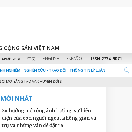
G CỘNG SẢN VIỆT NAM
ພາສາລາວ
中文
ENGLISH
ESPAÑOL
ISSN 2734-9071
KINH NGHIỆM
NGHIÊN CỨU - TRAO ĐỔI
THÔNG TIN LÝ LUẬN
I SÁNG TẠO VÀ CHUYỂN ĐỔI SỐ: ĐỘNG LỰC CHÍNH CHO MÔ HÌNH TĂNG TRƯ
MỚI NHẤT
Xu hướng mở rộng ảnh hưởng, sự hiện
diện của con người ngoài không gian vũ
trụ và những vấn đề đặt ra