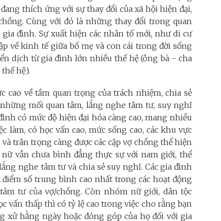
đang thích ứng với sự thay đổi của xã hội hiện đại,
chồng. Cùng với đó là những thay đổi trong quan
gia đình. Sự xuất hiện các nhân tố mới, như di cư
lập về kinh tế giữa bố mẹ và con cái trong đời sống
n dịch từ gia đình lớn nhiều thế hệ (ông bà - cha
thế hệ).
hức cao về tầm quan trọng của trách nhiệm, chia sẻ
a sẻ những mối quan tâm, lắng nghe tâm tư, suy nghĩ
ia đình có mức độ hiện đại hóa càng cao, mang nhiều
iệc làm, có học vấn cao, mức sống cao, các khu vực
sẻ và trân trọng càng được các cặp vợ chồng thể hiện
ụ nữ vẫn chưa bình đẳng thực sự với nam giới, thể
 lắng nghe tâm tư và chia sẻ suy nghĩ. Các gia đình
 điểm số trung bình cao nhất trong các hoạt động
tâm tư của vợ/chồng. Còn nhóm nữ giới, dân tộc
c vấn thấp thì có tỷ lệ cao trong việc cho rằng bạn
ng xử hằng ngày hoặc đóng góp của họ đối với gia