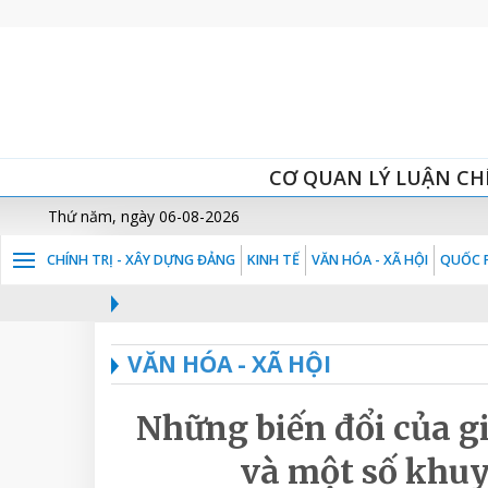
CƠ QUAN LÝ LUẬN CH
Thứ năm, ngày 06-08-2026
CHÍNH TRỊ - XÂY DỰNG ĐẢNG
KINH TẾ
VĂN HÓA - XÃ HỘI
QUỐC P
VĂN HÓA - XÃ HỘI
Những biến đổi của g
và một số khuy