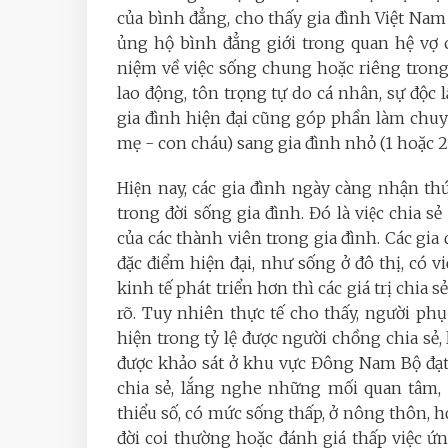
của bình đẳng, cho thấy gia đình Việt Nam 
ủng hộ bình đẳng giới trong quan hệ vợ 
niệm về việc sống chung hoặc riêng trong 
lao động, tôn trọng tự do cá nhân, sự độc 
gia đình hiện đại cũng góp phần làm chuyể
mẹ - con cháu) sang gia đình nhỏ (1 hoặc 2 
Hiện nay, các gia đình ngày càng nhận t
trong đời sống gia đình. Đó là việc chi
của các thành viên trong gia đình. Các g
đặc điểm hiện đại, như sống ở đô thị, có v
kinh tế phát triển hơn thì các giá trị chia 
rõ. Tuy nhiên thực tế cho thấy, người ph
hiện trong tỷ lệ được người chồng chia sẻ,
được khảo sát ở khu vực Đông Nam Bộ đạt
chia sẻ, lắng nghe những mối quan tâm, 
thiểu số, có mức sống thấp, ở nông thôn, họ
đời coi thường hoặc đánh giá thấp việc ứ