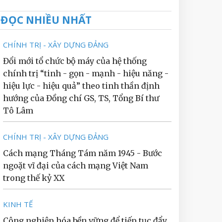
ĐỌC NHIỀU NHẤT
CHÍNH TRỊ - XÂY DỰNG ĐẢNG
Đổi mới tổ chức bộ máy của hệ thống
chính trị “tinh - gọn - mạnh - hiệu năng -
hiệu lực - hiệu quả” theo tinh thần định
hướng của Đồng chí GS, TS, Tổng Bí thư
Tô Lâm
CHÍNH TRỊ - XÂY DỰNG ĐẢNG
Cách mạng Tháng Tám năm 1945 - Bước
ngoặt vĩ đại của cách mạng Việt Nam
trong thế kỷ XX
KINH TẾ
Công nghiệp hóa bền vững để tiếp tục đẩy