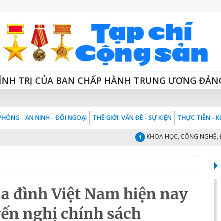
ÍNH TRỊ CỦA BAN CHẤP HÀNH TRUNG ƯƠNG ĐẢN
HÒNG - AN NINH - ĐỐI NGOẠI
THẾ GIỚI: VẤN ĐỀ - SỰ KIỆN
THỰC TIỄN - 
KHOA HỌC, CÔNG NGHỆ, ĐỔI MỚ
1
ia đình Việt Nam hiện nay
ến nghị chính sách