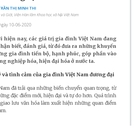
 TRẦN THỊ MINH THI
và Giới, Viện Hàn lâm Khoa học xã hội Việt Nam
 ngày 10-06-2020
 hiện nay, các giá trị gia đình Việt Nam đang
hận biết, đánh giá, từ đó đưa ra những khuyến
g gia đình tiến bộ, hạnh phúc, góp phần vào
g nghiệp hóa, hiện đại hóa ở nước ta.
lý và tình cảm của gia đình Việt Nam đương đại
 Nam đã trải qua những biến chuyển quan trọng, từ
ng đặc điểm mới, hiện đại và tự do hơn. Quá trình
và giao lưu văn hóa làm xuất hiện những quan điểm
am.