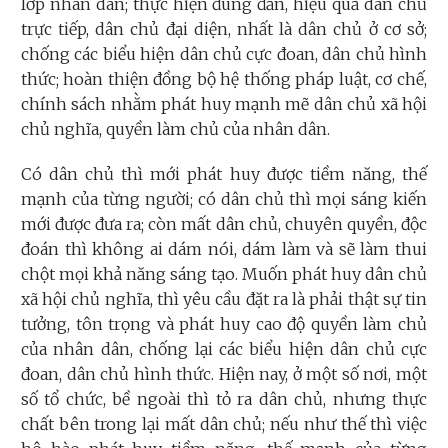
lớp nhân dân; thực hiện đúng đắn, hiệu quả dân chủ
trực tiếp, dân chủ đại diện, nhất là dân chủ ở cơ sở;
chống các biểu hiện dân chủ cực đoan, dân chủ hình
thức; hoàn thiện đồng bộ hệ thống pháp luật, cơ chế,
chính sách nhằm phát huy mạnh mẽ dân chủ xã hội
chủ nghĩa, quyền làm chủ của nhân dân.
Có dân chủ thì mới phát huy được tiềm năng, thế
mạnh của từng người; có dân chủ thì mọi sáng kiến
mới được đưa ra; còn mất dân chủ, chuyên quyền, độc
đoán thì không ai dám nói, dám làm và sẽ làm thui
chột mọi khả năng sáng tạo. Muốn phát huy dân chủ
xã hội chủ nghĩa, thì yêu cầu đặt ra là phải thật sự tin
tưởng, tôn trọng và phát huy cao độ quyền làm chủ
của nhân dân, chống lại các biểu hiện dân chủ cực
đoan, dân chủ hình thức. Hiện nay, ở một số nơi, một
số tổ chức, bề ngoài thì tỏ ra dân chủ, nhưng thực
chất bên trong lại mất dân chủ; nếu như thế thì việc