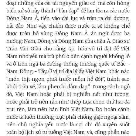
đoạt những của cải tài nguyên giàu có, mà còn hòng
biến xứ sở này thành “bàn đạp” để lan tỏa ra các nước
Đông Nam Á, tiến vào đại lục và tràn ra đại dương,
hải đảo. Như vậy, chiếm được nước ta sẽ khống chế
được toàn bộ vùng Đông Nam Á, án ngữ được ba
hướng: Nam, Đông và Đông Nam của châu Á. Giáo sư
Trần Văn Giàu cho rằng, tạo hóa vô tri đặt để Việt
Nam nhỏ yếu mà trù phú ở bên cạnh người khổng lồ
và ở trên ngã ba đường thông thương quốc tế Bắc -
Nam, Đông - Tây. Ở vị trí địa lý ấy, Việt Nam khác nào
“món thịt ngon phơi trước mồm hổ đói”, tránh sao
khỏi “cấu xé, lắm phen bị dẫm đạp”. Trong cảnh ngộ
đó, Việt Nam hoặc phải bị nghiền nát như tương,
hoặc phải trở nên rắn như thép. Lựa chọn thứ hai đã
trui rèn, làm nên bản lĩnh Việt Nam.
Do hoàn cảnh
nước ta luôn thường trực phải chống giặc ngoại xâm,
nên chủ nghĩa yêu nước là sợi chỉ đỏ xuyên suốt
toàn bộ lịch sử tư tưởng Việt Nam; và, cũng phần nào