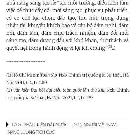
khả năng sáng tạo là: “tạo môi trường, điều kiện làm
việc để thúc đẩy đổi mới sáng tạo, phục vụ phát triển;
có cơ chế lựa chọn, đào tạo, thu hút, trọng dụng
nhân tài, khuyến khích bảo vệ cán bộ dám nghĩ, dám
nói, dám làm, dám chịu trách nhiệm, dám đổi mới
sáng tạo, dám đương đầu với khó khăn, thử thách và
(2)
quyết liệt trong hành động vì lợi ích chung”
./.
----------------
(1) Hồ Chí Minh:
Toàn tập,
Nxb. Chính trị quốc gia Sự thật, Hà
Nội, 2011, t. 4, tr. 280
(2)
Văn kiện Đại hội đại biểu toàn quốc lần thứ XIII
, Nxb. Chính
trị quốc gia Sự thật, Hà Nội, 2021, t. I, tr. 179
TAG
PHÁT TRIỂN ĐẤT NƯỚC
CON NGƯỜI VIỆT NAM
NĂNG LƯỢNG TÍCH CỰC