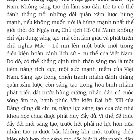
Nam. Không sáng tạo thì làm sao dân tộc ta có thể
đánh thắng nổi những đội quân xâm lược hùng
mạnh, nếu không muốn nói là hùng mạnh nhất thế
giới thời đó. Ngày nay, Chủ tịch Hồ Chí Minh không
chỉ vận dụng sáng tạo, mà còn làm giàu và phát triển
chủ nghĩa Mác - Lê-nin lên một bước mới trong
điều kiện hoàn cảnh lịch sử - cụ thể của Việt Nam.
Do đó, có thể khẳng định tinh thần sáng tạo là một
tiềm năng tích cực, một sức mạnh mềm của Việt
Nam. Sáng tạo trong chiến tranh nhằm đánh thắng
quân xâm lược; còn sáng tạo trong hòa bình nhằm
phát triển đất nước hùng cường, nhân dân có cuộc
sống ấm no, hạnh phúc. Văn kiện Đại hội XIII của
Đảng cũng đã chỉ ra, năng lực sáng tạo của các nhà
khoa học chưa được phát huy đầy đủ. Vì thế, để thúc
đẩy đổi mới sáng tạo, trước hết phải nỗ lực hơn nữa
nhằm tạo ra được bầu không khí, môi trường, điều
kiện phù hợp cho sáng tạo, đặc biệt là đẩy mạnh dân