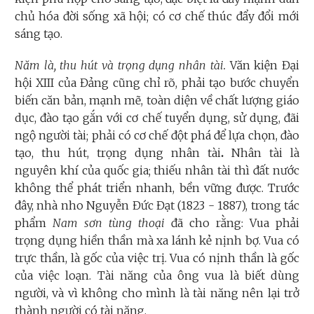
chủ hóa đời sống xã hội; có cơ chế thúc đẩy đổi mới
sáng tạo.
Năm là, thu hút và trọng dụng nhân tài.
Văn kiện Đại
hội XIII của Đảng cũng chỉ rõ, phải tạo bước chuyển
biến căn bản, mạnh mẽ, toàn diện về chất lượng giáo
dục, đào tạo gắn với cơ chế tuyển dụng, sử dụng, đãi
ngộ người tài; phải có cơ chế đột phá để lựa chọn, đào
tạo, thu hút, trọng dụng nhân tài
.
Nhân tài là
nguyên khí của quốc gia; thiếu nhân tài thì đất nước
không thể phát triển nhanh, bền vững được. Trước
đây, nhà nho Nguyễn Đức Đạt (1823 - 1887), trong tác
phẩm
Nam sơn tùng thoại
đã cho rằng: Vua phải
trọng dụng hiền thần mà xa lánh kẻ nịnh bợ. Vua có
trực thần, là gốc của việc trị. Vua có nịnh thần là gốc
của việc loạn. Tài năng của ông vua là biết dùng
người, và vì không cho mình là tài năng nên lại trở
thành người có tài năng.