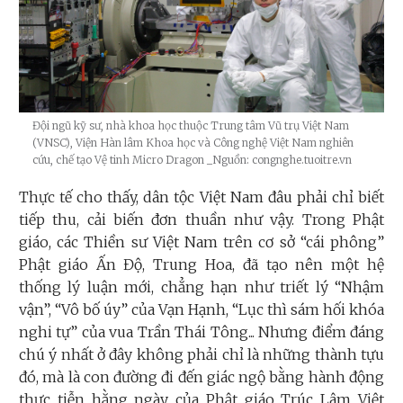
Đội ngũ kỹ sư, nhà khoa học thuộc Trung tâm Vũ trụ Việt Nam
(VNSC), Viện Hàn lâm Khoa học và Công nghệ Việt Nam nghiên
cứu, chế tạo Vệ tinh Micro Dragon
_Nguồn: congnghe.tuoitre.vn
Thực tế cho thấy, dân tộc Việt Nam đâu phải chỉ biết
tiếp thu, cải biến đơn thuần như vậy. Trong Phật
giáo, các Thiền sư Việt Nam trên cơ sở “cái phông”
Phật giáo Ấn Độ, Trung Hoa, đã tạo nên một hệ
thống lý luận mới, chẳng hạn như triết lý “Nhậm
vận”, “Vô bố úy” của Vạn Hạnh, “Lục thì sám hối khóa
nghi tự” của vua Trần Thái Tông... Nhưng điểm đáng
chú ý nhất ở đây không phải chỉ là những thành tựu
đó, mà là con đường đi đến giác ngộ bằng hành động
thực tiễn hằng ngày của Phật giáo Trúc Lâm Việt