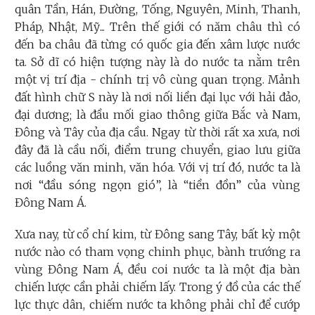
quân Tần, Hán, Đường, Tống, Nguyên, Minh, Thanh,
Pháp, Nhật, Mỹ... Trên thế giới có năm châu thì có
đến ba châu đã từng có quốc gia đến xâm lược nước
ta. Sở dĩ có hiện tượng này là do nước ta nằm trên
một vị trí địa - chính trị vô cùng quan trọng. Mảnh
đất hình chữ S này là nơi nối liền đại lục với hải đảo,
đại dương; là đầu mối giao thông giữa Bắc và Nam,
Đông và Tây của địa cầu. Ngay từ thời rất xa xưa, nơi
đây đã là cầu nối, điểm trung chuyển, giao lưu giữa
các luồng văn minh, văn hóa. Với vị trí đó, nước ta là
nơi “đầu sóng ngọn gió”, là “tiền đồn” của vùng
Đông Nam Á.
Xưa nay, từ cổ chí kim, từ Đông sang Tây, bất kỳ một
nước nào có tham vọng chinh phục, bành trướng ra
vùng Đông Nam Á, đều coi nước ta là một địa bàn
chiến lược cần phải chiếm lấy. Trong ý đồ của các thế
lực thực dân, chiếm nước ta không phải chỉ để cướp