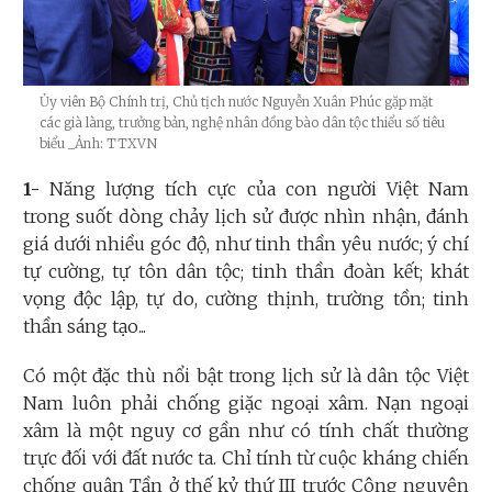
Ủy viên Bộ Chính trị, Chủ tịch nước Nguyễn Xuân Phúc gặp mặt
các già làng, trưởng bản, nghệ nhân đồng bào dân tộc thiểu số tiêu
biểu
_Ảnh: TTXVN
1-
Năng lượng tích cực của con người Việt Nam
trong suốt dòng chảy lịch sử được nhìn nhận, đánh
giá dưới nhiều góc độ, như tinh thần yêu nước; ý chí
tự cường, tự tôn dân tộc; tinh thần đoàn kết; khát
vọng độc lập, tự do, cường thịnh, trường tồn; tinh
thần sáng tạo...
Có một đặc thù nổi bật trong lịch sử là dân tộc Việt
Nam luôn phải chống giặc ngoại xâm.
Nạn ngoại
xâm là một nguy cơ gần như có tính chất thường
trực đối với đất nước ta. Chỉ tính từ cuộc kháng chiến
chống quân Tần ở thế kỷ thứ III trước Công nguyên