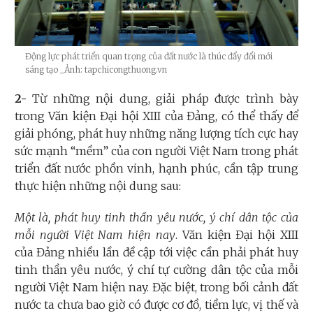
Động lực phát triển quan trọng của đất nước là thúc đẩy đổi mới
sáng tạo
_Ảnh: tapchicongthuong.vn
2-
Từ những nội dung, giải pháp được trình bày
trong Văn kiện Đại hội XIII của Đảng, có thể thấy để
giải phóng, phát huy những năng lượng tích cực hay
sức mạnh “mềm” của con người Việt Nam trong phát
triển đất nước phồn vinh, hạnh phúc, cần tập trung
thực hiện những nội dung sau:
Một là, phát huy tinh thần yêu nước, ý chí dân tộc của
mỗi người Việt Nam hiện nay
. Văn kiện Đại hội XIII
của Đảng nhiều lần đề cập tới việc cần phải phát huy
tinh thần yêu nước, ý chí tự cường dân tộc của mỗi
người Việt Nam hiện nay. Đặc biệt, trong bối cảnh đất
nước ta chưa bao giờ có được cơ đồ, tiềm lực, vị thế và