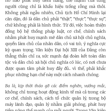
hô hào phát huy tiềm năng, thế mạnh của từng
người cũng chỉ là khẩu hiệu trống rỗng mà thôi.
Không phải ngẫu nhiên, Chủ tịch Hồ Chí Minh lại
căn dặn, đó là dân chủ phải “thật”, “thực”, “thực sự”,
chứ không phải là hình thức. Từ đó, việc hoàn thiện
đồng bộ hệ thống pháp luật, cơ chế, chính sách
nhằm phát huy mạnh mẽ dân chủ xã hội chủ nghĩa,
quyền làm chủ của nhân dân, có vai trò, ý nghĩa cực
kỳ quan trọng. Văn kiện Đại hội XIII của Đảng còn
thẳng thắn chỉ ra, sức mạnh đại đoàn kết toàn dân
tộc và dân chủ xã hội chủ nghĩa có lúc, có nơi chưa
được quan tâm phát huy đầy đủ... vì thế, phải khắc
phục những hạn chế này một cách nhanh chóng.
Ba là, kịp thời tháo gỡ các điểm nghẽn, vướng mắc
,
không chỉ trong hoạt động kinh tế mà cả trong các
cơ chế, chính sách, cách tổ chức quản lý, trong bộ
máy lãnh đạo, quản lý nhằm giải phóng, phát huy
tiềm năng thế mạnh của mỗi người. Trong Văn kiện