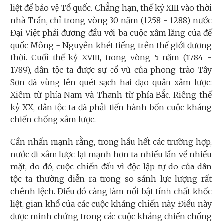
liệt để bảo vệ Tổ quốc. Chẳng hạn, thế kỷ XIII vào thời
nhà Trần, chỉ trong vòng 30 năm (1258 - 1288) nước
Đại Việt phải đương đầu với ba cuộc xâm lăng của đế
quốc Mông - Nguyên khét tiếng trên thế giới đương
thời. Cuối thế kỷ XVIII, trong vòng 5 năm (1784 -
1789), dân tộc ta được sự cổ vũ của phong trào Tây
Sơn đã vùng lên quét sạch hai đạo quân xâm lược:
Xiêm từ phía Nam và Thanh từ phía Bắc. Riêng thế
kỷ XX, dân tộc ta đã phải tiến hành bốn cuộc kháng
chiến chống xâm lược.
Cần nhấn mạnh rằng, trong hầu hết các trường hợp,
nước đi xâm lược lại mạnh hơn ta nhiều lần về nhiều
mặt, do đó, cuộc chiến đấu vì độc lập tự do của dân
tộc ta thường diễn ra trong so sánh lực lượng rất
chênh lệch. Điều đó càng làm nổi bật tính chất khốc
liệt, gian khổ của các cuộc kháng chiến này. Điều này
được minh chứng trong các cuộc kháng chiến chống