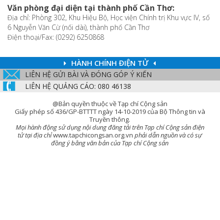
Văn phòng đại diện tại thành phố Cần Thơ:
Địa chỉ: Phòng 302, Khu Hiệu Bộ, Học viện Chính trị Khu vực IV, số
6 Nguyễn Văn Cừ (nối dài), thành phố Cần Thơ
Điện thoại/Fax: (0292) 6250868
HÀNH CHÍNH ĐIỆN TỬ
LIÊN HỆ GỬI BÀI VÀ ĐÓNG GÓP Ý KIẾN
LIÊN HỆ QUẢNG CÁO: 080 46138
@Bản quyền thuộc về Tạp chí Cộng sản
Giấy phép số 436/GP-BTTTT ngày 14-10-2019 của Bộ Thông tin và
Truyền thông.
Mọi hành động sử dụng nội dung đăng tải trên Tạp chí Cộng sản điện
tử tại địa chỉ
www.tapchicongsan.org.vn
phải dẫn nguồn và có sự
đồng ý bằng văn bản của Tạp chí Cộng sản