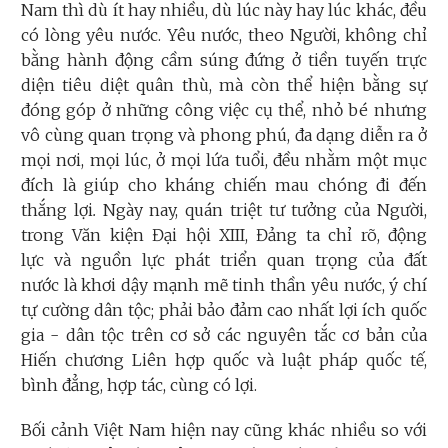
Nam thì dù ít hay nhiều, dù lúc này hay lúc khác, đều
có lòng yêu nước. Yêu nước, theo Người, không chỉ
bằng hành động cầm súng đứng ở tiền tuyến trực
diện tiêu diệt quân thù, mà còn thể hiện bằng sự
đóng góp ở những công việc cụ thể, nhỏ bé nhưng
vô cùng quan trọng và phong phú, đa dạng diễn ra ở
mọi nơi, mọi lúc, ở mọi lứa tuổi, đều nhằm một mục
đích là giúp cho kháng chiến mau chóng đi đến
thắng lợi
.
Ngày nay, quán triệt tư tưởng của Người,
trong Văn kiện Đại hội XIII, Đảng ta chỉ rõ, động
lực và nguồn lực phát triển quan trọng của đất
nước là khơi dậy mạnh mẽ tinh thần yêu nước, ý chí
tự cường dân tộc; phải bảo đảm cao nhất lợi ích quốc
gia - dân tộc trên cơ sở các nguyên tắc cơ bản của
Hiến chương Liên hợp quốc và luật pháp quốc tế,
bình đẳng, hợp tác, cùng có lợi.
Bối cảnh Việt Nam hiện nay cũng khác nhiều so với