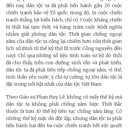
đến nay, dân tộc ta đã phải tiến hành gần 20 cuộc
chiến tranh bảo vệ Tổ quốc; trong đó, 14 cuộc chiến
tranh thắng lợi hiển hách, chỉ có 3 cuộc kháng chiến
bị thất bại tạm thời, và hàng trăm cuộc khởi nghĩa
nhằm giải phóng dân tộc. Thời gian chống ngoại
xâm của dân tộc ta cộng lại chiếm hơn nửa thời gian
lịch sử (tính từ thế kỷ thứ III trước Công nguyên đến
nay). Chỉ qua những số liệu tính toán sơ bộ đó thôi
đã cho thấy, trên con đường sinh tồn và phát triển,
dân tộc ta đã phải liên tiếp chống ngoại xâm; vì thế,
tinh thần yêu nước, ý chí tự cường, tự tôn dân tộc là
đặc trưng nổi bật nhất của dân tộc Việt Nam.
Theo Giáo sư Phan Huy Lê, không có mấy thế kỷ mà
dân tộc ta không phải chống xâm lược. Thời Bắc
thuộc là hơn 10 thế kỷ liên tục chống xâm lăng. Có
những thế kỷ mặc dù độc lập, nhưng dân tộc ta phải
tiến hành hai đến ba cuộc chiến tranh hết sức quyết