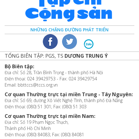
NHỮNG CHẶNG ĐƯỜNG PHÁT TRIỂN
TỔNG BIÊN TẬP: PGS, TS
DƯƠNG TRUNG Ý
Bộ Biên tập:
Địa chỉ: Số 28, Trần Bình Trọng - thành phố Hà Nội
Điện thoại: 024 39429753 - Fax: 024 39429754
Email: bbttccs@tccs.org.vn
Cơ quan Thường trực tại miền Trung - Tây Nguyên:
Địa chỉ: Số 69, đường Xô Viết Nghệ Tĩnh, thành phố Đà Nẵng
Điện thoại: (080) 51 301; Fax: (080) 51 303
Cơ quan Thường trực tại miền Nam:
Địa chỉ: Số 19 Phạm Ngọc Thạch,
Thành phố Hồ Chí Minh
Điện thoại: (080) 84083; Fax: (080) 84081