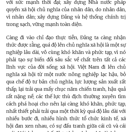
với sức mạnh thời đại; xây dựng Nhà nước pháp
quyền xã hội chủ nghĩa của nhân dân, do nhân dân,
vì nhân dân; xây dựng Đảng và hệ thống chính trị
trong sạch, vững mạnh toàn diện.
Càng đi vào chỉ đạo thực tiễn, Đảng ta càng nhận
thức được rằng, quá độ lên chủ nghĩa xã hội là một sự
nghiệp lâu dài, vô cùng khó khăn và phức tạp, vì nó
phải tạo sự biến đổi sâu sắc về chất trên tất cả các
lĩnh vực của đời sống xã hội. Việt Nam đi lên chủ
nghĩa xã hội từ một nước nông nghiệp lạc hậu, bỏ
qua chế độ tư bản chủ nghĩa, lực lượng sản xuất rất
thấp, lại trải qua mấy chục năm chiến tranh, hậu quả
rất nặng nề; các thế lực thù địch thường xuyên tìm
cách phá hoại cho nên lại càng khó khăn, phức tạp,
nhất thiết phải trải qua một thời kỳ quá độ lâu dài với
nhiều bước đi, nhiều hình thức tổ chức kinh tế, xã
hội đan xen nhau, có sự đấu tranh giữa cái cũ và cái