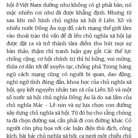
hội ở Việt Nam dường như không có gì phải bàn, nó
mặc nhiên coi như đã được khẳng định. Nhưng từ
sau khi mô hình chủ nghĩa xã hội ở Liên Xô và
nhiều nước Đông Âu sụp đổ, cách mạng thế giới lâm
vào thoái trào thì vấn đề đi lên chủ nghĩa xã hội lại
được đặt ra và trở thành tâm điểm thu hút mọi sự
bàn thảo, thậm chí tranh luận gay gắt. Các thế lực
chống cộng, cơ hội chính trị thì hí hửng, vui mừng,
thừa cơ dấn tới để xuyên tạc, chống phá. Trong hàng
ngũ cách mạng cũng có người bi quan, dao động,
nghi ngờ tính đúng đắn, khoa học của chủ nghĩa xã
hội, quy kết nguyên nhân tan rã của Liên Xô và một
số nước xã hội chủ nghĩa Đông Âu là do sai lầm của
chủ nghĩa Mác - Lê-nin và sự lựa chọn con đường
xây dựng chủ nghĩa xã hội. Từ đó họ cho rằng chúng
ta đã chọn đường sai, cần phải đi con đường khác. Có
người còn phụ họa với các luận điệu thù địch, công
kích, bài bác chủ nghĩa xã hội, ca ngợi một chiều chủ