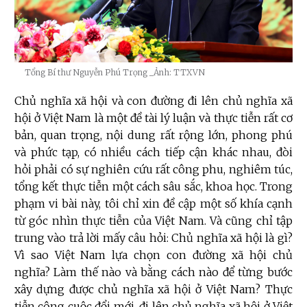
Tổng Bí thư Nguyễn Phú Trọng
_Ảnh: TTXVN
Chủ nghĩa xã hội và con đường đi lên chủ nghĩa xã
hội ở Việt Nam là một đề tài lý luận và thực tiễn rất cơ
bản, quan trọng, nội dung rất rộng lớn, phong phú
và phức tạp, có nhiều cách tiếp cận khác nhau, đòi
hỏi phải có sự nghiên cứu rất công phu, nghiêm túc,
tổng kết thực tiễn một cách sâu sắc, khoa học. Trong
phạm vi bài này, tôi chỉ xin đề cập một số khía cạnh
từ góc nhìn thực tiễn của Việt Nam. Và cũng chỉ tập
trung vào trả lời mấy câu hỏi: Chủ nghĩa xã hội là gì?
Vì sao Việt Nam lựa chọn con đường xã hội chủ
nghĩa? Làm thế nào và bằng cách nào để từng bước
xây dựng được chủ nghĩa xã hội ở Việt Nam? Thực
tiễn công cuộc đổi mới, đi lên chủ nghĩa xã hội ở Việt