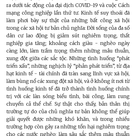
ra dưới tác động của đại dịch COVID-19 và cuộc Cách
mạng công nghiệp lần thứ tư. Kinh tế suy thoái đã
làm phơi bày sự thật của những bất công xã hội
trong các xã hội tư bản chủ nghĩa: Đời sống của đa số
dân cư lao động bị giảm sút nghiêm trọng, thất
nghiệp gia tăng; khoảng cách giàu - nghèo ngày
càng lớn, làm trầm trọng thêm những mâu thuẫn,
xung đột giữa các sắc tộc. Những tình huống “phát
triển xấu”, những nghịch lý “phản phát triển”, từ địa
hạt kinh tế - tài chính đã tràn sang lĩnh vực xã hội,
làm bùng nổ các xung đột xã hội, và ở không ít nơi từ
tình huống kinh tế đã trở thành tình huống chính
trị với các làn sóng biểu tình, bãi công, làm rung
chuyển cả thể chế. Sự thật cho thấy, bản thân thị
trường tự do của chủ nghĩa tư bản không thể giúp
giải quyết được những khó khăn, và trong nhiều
trường hợp còn gây ra những tổn hại nghiêm trọng
cho các nước nghèo; làm sâu sắc thêm mâu thuẫn