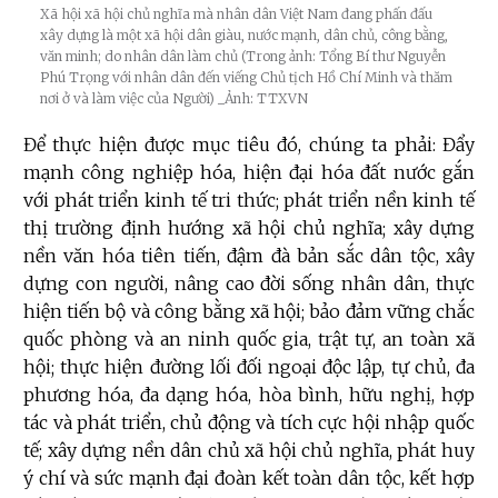
Xã hội xã hội chủ nghĩa mà nhân dân Việt Nam đang phấn đấu
xây dựng là một xã hội dân giàu, nước mạnh, dân chủ, công bằng,
văn minh; do nhân dân làm chủ (Trong ảnh: Tổng Bí thư Nguyễn
Phú Trọng với nhân dân đến viếng Chủ tịch Hồ Chí Minh và thăm
nơi ở và làm việc của Người)
_Ảnh: TTXVN
Để thực hiện được mục tiêu đó, chúng ta phải: Đẩy
mạnh công nghiệp hóa, hiện đại hóa đất nước gắn
với phát triển kinh tế tri thức; phát triển nền kinh tế
thị trường định hướng xã hội chủ nghĩa; xây dựng
nền văn hóa tiên tiến, đậm đà bản sắc dân tộc, xây
dựng con người, nâng cao đời sống nhân dân, thực
hiện tiến bộ và công bằng xã hội; bảo đảm vững chắc
quốc phòng và an ninh quốc gia, trật tự, an toàn xã
hội; thực hiện đường lối đối ngoại độc lập, tự chủ, đa
phương hóa, đa dạng hóa, hòa bình, hữu nghị, hợp
tác và phát triển, chủ động và tích cực hội nhập quốc
tế; xây dựng nền dân chủ xã hội chủ nghĩa, phát huy
ý chí và sức mạnh đại đoàn kết toàn dân tộc, kết hợp