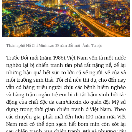
Thành phố Hồ Chí Minh sau 35 năm đổi mới
_Ảnh: Tư liệu
Trước Đổi mới (năm 1986), Việt Nam vốn là một nước
nghèo lại bị chiến tranh tàn phá rất nặng nề, để lại
những hậu quả hết sức to lớn cả về người, về của và
môi trường sinh thái. Tôi chỉ nêu thí dụ, cho đến nay
vẫn có hàng triệu người chịu các bệnh hiểm nghèo
và hàng trăm ngàn trẻ em bị dị tật bẩm sinh bởi tác
động của chất độc da cam/dioxin do quân đội Mỹ sử
dụng trong thời gian chiến tranh ở Việt Nam. Theo
các chuyên gia, phải mất đến hơn 100 năm nữa Việt
Nam mới có thể dọn sạch hết bom mìn còn sót lại
sau chiến tranh. Sau chiến tranh, Mỹ và phương Tây