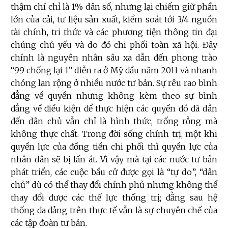
thậm chí chỉ là 1% dân số, nhưng lại chiếm giữ phần
lớn của cải, tư liệu sản xuất, kiểm soát tới 3/4 nguồn
tài chính, tri thức và các phương tiện thông tin đại
chúng chủ yếu và do đó chi phối toàn xã hội. Đây
chính là nguyên nhân sâu xa dẫn đến phong trào
“99 chống lại 1” diễn ra ở Mỹ đầu năm 2011 và nhanh
chóng lan rộng ở nhiều nước tư bản. Sự rêu rao bình
đẳng về quyền nhưng không kèm theo sự bình
đẳng về điều kiện để thực hiện các quyền đó đã dẫn
đến dân chủ vẫn chỉ là hình thức, trống rỗng mà
không thực chất. Trong đời sống chính trị, một khi
quyền lực của đồng tiền chi phối thì quyền lực của
nhân dân sẽ bị lấn át. Vì vậy mà tại các nước tư bản
phát triển, các cuộc bầu cử được gọi là “tự do”, “dân
chủ” dù có thể thay đổi chính phủ nhưng không thể
thay đổi được các thế lực thống trị; đằng sau hệ
thống đa đảng trên thực tế vẫn là sự chuyên chế của
các tập đoàn tư bản.