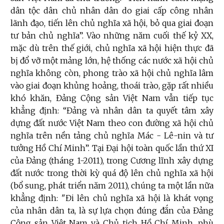
dân tộc dân chủ nhân dân do giai cấp công nhân
lãnh đạo, tiến lên chủ nghĩa xã hội, bỏ qua giai đoạn
tư bản chủ nghĩa”. Vào những năm cuối thế kỷ XX,
mặc dù trên thế giới, chủ nghĩa xã hội hiện thực đã
bị đổ vỡ một mảng lớn, hệ thống các nước xã hội chủ
nghĩa không còn, phong trào xã hội chủ nghĩa lâm
vào giai đoạn khủng hoảng, thoái trào, gặp rất nhiều
khó khăn, Đảng Cộng sản Việt Nam vẫn tiếp tục
khẳng định: “Đảng và nhân dân ta quyết tâm xây
dựng đất nước Việt Nam theo con đường xã hội chủ
nghĩa trên nền tảng chủ nghĩa Mác - Lê-nin và tư
tưởng Hồ Chí Minh”. Tại Đại hội toàn quốc lần thứ XI
của Đảng (tháng 1-2011), trong Cương lĩnh xây dựng
đất nước trong thời kỳ quá độ lên chủ nghĩa xã hội
(bổ sung, phát triển năm 2011), chúng ta một lần nữa
khẳng định: "Đi lên chủ nghĩa xã hội là khát vọng
của nhân dân ta, là sự lựa chọn đúng đắn của Đảng
Cộng sản Việt Nam và Chủ tịch Hồ Chí Minh, phù