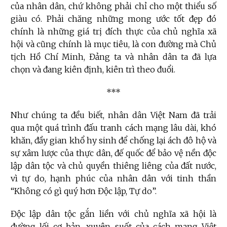
của nhân dân, chứ không phải chỉ cho một thiểu số
giàu có. Phải chăng những mong ước tốt đẹp đó
chính là những giá trị đích thực của chủ nghĩa xã
hội và cũng chính là mục tiêu, là con đường mà Chủ
tịch Hồ Chí Minh, Đảng ta và nhân dân ta đã lựa
chọn và đang kiên định, kiên trì theo đuổi.
***
Như chúng ta đều biết, nhân dân Việt Nam đã trải
qua một quá trình đấu tranh cách mạng lâu dài, khó
khăn, đầy gian khổ hy sinh để chống lại ách đô hộ và
sự xâm lược của thực dân, đế quốc để bảo vệ nền độc
lập dân tộc và chủ quyền thiêng liêng của đất nước,
vì tự do, hạnh phúc của nhân dân với tinh thần
“Không có gì quý hơn Độc lập, Tự do”.
Độc lập dân tộc gắn liền với chủ nghĩa xã hội là
đường lối cơ bản, xuyên suốt của cách mạng Việt