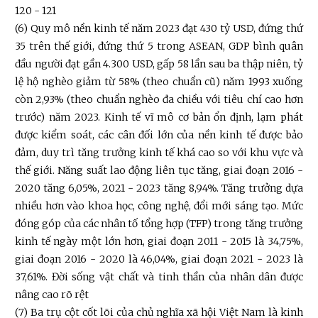
120 - 121
(6) Quy mô nền kinh tế năm 2023 đạt 430 tỷ USD, đứng thứ
35 trên thế giới, đứng thứ 5 trong ASEAN, GDP bình quân
đầu người đạt gần 4.300 USD, gấp 58 lần sau ba thập niên, tỷ
lệ hộ nghèo giảm từ 58% (theo chuẩn cũ) năm 1993 xuống
còn 2,93% (theo chuẩn nghèo đa chiều với tiêu chí cao hơn
trước) năm 2023. Kinh tế vĩ mô cơ bản ổn định, lạm phát
được kiểm soát, các cân đối lớn của nền kinh tế được bảo
đảm, duy trì tăng trưởng kinh tế khá cao so với khu vực và
thế giới. Năng suất lao động liên tục tăng, giai đoạn 2016 -
2020 tăng 6,05%, 2021 - 2023 tăng 8,94%. Tăng trưởng dựa
nhiều hơn vào khoa học, công nghệ, đổi mới sáng tạo. Mức
đóng góp của các nhân tố tổng hợp (TFP) trong tăng trưởng
kinh tế ngày một lớn hơn, giai đoạn 2011 - 2015 là 34,75%,
giai đoạn 2016 - 2020 là 46,04%, giai đoạn 2021 - 2023 là
37,61%. Đời sống vật chất và tinh thần của nhân dân được
nâng cao rõ rệt
(7) Ba trụ cột cốt lõi của chủ nghĩa xã hội Việt Nam là kinh