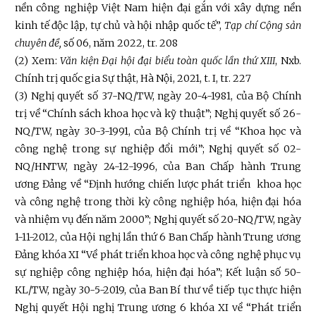
nền công nghiệp Việt Nam hiện đại gắn với xây dựng nền
kinh tế độc lập, tự chủ và hội nhập quốc tế”,
Tạp chí Cộng sản
chuyên đề,
số 06, năm 2022, tr. 208
(2)
Xem:
Văn kiện Đại hội đại biểu toàn quốc lần thứ XIII
, Nxb.
Chính trị quốc gia Sự thật, Hà Nội, 2021, t. I, tr. 227
(3)
Nghị quyết số 37-NQ/TW, ngày 20-4-1981, của Bộ Chính
trị về “Chính sách khoa học và kỹ thuật”; Nghị quyết số 26-
NQ/TW, ngày 30-3-1991, của Bộ Chính trị về “Khoa học và
công nghệ trong sự nghiệp đổi mới”; Nghị quyết số 02-
NQ/HNTW, ngày 24-12-1996, của Ban Chấp hành Trung
ương Đảng về “Định hướng chiến lược phát triển khoa học
và công nghệ trong thời kỳ công nghiệp hóa, hiện đại hóa
và nhiệm vụ đến năm 2000”; Nghị quyết số 20-NQ/TW, ngày
1-11-2012, của Hội nghị lần thứ 6 Ban Chấp hành Trung ương
Đảng khóa XI “Về phát triển khoa học và công nghệ phục vụ
sự nghiệp công nghiệp hóa, hiện đại hóa”; Kết luận số 50-
KL/TW, ngày 30-5-2019, của Ban Bí thư về tiếp tục thực hiện
Nghị quyết Hội nghị Trung ương 6 khóa XI về “Phát triển