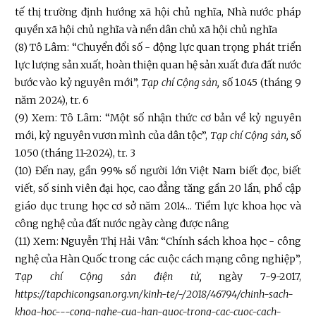
tế thị trường định hướng xã hội chủ nghĩa, Nhà nước pháp
quyền xã hội chủ nghĩa và nền dân chủ xã hội chủ nghĩa
(8) Tô Lâm: “Chuyển đổi số - động lực quan trọng phát triển
lực lượng sản xuất, hoàn thiện quan hệ sản xuất đưa đất nước
bước vào kỷ nguyên mới”,
Tạp chí Cộng sản,
số 1.045 (tháng 9
năm 2024), tr. 6
(9) Xem: Tô Lâm: “Một số nhận thức cơ bản về kỷ nguyên
mới, kỷ nguyên vươn mình của dân tộc”,
Tạp chí Cộng sản,
số
1.050 (tháng 11-2024), tr. 3
(10) Đến nay, gần 99% số người lớn Việt Nam biết đọc, biết
viết, số sinh viên đại học, cao đẳng tăng gần 20 lần, phổ cập
giáo dục trung học cơ sở năm 2014... Tiềm lực khoa học và
công nghệ của đất nước ngày càng được nâng
(11) Xem: Nguyễn Thị Hải Vân: “Chính sách khoa học - công
nghệ của Hàn Quốc trong các cuộc cách mạng công nghiệp”,
Tạp chí Cộng sản điện tử,
ngày 7-9-2017,
https://tapchicongsan.org.vn/kinh-te/-/2018/46794/chinh-sach-
khoa-hoc---cong-nghe-cua-han-quoc-trong-cac-cuoc-cach-