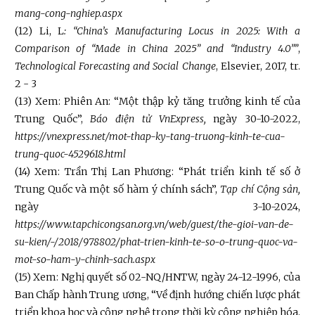
mang-cong-nghiep.aspx
(12) Li, L
: “China’s Manufacturing Locus in 2025: With a
Comparison of “Made in China 2025” and “Industry 4.0””
,
Technological Forecasting and Social Change
, Elsevier, 2017, tr.
2 - 3
(13) Xem: Phiên An: “Một thập kỷ tăng trưởng kinh tế của
Trung Quốc”,
Báo điện tử VnExpress,
ngày 30-10-2022,
https://vnexpress.net/mot-thap-ky-tang-truong-kinh-te-cua-
trung-quoc-4529618.html
(14) Xem: Trần Thị Lan Phương: “Phát triển kinh tế số ở
Trung Quốc và một số hàm ý chính sách”,
Tạp chí Cộng sản,
ngày 3-10-2024,
https://www.tapchicongsan.org.vn/web/guest/the-gioi-van-de-
su-kien/-/2018/978802/phat-trien-kinh-te-so-o-trung-quoc-va-
mot-so-ham-y-chinh-sach.aspx
(15) Xem: Nghị quyết số 02-NQ/HNTW, ngày 24-12-1996, của
Ban Chấp hành Trung ương, “Về định hướng chiến lược phát
triển khoa học và công nghệ trong thời kỳ công nghiệp hóa,