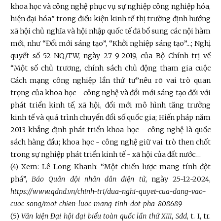
khoa học và công nghệ phục vụ sự nghiệp công nghiệp hóa,
hiện đại hóa” trong điều kiện kinh tế thị trường định hướng
xã hội chủ nghĩa và hội nhập quốc tế đã bổ sung các nội hàm
mới, như “Đổi mới sáng tạo”, “Khởi nghiệp sáng tạo”...; Nghị
quyết số 52-NQ/TW, ngày 27-9-2019, của Bộ Chính trị về
“Một số chủ trương, chính sách chủ động tham gia cuộc
Cách mạng công nghiệp lần thứ tư”nêu rõ vai trò quan
trọng của khoa học - công nghệ và đổi mới sáng tạo đối với
phát triển kinh tế, xã hội, đổi mới mô hình tăng trưởng
kinh tế và quá trình chuyển đổi số quốc gia; Hiến pháp năm
2013 khẳng định phát triển khoa học - công nghệ là quốc
sách hàng đầu; khoa học - công nghệ giữ vai trò then chốt
trong sự nghiệp phát triển kinh tế - xã hội của đất nước…
(4) Xem: Lê Long Khanh: “Một chiến lược mang tính đột
phá”,
Báo Quân đội nhân dân
điện tử
, ngày 25-12-2024,
https://www.qdnd.vn/chinh-tri/dua-nghi-quyet-cua-dang-vao-
cuoc-song/mot-chien-luoc-mang-tinh-dot-pha-808689
(5)
Văn kiện Đại hội đại biểu toàn quốc lần thứ XIII
,
Sđd
, t. I, tr.