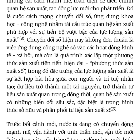
những cải cách mạnh mẽ, toàn diện để điều chỉnh
quan hệ sản xuất, tạo động lực mới cho phát triển. Đó
là cuộc cách mạng chuyển đổi số, ứng dụng khoa
học - công nghệ nhằm tái cấu trúc quan hệ sản xuất
phù hợp với sự tiến bộ vượt bậc của lực lượng sản
(8)
xuất”
. Chuyển đổi số hiện nay không đơn thuần là
việc ứng dụng công nghệ số vào các hoạt động kinh
tế - xã hội, mà còn là quá trình xác lập một phương
thức sản xuất tiên tiến, hiện đại - “phương thức sản
xuất số”, trong đó đặc trưng của lực lượng sản xuất là
sự kết hợp hài hòa giữa con người và trí tuệ nhân
tạo; dữ liệu trở thành một tài nguyên, trở thành tư
liệu sản xuất quan trọng; đồng thời, quan hệ sản xuất
có những biến đổi sâu sắc, đặc biệt là trong hình
(9)
thức sở hữu và phân phối tư liệu sản xuất số
.
Trước bối cảnh mới, nước ta đang có chuyển động
mạnh mẽ, vận hành với tinh thần mới, vận tốc mới
“vừa chạy, vừa xếp hàng”, tạo ra động lực mới, hiệu