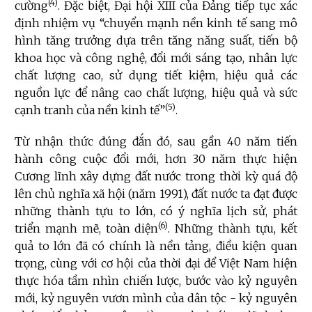
(4)
cường
. Đặc biệt,
Đại hội XIII của Đảng tiếp tục xác
định nhiệm vụ “chuyển mạnh nền kinh tế sang mô
hình tăng trưởng dựa trên tăng năng suất, tiến bộ
khoa học và công nghệ, đổi mới sáng tạo, nhân lực
chất lượng cao, sử dụng tiết kiệm, hiệu quả các
nguồn lực để nâng cao chất lượng, hiệu quả và sức
(
5
)
cạnh tranh của nền kinh tế”
.
Từ nhận thức đúng đắn đó, sau gần 40 năm tiến
hành công cuộc đổi mới, hơn 30 năm thực hiện
Cương lĩnh xây dựng đất nước trong thời kỳ quá độ
lên chủ nghĩa xã hội (năm 1991), đất nước ta đạt được
những thành tựu to lớn, có ý nghĩa lịch sử, phát
(6)
triển mạnh mẽ, toàn diện
. Những thành tựu, kết
quả to lớn đã có chính là nền tảng, điều kiện quan
trọng, cùng với cơ hội của thời đại để Việt Nam hiện
thực hóa tầm nhìn chiến lược, bước vào kỷ nguyên
mới, kỷ nguyên vươn mình của dân tộc
- kỷ nguyên