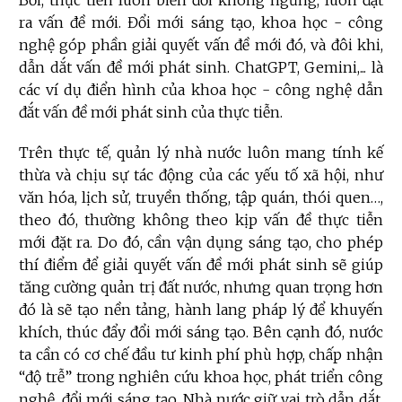
Bởi, thực tiễn luôn biến đổi không ngừng, luôn đặt
ra vấn đề mới. Đổi mới sáng tạo, khoa học - công
nghệ góp phần giải quyết vấn đề mới đó, và đôi khi,
dẫn dắt vấn đề mới phát sinh. ChatGPT, Gemini,... là
các ví dụ điển hình của khoa học - công nghệ dẫn
đắt vấn đề mới phát sinh của thực tiễn.
Trên thực tế, quản lý nhà nước luôn mang tính kế
thừa và chịu sự tác động của các yếu tố xã hội, như
văn hóa, lịch sử, truyền thống, tập quán, thói quen…,
theo đó, thường không theo kịp vấn đề thực tiễn
mới đặt ra. Do đó, cần vận dụng sáng tạo, cho phép
thí điểm để giải quyết vấn đề mới phát sinh sẽ giúp
tăng cường quản trị đất nước, nhưng quan trọng hơn
đó là sẽ tạo nền tảng, hành lang pháp lý để khuyến
khích, thúc đẩy đổi mới sáng tạo. Bên cạnh đó, nước
ta cần có cơ chế đầu tư kinh phí phù hợp, chấp nhận
“độ trễ” trong nghiên cứu khoa học, phát triển công
nghệ, đổi mới sáng tạo. Nhà nước giữ vai trò dẫn dắt,