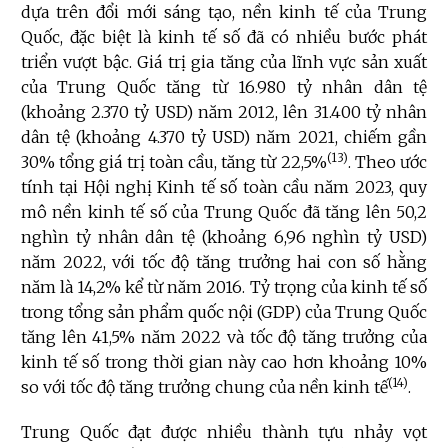
dựa trên đổi mới sáng tạo, nền kinh tế của Trung
Quốc, đặc biệt là kinh tế số đã có nhiều bước phát
triển vượt bậc. Giá trị gia tăng của lĩnh vực sản xuất
của Trung Quốc tăng từ 16.980 tỷ nhân dân tệ
(khoảng 2.370 tỷ USD) năm 2012, lên 31.400 tỷ nhân
dân tệ (khoảng 4.370 tỷ USD) năm 2021, chiếm gần
(13)
30% tổng giá trị toàn cầu, tăng từ 22,5%
. Theo ước
tính tại Hội nghị Kinh tế số toàn cầu năm 2023, quy
mô nền kinh tế số của Trung Quốc đã tăng lên 50,2
nghìn tỷ nhân dân tệ (khoảng 6,96 nghìn tỷ USD)
năm 2022, với tốc độ tăng trưởng hai con số hằng
năm là 14,2% kể từ năm 2016. Tỷ trọng của kinh tế số
trong tổng sản phẩm quốc nội (GDP) của Trung Quốc
tăng lên 41,5% năm 2022 và tốc độ tăng trưởng của
kinh tế số trong thời gian này cao hơn khoảng 10%
(14)
so với tốc độ tăng trưởng chung của nền kinh tế
.
Trung Quốc đạt được nhiều thành tựu nhảy vọt