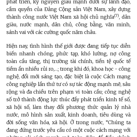
phát triển, kỷ nguyên giàu mạnh dưới sự lãnh đạo,
cầm quyền của Đảng Cộng sản Việt Nam, xây dựng
(7)
thành công nước Việt Nam xã hội chủ nghĩa
, dân
giàu, nước mạnh, dân chủ, công bằng, văn minh,
sánh vai với các cường quốc năm châu.
Hiện nay,
tình hình thế giới được đang tiếp tục diễn
biến nhanh chóng, phức tạp, khó lường, nợ công
toàn cầu tăng, thị trường tài chính, tiền tệ quốc tế
tiềm ẩn nhiều rủi ro,…; trong khi đó, khoa học - công
nghệ, đổi mới sáng tạo, đặc biệt là cuộc Cách mạng
công nghiệp lần thứ tư có sự tác động mạnh mẽ, sâu
rộng và đa chiều trên phạm vi toàn cầu; công nghệ
số trở thành động lực thúc đẩy phát triển kinh tế số,
xã hội số, làm thay đổi phương thức quản lý nhà
nước, mô hình sản xuất, kinh doanh, tiêu dùng và
đời sống văn hóa, xã hội. Ở trong nước,
“Chúng ta
đang đứng trước yêu cầu có một cuộc cách mạng với