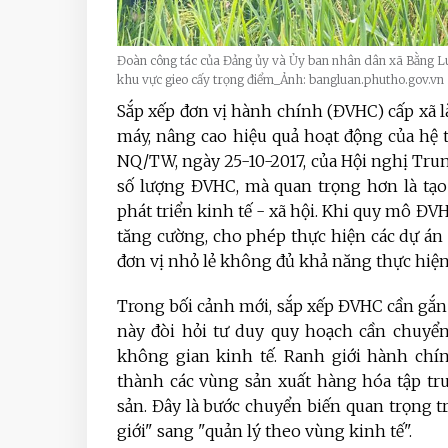
Đoàn công tác của Đảng ủy và Ủy ban nhân dân xã Bằng Luâ
khu vực gieo cấy trọng điểm_Ảnh: bangluan.phutho.gov.vn
Sắp xếp đơn vị hành chính (ĐVHC) cấp xã là
máy, nâng cao hiệu quả hoạt động của hệ 
NQ/TW, ngày 25-10-2017, của Hội nghị Trun
số lượng ĐVHC, mà quan trọng hơn là tạo 
phát triển kinh tế - xã hội. Khi quy mô Đ
tăng cường, cho phép thực hiện các dự án 
đơn vị nhỏ lẻ không đủ khả năng thực hiện
Trong bối cảnh mới, sắp xếp ĐVHC cần gắn l
này đòi hỏi tư duy quy hoạch cần chuyển
không gian kinh tế. Ranh giới hành chín
thành các vùng sản xuất hàng hóa tập tru
sản. Đây là bước chuyển biến quan trọng tr
giới" sang "quản lý theo vùng kinh tế".