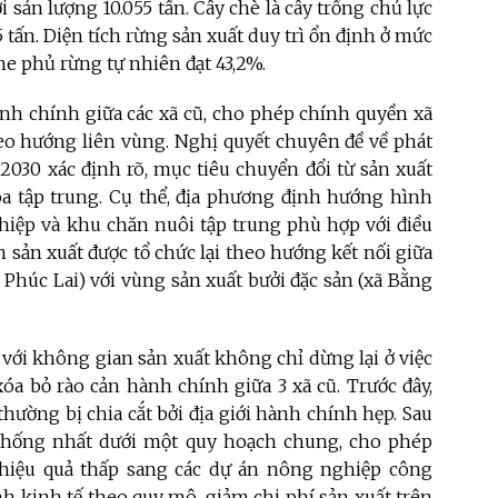
 sản lượng 10.055 tấn. Cây chè là cây trồng chủ lực
65 tấn. Diện tích rừng sản xuất duy trì ổn định ở mức
 che phủ rừng tự nhiên đạt 43,2%.
hành chính giữa các xã cũ, cho phép chính quyền xã
eo hướng liên vùng. Nghị quyết chuyên đề về phát
2030 xác định rõ, mục tiêu chuyển đổi từ sản xuất
 tập trung. Cụ thể, địa phương định hướng hình
hiệp và khu chăn nuôi tập trung phù hợp với điều
sản xuất được tổ chức lại theo hướng kết nối giữa
 Phúc Lai) với vùng sản xuất bưởi đặc sản (xã Bằng
 với không gian sản xuất không chỉ dừng lại ở việc
xóa bỏ rào cản hành chính giữa 3 xã cũ. Trước đây,
hường bị chia cắt bởi địa giới hành chính hẹp. Sau
 thống nhất dưới một quy hoạch chung, cho phép
 hiệu quả thấp sang các dự án nông nghiệp công
nh kinh tế theo quy mô, giảm chi phí sản xuất trên