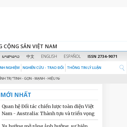
G CỘNG SẢN VIỆT NAM
ພາສາລາວ
中文
ENGLISH
ESPAÑOL
ISSN 2734-9071
KINH NGHIỆM
NGHIÊN CỨU - TRAO ĐỔI
THÔNG TIN LÝ LUẬN
“TINH - GỌN - MẠNH - HIỆU NĂNG - HIỆU LỰC - HIỆU QUẢ” THEO TINH THẦN
MỚI NHẤT
Quan hệ Đối tác chiến lược toàn diện Việt
Nam - Australia: Thành tựu và triển vọng
Xu hướng mở rộng ảnh hưởng, sự hiện