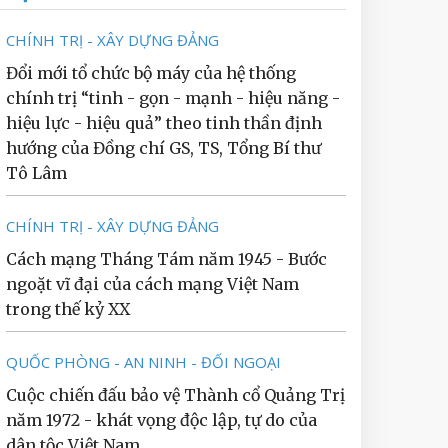
CHÍNH TRỊ - XÂY DỰNG ĐẢNG
Đổi mới tổ chức bộ máy của hệ thống
chính trị “tinh - gọn - mạnh - hiệu năng -
hiệu lực - hiệu quả” theo tinh thần định
hướng của Đồng chí GS, TS, Tổng Bí thư
Tô Lâm
CHÍNH TRỊ - XÂY DỰNG ĐẢNG
Cách mạng Tháng Tám năm 1945 - Bước
ngoặt vĩ đại của cách mạng Việt Nam
trong thế kỷ XX
QUỐC PHÒNG - AN NINH - ĐỐI NGOẠI
Cuộc chiến đấu bảo vệ Thành cổ Quảng Trị
năm 1972 - khát vọng độc lập, tự do của
dân tộc Việt Nam