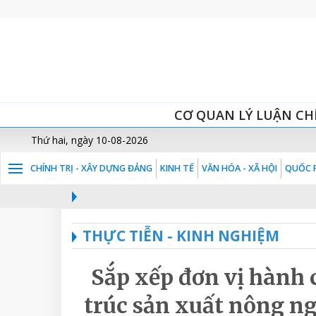
CƠ QUAN LÝ LUẬN CH
Thứ hai, ngày 10-08-2026
CHÍNH TRỊ - XÂY DỰNG ĐẢNG
KINH TẾ
VĂN HÓA - XÃ HỘI
QUỐC P
THỰC TIỄN - KINH NGHIỆM
Sắp xếp đơn vị hành c
trúc sản xuất nông n