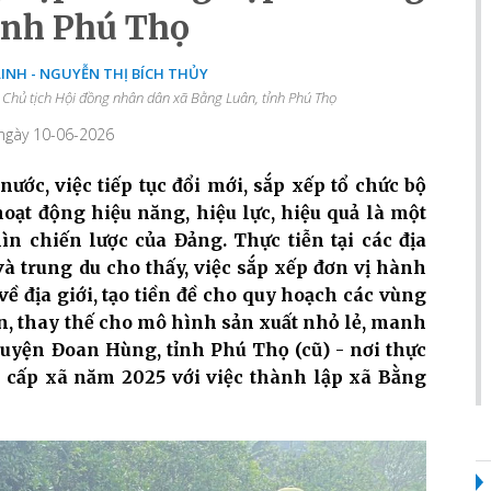
ỉnh Phú Thọ
INH - NGUYỄN THỊ BÍCH THỦY
 Chủ tịch Hội đồng nhân dân xã Bằng Luân, tỉnh Phú Thọ
 ngày 10-06-2026
nước, việc tiếp tục đổi mới, sắp xếp tổ chức bộ
oạt động hiệu năng, hiệu lực, hiệu quả là một
n chiến lược của Đảng. Thực tiễn tại các địa
à trung du cho thấy, việc sắp xếp đơn vị hành
ề địa giới, tạo tiền đề cho quy hoạch các vùng
n, thay thế cho mô hình sản xuất nhỏ lẻ, manh
uyện Đoan Hùng, tỉnh Phú Thọ (cũ) - nơi thực
 cấp xã năm 2025 với việc thành lập xã Bằng