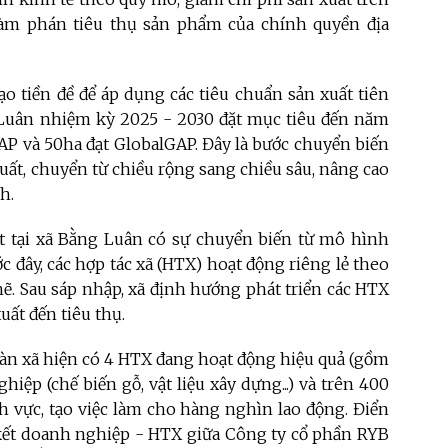
đàm phán tiêu thụ sản phẩm của chính quyền địa
o tiền đề để áp dụng các tiêu chuẩn sản xuất tiên
g Luân nhiệm kỳ 2025 - 2030 đặt mục tiêu đến năm
AP và 50ha đạt GlobalGAP. Đây là bước chuyển biến
uất, chuyển từ chiều rộng sang chiều sâu, nâng cao
h.
ất tại xã Bằng Luân có sự chuyển biến từ mô hình
ớc đây, các hợp tác xã (HTX) hoạt động riêng lẻ theo
chẽ. Sau sáp nhập, xã định hướng phát triển các HTX
xuất đến tiêu thụ.
oàn xã hiện có 4 HTX đang hoạt động hiệu quả (gồm
iệp (chế biến gỗ, vật liệu xây dựng...) và trên 400
h vực, tạo việc làm cho hàng nghìn lao động. Điển
 kết doanh nghiệp - HTX giữa Công ty cổ phần RYB