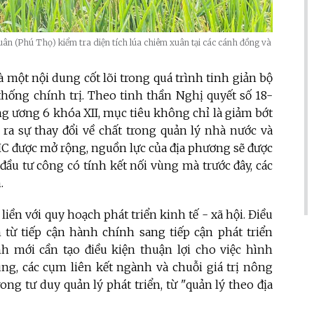
n (Phú Thọ) kiểm tra diện tích lúa chiêm xuân tại các cánh đồng và
 một nội dung cốt lõi trong quá trình tinh giản bộ
thống chính trị. Theo tinh thần Nghị quyết số 18-
g ương 6 khóa XII, mục tiêu không chỉ là giảm bớt
ra sự thay đổi về chất trong quản lý nhà nước và
VHC được mở rộng, nguồn lực của địa phương sẽ được
đầu tư công có tính kết nối vùng mà trước đây, các
.
iền với quy hoạch phát triển kinh tế - xã hội. Điều
 từ tiếp cận hành chính sang tiếp cận phát triển
h mới cần tạo điều kiện thuận lợi cho việc hình
ng, các cụm liên kết ngành và chuỗi giá trị nông
ong tư duy quản lý phát triển, từ "quản lý theo địa