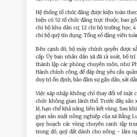
Hệ thống tổ chức đảng được kiện toàn theo
hiện có 52 tổ chức đảng trực thuộc, bao g
chi bộ khu dân cư, 12 chi bộ trường học, 4 
chi bộ quỹ tín dụng. Tổng số đảng viên toàn
Bên cạnh đó, bộ máy chính quyền được s
cấp. Ủy ban nhân dân xã đã rà soát, bố trí
thành lập các phòng chuyên môn, như Ph
Hành chính công, để đáp ứng yêu cầu quản 
duy trì ổn định, bảo đảm sự gần dân, sát dâ
Việc sáp nhập không chỉ thay đổi về mặt 
chức không gian lãnh thổ. Trước đây, sản x
lẻ, hạn chế khả năng liên kết vùng. Sau k
gian sản xuất nông nghiệp của xã Bằng Lu
quy hoạch các vùng chuyên canh tập trun
trong đó, quỹ đất dành cho nông - lâm ng