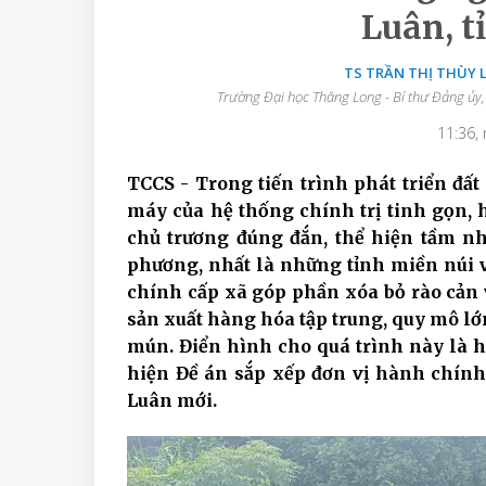
Luân, t
TS TRẦN THỊ THÙY L
Trường Đại học Thăng Long - Bí thư Đảng ủy,
11:36,
TCCS - Trong tiến trình phát triển đất 
máy của hệ thống chính trị tinh gọn, h
chủ trương đúng đắn, thể hiện tầm nhì
phương, nhất là những tỉnh miền núi v
chính cấp xã góp phần xóa bỏ rào cản v
sản xuất hàng hóa tập trung, quy mô lớ
mún. Điển hình cho quá trình này là h
hiện Đề án sắp xếp đơn vị hành chính
Luân mới.