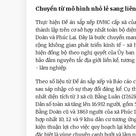
Chuyển từ mô hình nhỏ lẻ sang liên 
Thực hiện Đề án sắp xếp ĐVHC cấp xã củ
thành lập trên cơ sở hợp nhất toàn bộ diện
Doãn và Phúc Lai. Đây là bước chuyển mang
rộng không gian phát triển kinh tế - xã 
hiện đồng bộ theo nghị quyết của Ủy ban
bảo đảm nguyên tắc địa giới liền kề, tương
- lâm nghiệp.
Theo số liệu từ Đề án sắp xếp và Báo cáo 
sau sáp nhập có sự thay đổi đáng kể. Cụ th
nhất diện tích từ 3 xã cũ: Bằng Luân (17,6
Dân số toàn xã tăng lên 16.932 người, gồm 
Bằng Doãn cũ và 3.863 người của xã Phúc L
hợp nhất 10, 12 và 9 khu dân cư tương ứng
kiện thuận lợi cho việc quy hoạch lại kh
đặc biệt là vùng chuyên canh bưởi và lâm n