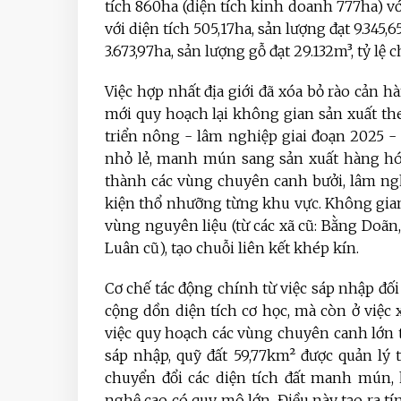
tích 860ha (diện tích kinh doanh 777ha) với
với diện tích 505,17ha, sản lượng đạt 9.345,
3.673,97ha, sản lượng gỗ đạt 29.132m³, tỷ lệ
Việc hợp nhất địa giới đã xóa bỏ rào cản 
mới quy hoạch lại không gian sản xuất th
triển nông - lâm nghiệp giai đoạn 2025 - 
nhỏ lẻ, manh mún sang sản xuất hàng hóa
thành các vùng chuyên canh bưởi, lâm ng
kiện thổ nhưỡng từng khu vực. Không gian 
vùng nguyên liệu (từ các xã cũ: Bằng Doãn,
Luân cũ), tạo chuỗi liên kết khép kín.
Cơ chế tác động chính từ việc sáp nhập đối
cộng dồn diện tích cơ học, mà còn ở việc 
việc quy hoạch các vùng chuyên canh lớn t
sáp nhập, quỹ đất 59,77km² được quản lý
chuyển đổi các diện tích đất manh mún,
nghệ cao có quy mô lớn. Điều này tạo ra tí