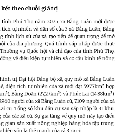
kết theo chuỗi giá trị
a tỉnh Phú Thọ năm 2025, xã Bằng Luân mới được
 tích tự nhiên và dân số của 3 xã: Bằng Luân, Bằng
 tính lịch sử của xã, tạo tiền đề quan trọng để mở
hội của địa phương. Quá trình sáp nhập được thực
 Thường vụ Quốc hội và chỉ đạo của tỉnh Phú Thọ,
 đồng về điều kiện tự nhiên và cơ cấu kinh tế nông
chính trị Đại hội Đảng bộ xã, quy mô xã Bằng Luân
ể, diện tích tự nhiên của xã mới đạt 59,77km², hợp
2km²), Bằng Doãn (27,27km²) và Phúc Lai (14,88km²).
5.960 người của xã Bằng Luân cũ, 7.109 người của xã
ai cũ. Tổng số khu dân cư sau sáp nhập là 31 khu,
 của các xã cũ. Sự gia tăng về quy mô này tạo điều
ông gian sản xuất nông nghiệp hàng hóa tập trung,
ghiệp vốn là thế mạnh của cả 3 xã cũ.