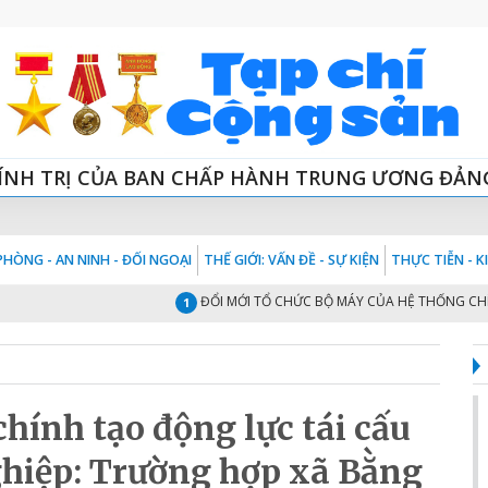
ÍNH TRỊ CỦA BAN CHẤP HÀNH TRUNG ƯƠNG ĐẢN
HÒNG - AN NINH - ĐỐI NGOẠI
THẾ GIỚI: VẤN ĐỀ - SỰ KIỆN
THỰC TIỄN - 
ĐỔI MỚI TỔ CHỨC BỘ MÁY CỦA HỆ THỐNG CHÍNH TRỊ 
1
hính tạo động lực tái cấu
ghiệp: Trường hợp xã Bằng