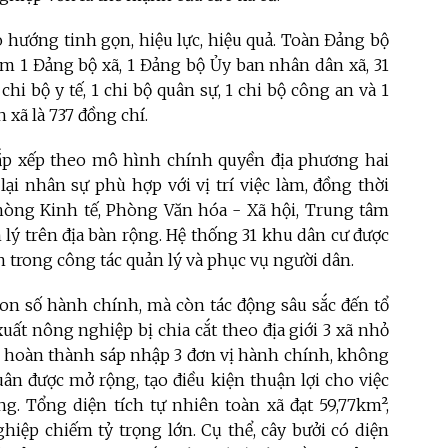
 hướng tinh gọn, hiệu lực, hiệu quả. Toàn Đảng bộ
ồm 1 Đảng bộ xã, 1 Đảng bộ Ủy ban nhân dân xã, 31
chi bộ y tế, 1 chi bộ quân sự, 1 chi bộ công an và 1
 xã là 737 đồng chí.
ắp xếp theo mô hình chính quyền địa phương hai
 lại nhân sự phù hợp với vị trí việc làm, đồng thời
òng Kinh tế, Phòng Văn hóa - Xã hội, Trung tâm
lý trên địa bàn rộng. Hệ thống 31 khu dân cư được
n trong công tác quản lý và phục vụ người dân.
con số hành chính, mà còn tác động sâu sắc đến tổ
uất nông nghiệp bị chia cắt theo địa giới 3 xã nhỏ
hi hoàn thành sáp nhập 3 đơn vị hành chính, không
ân được mở rộng, tạo điều kiện thuận lợi cho việc
g. Tổng diện tích tự nhiên toàn xã đạt 59,77km²,
hiệp chiếm tỷ trọng lớn. Cụ thể, cây bưởi có diện