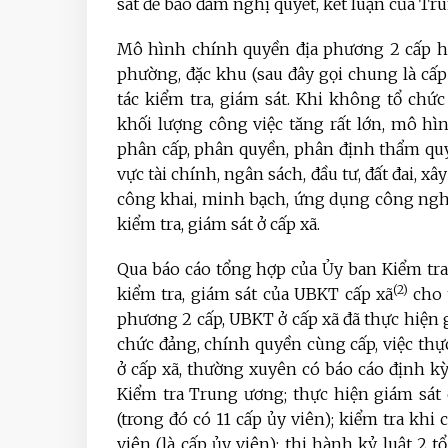
sát để bảo đảm nghị quyết, kết luận của T
Mô hình chính quyền địa phương 2 cấp hiệ
phường, đặc khu (sau đây gọi chung là cấp
tác kiểm tra, giám sát. Khi không tổ ch
khối lượng công việc tăng rất lớn, mô h
phân cấp, phân quyền, phân định thẩm quy
vực tài chính, ngân sách, đầu tư, đất đai, x
công khai, minh bạch, ứng dụng công nghệ 
kiểm tra, giám sát ở cấp xã.
Qua báo cáo tổng hợp của Ủy ban Kiểm tra
(2)
kiểm tra, giám sát của UBKT cấp xã
cho 
phương 2 cấp, UBKT ở cấp xã đã thực hiện 
chức đảng, chính quyền cùng cấp, việc thự
ở cấp xã, thường xuyên có báo cáo định k
Kiểm tra Trung ương; thực hiện giám sát 
(trong đó có 11 cấp ủy viên); kiểm tra khi
viên (là cấp ủy viên); thi hành kỷ luật 2 t