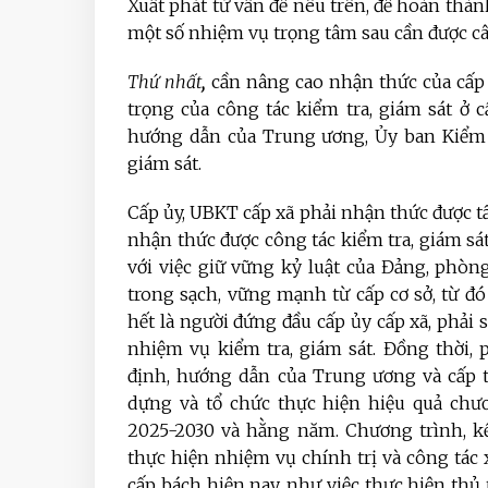
Xuất phát từ vấn đề nêu trên, để hoàn thành
một số nhiệm vụ trọng tâm sau cần được cân
Thứ nhất
,
cần nâng cao nhận thức của cấp 
trọng của công tác kiểm tra, giám sát ở c
hướng dẫn của Trung ương, Ủy ban Kiểm t
giám sát.
Cấp ủy, UBKT cấp xã phải nhận thức được tầ
nhận thức được công tác kiểm tra, giám sát
với việc giữ vững kỷ luật của Đảng, phò
trong sạch, vững mạnh từ cấp cơ sở, từ đó
hết là người đứng đầu cấp ủy cấp xã, phải sâ
nhiệm vụ kiểm tra, giám sát. Đồng thời, p
định, hướng dẫn của Trung ương và cấp t
dựng và tổ chức thực hiện hiệu quả chươ
2025-2030 và hằng năm. Chương trình, kế
thực hiện nhiệm vụ chính trị và công tác
cấp bách hiện nay, như việc thực hiện thủ