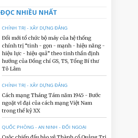
ĐỌC NHIỀU NHẤT
CHÍNH TRỊ - XÂY DỰNG ĐẢNG
Đổi mới tổ chức bộ máy của hệ thống
chính trị “tinh - gọn - mạnh - hiệu năng -
hiệu lực - hiệu quả” theo tinh thần định
hướng của Đồng chí GS, TS, Tổng Bí thư
Tô Lâm
CHÍNH TRỊ - XÂY DỰNG ĐẢNG
Cách mạng Tháng Tám năm 1945 - Bước
ngoặt vĩ đại của cách mạng Việt Nam
trong thế kỷ XX
QUỐC PHÒNG - AN NINH - ĐỐI NGOẠI
Cuộc chiến đấu bảo vệ Thành cổ Quảng Trị