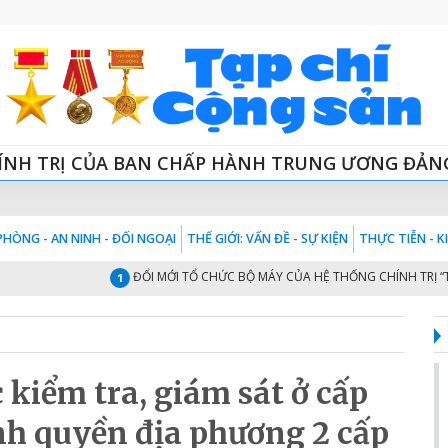
ÍNH TRỊ CỦA BAN CHẤP HÀNH TRUNG ƯƠNG ĐẢN
HÒNG - AN NINH - ĐỐI NGOẠI
THẾ GIỚI: VẤN ĐỀ - SỰ KIỆN
THỰC TIỄN - 
ĐỔI MỚI TỔ CHỨC BỘ MÁY CỦA HỆ THỐNG CHÍNH TRỊ “TINH - 
1
kiểm tra, giám sát ở cấp
nh quyền địa phương 2 cấp