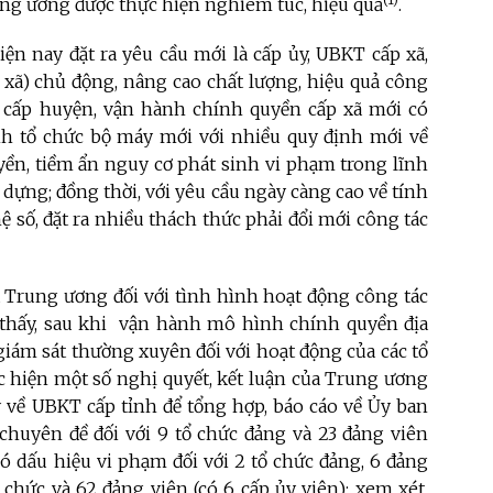
rung ương được thực hiện nghiêm túc, hiệu quả
.
n nay đặt ra yêu cầu mới là cấp ủy, UBKT cấp xã,
 xã) chủ động, nâng cao chất lượng, hiệu quả công
ức cấp huyện, vận hành chính quyền cấp xã mới có
ình tổ chức bộ máy mới với nhiều quy định mới về
ền, tiềm ẩn nguy cơ phát sinh vi phạm trong lĩnh
ây dựng; đồng thời, với yêu cầu ngày càng cao về tính
số, đặt ra nhiều thách thức phải đổi mới công tác
 Trung ương đối với tình hình hoạt động công tác
thấy, sau khi vận hành mô hình chính quyền địa
giám sát thường xuyên đối với hoạt động của các tổ
c hiện một số nghị quyết, kết luận của Trung ương
ỳ về UBKT cấp tỉnh để tổng hợp, báo cáo về Ủy ban
chuyên đề đối với 9 tổ chức đảng và 23 đảng viên
 có dấu hiệu vi phạm đối với 2 tổ chức đảng, 6 đảng
ổ chức và 62 đảng viên (có 6 cấp ủy viên); xem xét,