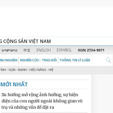
G CỘNG SẢN VIỆT NAM
ພາສາລາວ
中文
ENGLISH
ESPAÑOL
ISSN 2734-9071
KINH NGHIỆM
NGHIÊN CỨU - TRAO ĐỔI
THÔNG TIN LÝ LUẬN
GỌN - MẠNH - HIỆU NĂNG - HIỆU LỰC - HIỆU QUẢ” THEO TINH THẦN ĐỊNH HƯ
MỚI NHẤT
Xu hướng mở rộng ảnh hưởng, sự hiện
diện của con người ngoài không gian vũ
trụ và những vấn đề đặt ra