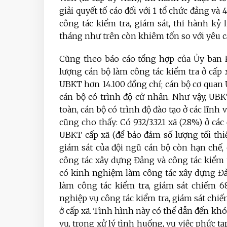
giải quyết tố cáo đối với 1 tổ chức đảng và 4
công tác kiểm tra, giám sát, thi hành kỷ
tháng như trên còn khiêm tốn so với yêu c
Cũng theo báo cáo tổng hợp của Ủy ban 
lượng cán bộ làm công tác kiểm tra ở cấp 
UBKT hơn 14.100 đồng chí; cán bộ cơ quan 
cán bộ có trình độ cử nhân. Như vậy, UB
toàn, cán bộ có trình độ đào tạo ở các lĩnh
cũng cho thấy: Có 932/3.321 xã (28%) ở các
UBKT cấp xã (để bảo đảm số lượng tối thi
giám sát của đội ngũ cán bộ còn hạn chế,
công tác xây dựng Đảng và công tác kiểm t
có kinh nghiệm làm công tác xây dựng Đả
làm công tác kiểm tra, giám sát chiếm 6
nghiệp vụ công tác kiểm tra, giám sát chiế
ở cấp xã. Tình hình này có thể dẫn đến kh
vụ, trong xử lý tình huống, vụ việc phức tạ