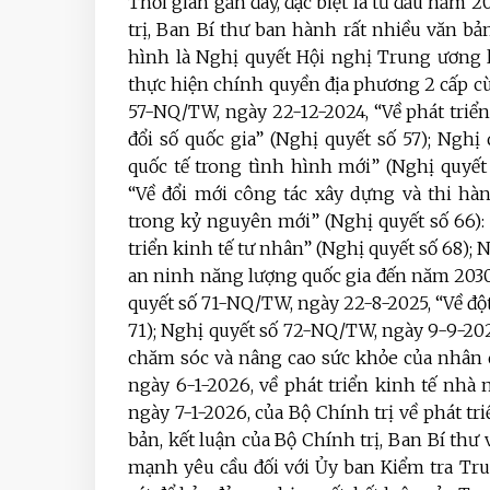
Thời gian gần đây, đặc biệt là từ đầu năm
trị, Ban Bí thư ban hành rất nhiều văn bả
hình là Nghị quyết Hội nghị Trung ương lầ
thực hiện chính quyền địa phương 2 cấp cùng
57-NQ/TW, ngày 22-12-2024, “Về phát triể
đổi số quốc gia” (Nghị quyết số 57); Ngh
quốc tế trong tình hình mới” (Nghị quyết
“Về đổi mới công tác xây dựng và thi hà
trong kỷ nguyên mới” (Nghị quyết số 66):
triển kinh tế tư nhân” (Nghị quyết số 68)
an ninh năng lượng quốc gia đến năm 2030
quyết số 71-NQ/TW, ngày 22-8-2025, “Về đột
71); Nghị quyết số 72-NQ/TW, ngày 9-9-202
chăm sóc và nâng cao sức khỏe của nhân 
ngày 6-1-2026, về phát triển kinh tế nhà
ngày 7-1-2026, của Bộ Chính trị về phát tr
bản, kết luận của Bộ Chính trị, Ban Bí th
mạnh yêu cầu đối với Ủy ban Kiểm tra Tr