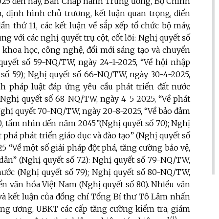
 2025 đến nay, Ban Chấp hành Trung ương, Bộ Chính
n, định hình chủ trương, kết luận quan trọng, điển
n thứ 11, các kết luận về sắp xếp tổ chức bộ máy,
 với các nghị quyết trụ cột, cốt lõi: Nghị quyết số
n khoa học, công nghệ, đổi mới sáng tạo và chuyển
ị quyết số 59-NQ/TW, ngày 24-1-2025, “Về hội nhập
 số 59); Nghị quyết số 66-NQ/TW, ngày 30-4-2025,
nh pháp luật đáp ứng yêu cầu phát triển đất nước
 Nghị quyết số 68-NQ/TW, ngày 4-5-2025, “Về phát
; Nghị quyết 70-NQ/TW, ngày 20-8-2025, “Về bảo đảm
, tầm nhìn đến năm 2045”(Nghị quyết số 70); Nghị
 phá phát triển giáo dục và đào tạo” (Nghị quyết số
5 “Về một số giải pháp đột phá, tăng cường bảo vệ,
dân” (Nghị quyết số 72): Nghị quyết số 79-NQ/TW,
 nước (Nghị quyết số 79); Nghị quyết số 80-NQ/TW,
iển văn hóa Việt Nam (Nghị quyết số 80). Nhiều văn
ư và kết luận của đồng chí Tổng Bí thư Tô Lâm nhấn
ung ương, UBKT các cấp tăng cường kiểm tra, giám
(1)