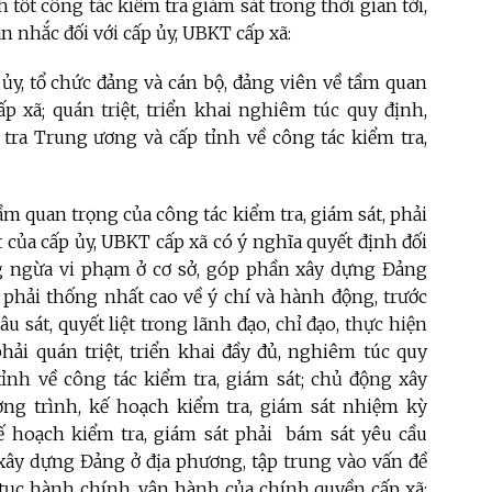
 tốt công tác kiểm tra giám sát trong thời gian tới,
 nhắc đối với cấp ủy, UBKT cấp xã:
ủy, tổ chức đảng và cán bộ, đảng viên về tầm quan
ấp xã; quán triệt, triển khai nghiêm túc quy định,
ra Trung ương và cấp tỉnh về công tác kiểm tra,
m quan trọng của công tác kiểm tra, giám sát, phải
 của cấp ủy, UBKT cấp xã có ý nghĩa quyết định đối
ng ngừa vi phạm ở cơ sở, góp phần xây dựng Đảng
 phải thống nhất cao về ý chí và hành động, trước
u sát, quyết liệt trong lãnh đạo, chỉ đạo, thực hiện
hải quán triệt, triển khai đầy đủ, nghiêm túc quy
ỉnh về công tác kiểm tra, giám sát; chủ động xây
ng trình, kế hoạch kiểm tra, giám sát nhiệm kỳ
 hoạch kiểm tra, giám sát phải bám sát yêu cầu
 xây dựng Đảng ở địa phương, tập trung vào vấn đề
 tục hành chính, vận hành của chính quyền cấp xã;