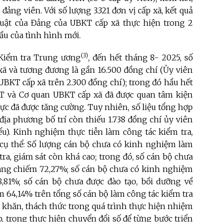
 đảng viên. Với số lượng 3.321 đơn vị cấp xã, kết quả
 luật của Đảng của UBKT cấp xã thực hiện trong 2
ầu của tình hình mới.
(3)
Kiểm tra Trung ương
, đến hết tháng 8- 2025, số
xã và tương đương là gần 16.500 đồng chí (Ủy viên
UBKT cấp xã trên 2.300 đồng chí); trong đó hầu hết
KT và Cơ quan UBKT cấp xã đã được quan tâm kiện
 vực đã được tăng cường. Tuy nhiên, số liệu tổng hợp
 địa phương bố trí còn thiếu 1.738 đồng chí ủy viên
ểu). Kinh nghiệm thực tiễn làm công tác kiểm tra,
 cụ thể: Số lượng cán bộ chưa có kinh nghiệm làm
ra, giám sát còn khá cao; trong đó, số cán bộ chưa
ng chiếm 72,27%; số cán bộ chưa có kinh nghiệm
8,81%; số cán bộ chưa được đào tạo, bồi dưỡng về
m 64,14% trên tổng số cán bộ làm công tác kiểm tra
ó khăn, thách thức trong quá trình thực hiện nhiệm
p, trong thực hiện chuyển đổi số để từng bước triển