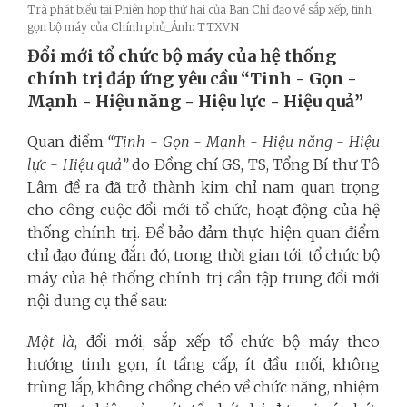
Trà phát biểu tại Phiên họp thứ hai của Ban Chỉ đạo về sắp xếp, tinh
gọn bộ máy của Chính phủ_Ảnh: TTXVN
Đổi mới tổ chức bộ máy của hệ thống
chính trị đáp ứng yêu cầu “Tinh - Gọn -
Mạnh - Hiệu năng - Hiệu lực - Hiệu quả”
Quan điểm
“Tinh - Gọn - Mạnh - Hiệu năng - Hiệu
lực - Hiệu quả”
do Đồng chí GS, TS, Tổng Bí thư Tô
Lâm đề ra đã trở thành kim chỉ nam quan trọng
cho công cuộc đổi mới tổ chức, hoạt động của hệ
thống chính trị. Để bảo đảm thực hiện quan điểm
chỉ đạo đúng đắn đó, trong thời gian tới, tổ chức bộ
máy của hệ thống chính trị cần tập trung đổi mới
nội dung cụ thể sau:
Một là
, đổi mới, sắp xếp tổ chức bộ máy theo
hướng tinh gọn, ít tầng cấp, ít đầu mối, không
trùng lắp, không chồng chéo về chức năng, nhiệm