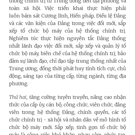
thống chính trị từ Trung ương đến địa phương và
toàn xã hội. Việc triển khai thực hiện phải
luôn bám sát Cương lĩnh
,
Hiến pháp, Điều lệ Đảng
và các văn kiện của Đảng trong việc đổi mới, sắp
xếp tổ chức bộ máy của hệ thống chính trị.
Nghiêm túc thực hiện nguyên tắc Đảng thống
nhất lãnh đạo việc đổi mới, sắp xếp và quản lý tổ
chức bộ máy, biên chế của hệ thống chính trị; bảo
đảm sự lãnh đạo, chỉ đạo tập trung thống nhất của
Trung ương, đồng thời phát huy tính tích cực, chủ
động, sáng tạo của từng cấp, từng ngành, từng địa
phương.
Thứ hai,
tăng cường tuyên truyền, nâng cao nhận
thức của cấp ủy, cán bộ, công chức, viên chức, đảng
viên trong hệ thống Đảng, chính quyền, các tổ
chức chính trị - xã hội và nhân dân về mô hình tổ
chức bộ máy mới. Sắp xếp, tinh gọn tổ chức bộ
máy là công việc khó khăn, nhạy cảm, phức tạp,