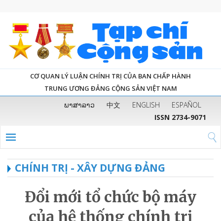
CƠ QUAN LÝ LUẬN CHÍNH TRỊ CỦA BAN CHẤP HÀNH
TRUNG ƯƠNG ĐẢNG CỘNG SẢN VIỆT NAM
ພາສາລາວ
中文
ENGLISH
ESPAÑOL
ISSN 2734-9071
CHÍNH TRỊ - XÂY DỰNG ĐẢNG
Đổi mới tổ chức bộ máy
của hệ thống chính trị