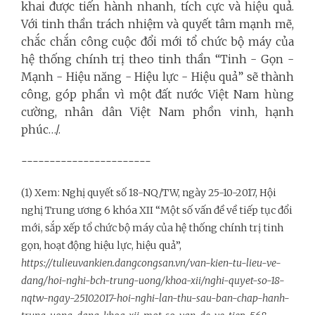
khai được tiến hành nhanh, tích cực và hiệu quả.
Với tinh thần trách nhiệm và quyết tâm mạnh mẽ,
chắc chắn công cuộc đổi mới tổ chức bộ máy của
hệ thống chính trị theo tinh thần “Tinh - Gọn -
Mạnh - Hiệu năng - Hiệu lực - Hiệu quả” sẽ thành
công, góp phần vì một đất nước Việt Nam hùng
cường, nhân dân Việt Nam phồn vinh, hạnh
phúc…/.
-----------------------
(1) Xem: Nghị quyết số 18-NQ/TW, ngày 25-10-2017, Hội
nghị Trung ương 6 khóa XII “Một số vấn đề về tiếp tục đổi
mới, sắp xếp tổ chức bộ máy của hệ thống chính trị tinh
gọn, hoạt động hiệu lực, hiệu quả”,
https://tulieuvankien.dangcongsan.vn/van-kien-tu-lieu-ve-
dang/hoi-nghi-bch-trung-uong/khoa-xii/nghi-quyet-so-18-
nqtw-ngay-25102017-hoi-nghi-lan-thu-sau-ban-chap-hanh-