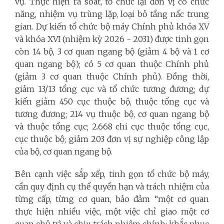
vụ. Thực hiện rà soát, tổ chức lại đơn vị có chức
năng, nhiệm vụ trùng lặp, loại bỏ tầng nấc trung
gian. Dự kiến tổ chức bộ máy Chính phủ khóa XV
và khóa XVI (nhiệm kỳ 2026 - 2031) được tinh gọn
còn 14 bộ, 3 cơ quan ngang bộ (giảm 4 bộ và 1 cơ
quan ngang bộ); có 5 cơ quan thuộc Chính phủ
(giảm 3 cơ quan thuộc Chính phủ). Đồng thời,
giảm 13/13 tổng cục và tổ chức tương đương; dự
kiến giảm 450 cục thuộc bộ, thuộc tổng cục và
tương đương; 214 vụ thuộc bộ, cơ quan ngang bộ
và thuộc tổng cục; 2.668 chi cục thuộc tổng cục,
cục thuộc bộ; giảm 203 đơn vị sự nghiệp công lập
của bộ, cơ quan ngang bộ.
Bên cạnh việc sắp xếp, tinh gọn tổ chức bộ máy,
cần quy định cụ thể quyền hạn và trách nhiệm của
từng cấp, từng cơ quan, bảo đảm “một cơ quan
thực hiện nhiều việc, một việc chỉ giao một cơ
quan chủ trì và chịu trách nhiệm chính; khắc phục