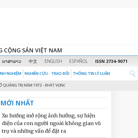
G CỘNG SẢN VIỆT NAM
ພາສາລາວ
中文
ENGLISH
ESPAÑOL
ISSN 2734-9071
KINH NGHIỆM
NGHIÊN CỨU - TRAO ĐỔI
THÔNG TIN LÝ LUẬN
G TRỊ NĂM 1972 - KHÁT VỌNG ĐỘC LẬP, TỰ DO CỦA DÂN TỘC VIỆT NAM
2
MỚI NHẤT
Xu hướng mở rộng ảnh hưởng, sự hiện
diện của con người ngoài không gian vũ
trụ và những vấn đề đặt ra