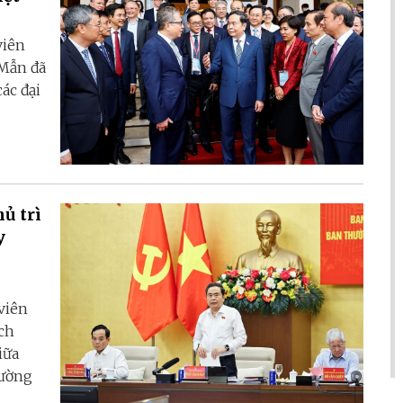
viên
 Mẫn đã
ác đại
ủ trì
y
viên
ịch
iữa
hường