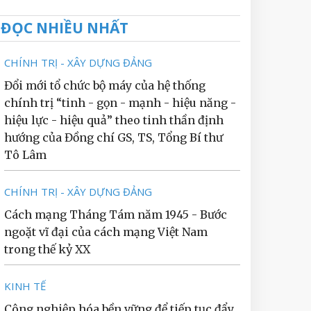
ĐỌC NHIỀU NHẤT
CHÍNH TRỊ - XÂY DỰNG ĐẢNG
Đổi mới tổ chức bộ máy của hệ thống
chính trị “tinh - gọn - mạnh - hiệu năng -
hiệu lực - hiệu quả” theo tinh thần định
hướng của Đồng chí GS, TS, Tổng Bí thư
Tô Lâm
CHÍNH TRỊ - XÂY DỰNG ĐẢNG
Cách mạng Tháng Tám năm 1945 - Bước
ngoặt vĩ đại của cách mạng Việt Nam
trong thế kỷ XX
KINH TẾ
Công nghiệp hóa bền vững để tiếp tục đẩy