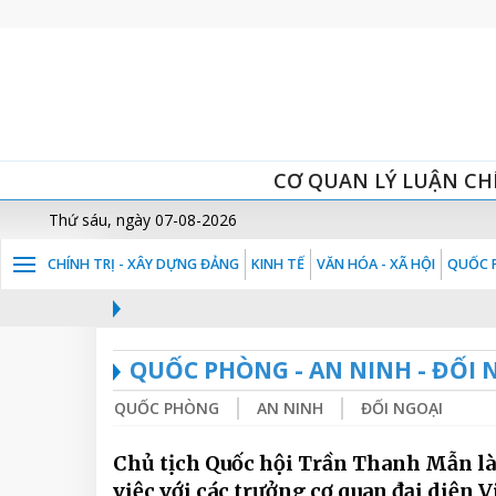
CƠ QUAN LÝ LUẬN CH
Thứ sáu, ngày 07-08-2026
CHÍNH TRỊ - XÂY DỰNG ĐẢNG
KINH TẾ
VĂN HÓA - XÃ HỘI
QUỐC P
QUỐC PHÒNG - AN NINH - ĐỐI 
QUỐC PHÒNG
AN NINH
ĐỐI NGOẠI
Chủ tịch Quốc hội Trần Thanh Mẫn l
việc với các trưởng cơ quan đại diện V