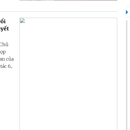
Đổi
uyết
 Chủ
họp
uan của
c 6...