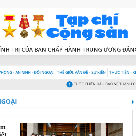
ÍNH TRỊ CỦA BAN CHẤP HÀNH TRUNG ƯƠNG ĐẢN
HÒNG - AN NINH - ĐỐI NGOẠI
THẾ GIỚI: VẤN ĐỀ - SỰ KIỆN
THỰC TIỄN - 
CUỘC CHIẾN ĐẤU BẢO VỆ THÀNH CỔ QUẢN
1
NGOẠI
àm
iệt