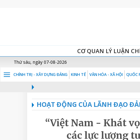
CƠ QUAN LÝ LUẬN CH
Thứ sáu, ngày 07-08-2026
CHÍNH TRỊ - XÂY DỰNG ĐẢNG
KINH TẾ
VĂN HÓA - XÃ HỘI
QUỐC P
HOẠT ĐỘNG CỦA LÃNH ĐẠO ĐẢ
“Việt Nam - Khát vọ
các lực lượng t