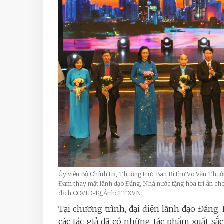
Ủy viên Bộ Chính trị, Thường trực Ban Bí thư Võ Văn Th
Đam thay mặt lãnh đạo Đảng, Nhà nước tặng hoa tri ân cho 
dịch COVID-19_Ảnh: TTXVN
Tại chương trình, đại diện lãnh đạo Đảng,
các tác giả đã có những tác phẩm xuất sắc