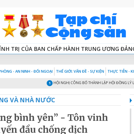
ÍNH TRỊ CỦA BAN CHẤP HÀNH TRUNG ƯƠNG ĐẢN
HÒNG - AN NINH - ĐỐI NGOẠI
THẾ GIỚI: VẤN ĐỀ - SỰ KIỆN
THỰC TIỄN - 
HỘI NGHỊ CÔNG BỐ THÀNH LẬP HỘI ĐỒNG LÝ LUẬN TRUN
1
NG VÀ NHÀ NƯỚC
ng bình yên” - Tôn vinh
uyến đầu chống dịch