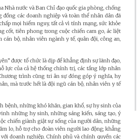
của Nhà nước và Ban Chỉ đạo quốc gia phòng, chống
ộng đồng các doanh nghiệp và toàn thể nhân dân đã
t chấp mọi hiểm nguy, tất cả vì tính mạng, sức khỏe
g cốt, tiên phong trong cuộc chiến cam go, ác liệt
 cán bộ, nhân viên ngành y tế, quân đội, công an,
ên” được tổ chức là dịp để khẳng định sự lãnh đạo,
ỗ lực của cả hệ thống chính trị, các tầng lớp nhân
 Chương trình cũng tri ân sự đóng góp ý nghĩa, hy
hân, mà trước hết là đội ngũ cán bộ, nhân viên y tế
dịch bệnh, những khó khăn, gian khổ, sự hy sinh của
 vinh những hy sinh, những sáng kiến, sáng tạo, ý
uộc chiến giành giật sự sống của người dân, những
m lo, hỗ trợ cho đoàn viên người lao động; khẳng
i với doanh nghiệp, Chính phủ và chính quyền các