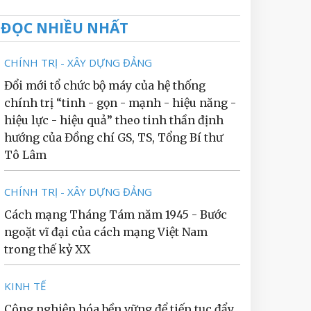
ĐỌC NHIỀU NHẤT
CHÍNH TRỊ - XÂY DỰNG ĐẢNG
Đổi mới tổ chức bộ máy của hệ thống
chính trị “tinh - gọn - mạnh - hiệu năng -
hiệu lực - hiệu quả” theo tinh thần định
hướng của Đồng chí GS, TS, Tổng Bí thư
Tô Lâm
CHÍNH TRỊ - XÂY DỰNG ĐẢNG
Cách mạng Tháng Tám năm 1945 - Bước
ngoặt vĩ đại của cách mạng Việt Nam
trong thế kỷ XX
KINH TẾ
Công nghiệp hóa bền vững để tiếp tục đẩy