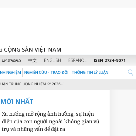
G CỘNG SẢN VIỆT NAM
ພາສາລາວ
中文
ENGLISH
ESPAÑOL
ISSN 2734-9071
KINH NGHIỆM
NGHIÊN CỨU - TRAO ĐỔI
THÔNG TIN LÝ LUẬN
G ƯƠNG NHIỆM KỲ 2026 - 2031
THỦ TƯỚNG CHÍNH PHỦ PHẠM MINH CHÍN
2
MỚI NHẤT
Xu hướng mở rộng ảnh hưởng, sự hiện
diện của con người ngoài không gian vũ
trụ và những vấn đề đặt ra