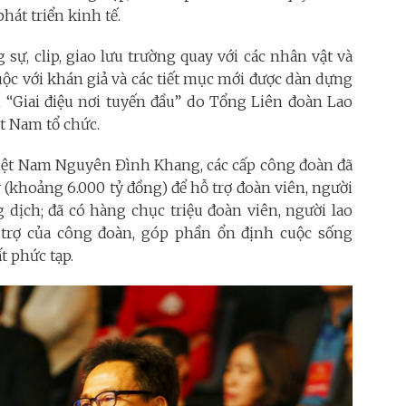
át triển kinh tế.
sự, clip, giao lưu trường quay với các nhân vật và
uộc với khán giả và các tiết mục mới được dàn dựng
hi “Giai điệu nơi tuyến đầu” do Tổng Liên đoàn Lao
t Nam tổ chức.
iệt Nam Nguyên Đình Khang, các cấp công đoàn đã
y (khoảng 6.000 tỷ đồng) để hỗ trợ đoàn viên, người
 dịch; đã có hàng chục triệu đoàn viên, người lao
trợ của công đoàn, góp phần ổn định cuộc sống
t phức tạp.