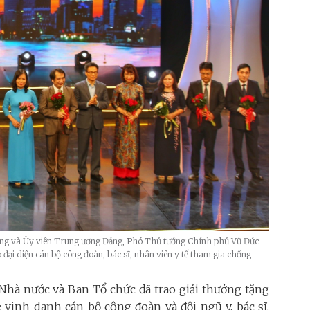
ưởng và Ủy viên Trung ương Đảng, Phó Thủ tướng Chính phủ Vũ Đức
đại diện cán bộ công đoàn, bác sĩ, nhân viên y tế tham gia chống
 Nhà nước và Ban Tổ chức đã trao giải thưởng tặng
; vinh danh cán bộ công đoàn và đội ngũ y, bác sĩ,