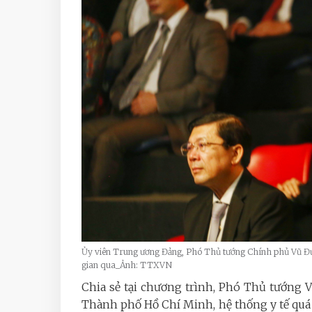
Ủy viên Trung ương Đảng, Phó Thủ tướng Chính phủ Vũ Đứ
gian qua_Ảnh: TTXVN
Chia sẻ tại chương trình, Phó Thủ tướng 
Thành phố Hồ Chí Minh, hệ thống y tế quá 