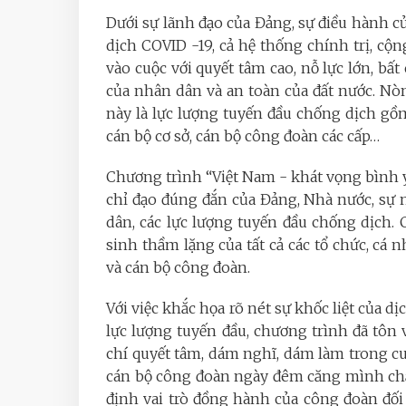
Dưới sự lãnh đạo của Đảng, sự điều hành 
dịch COVID -19, cả hệ thống chính trị, c
vào cuộc với quyết tâm cao, nỗ lực lớn, bấ
của nhân dân và an toàn của đất nước. Nòn
này là lực lượng tuyến đầu chống dịch gồm
cán bộ cơ sở, cán bộ công đoàn các cấp…
Chương trình “Việt Nam - khát vọng bình y
chỉ đạo đúng đắn của Đảng, Nhà nước, sự n
dân, các lực lượng tuyến đầu chống dịch.
sinh thầm lặng của tất cả các tổ chức, cá n
và cán bộ công đoàn.
Với việc khắc họa rõ nét sự khốc liệt của 
lực lượng tuyến đầu, chương trình đã tôn
chí quyết tâm, dám nghĩ, dám làm trong c
cán bộ công đoàn ngày đêm căng mình chă
định vai trò đồng hành của công đoàn đố