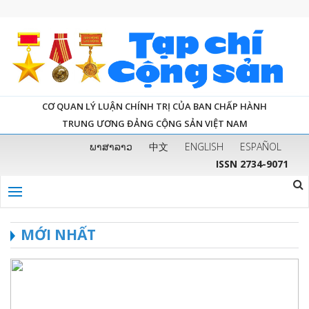
CƠ QUAN LÝ LUẬN CHÍNH TRỊ CỦA BAN CHẤP HÀNH
TRUNG ƯƠNG ĐẢNG CỘNG SẢN VIỆT NAM
ພາສາລາວ
中文
ENGLISH
ESPAÑOL
ISSN 2734-9071
MỚI NHẤT